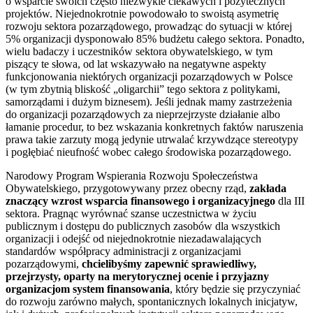
o wsparcie swoich często niezwykle ciekawych i pożytecznych
projektów. Niejednokrotnie powodowało to swoistą asymetrię
rozwoju sektora pozarządowego, prowadząc do sytuacji w której
5% organizacji dysponowało 85% budżetu całego sektora. Ponadto,
wielu badaczy i uczestników sektora obywatelskiego, w tym
piszący te słowa, od lat wskazywało na negatywne aspekty
funkcjonowania niektórych organizacji pozarządowych w Polsce
(w tym zbytnią bliskość „oligarchii” tego sektora z politykami,
samorządami i dużym biznesem). Jeśli jednak mamy zastrzeżenia
do organizacji pozarządowych za nieprzejrzyste działanie albo
łamanie procedur, to bez wskazania konkretnych faktów naruszenia
prawa takie zarzuty mogą jedynie utrwalać krzywdzące stereotypy
i pogłębiać nieufność wobec całego środowiska pozarządowego.
Narodowy Program Wspierania Rozwoju Społeczeństwa
Obywatelskiego, przygotowywany przez obecny rząd,
zakłada
znaczący wzrost wsparcia finansowego i organizacyjnego
dla
III
sektora. Pragnąc wyrównać szanse uczestnictwa w życiu
publicznym i dostępu do publicznych zasobów dla wszystkich
organizacji i odejść od niejednokrotnie niezadawalających
standardów współpracy administracji z organizacjami
pozarządowymi,
chcielibyśmy zapewnić sprawiedliwy,
przejrzysty, oparty na merytorycznej ocenie i przyjazny
organizacjom system finansowania
, który będzie się przyczyniać
do rozwoju zarówno małych, spontanicznych lokalnych inicjatyw,