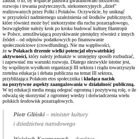
zadbać o to, by wsparcie państwa gwarantowało możliwość
rozwoju i trwania pożytecznych, niekomercyjnych „dzieł”
realizowanych przez Polki i Polaków. Oczywiście, by uniknąć
w przyszłości nadmiernego uzależnienia od środków publicznych,
które również może być niekorzystne dla ruchu pozarządowego,
bezwzględnie należy krok po kroku budować kulturę filantropii
w Polsce, umożliwiającą pozyskiwanie pieniędzy również z innych
źródeł – od odpisów podatkowych po finansowanie
społecznościowe (crowdfunding). Nie ma wątpliwości,
że
w Polakach drzemie wielki potencjał obywatelskiej
aktywności,
który należy jednakże w umiejętny sposób rozbudzać,
i zapewniać mu warunki rozwoju. Dlatego niezwykle istotne jest,
by wspólnym wysiłkom organizacji
III
sektora i rządu towarzyszyła
rzetelna edukacja i debata publiczna na temat
III
sektora,
przybliżająca Polakom etos społecznika i
kładąca nacisk
na pozytywne aspekty zaangażowania w działalność publiczną.
W tej edukacji media mogą odegrać ogromną i pozytywną rolę, o ile
odważą się skorzystać z ogromnej wiedzy i doświadczenia wielu
polskich środowisk pozarządowych.
Piotr Gliński
– minister kultury
i dziedzictwa narodowego
Wojciech Kaczmarczyk
– dyrektor