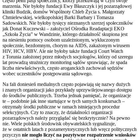
często pełni pasji społecznicy, którzy przekuwają w czyn swoje
marzenia. Nie byłoby fundacji Ewy Błaszczyk i jej pozarządowej
kliniki Budzik, domów Wspólnoty Chleb Życia s. Małgorzaty
Chmielewskiej, wielkopolskiej Barki Barbary i Tomasza
Sadowskich. Nie byłoby tysięcy nieznanych szerzej społeczników
jak Donat Kuczewski – założyciel Ośrodka Readaptacji
EKO
„Szkoła Życia” w Wandzinie, którego działalność skupiona jest
na niesieniu pomocy osobom uzależnionym, wykluczonym
społecznie, bezdomnym, chorym na
AIDS
, zakażonym wirusem
HIV
,
HCV
,
HBV
. Ale nie byłoby także fundacji Court Watch
z Torunia założonej przez młodych socjologów, którzy od szeregu
lat prowadzą strażniczy monitoring sądów sprawiając, że spada
liczba niewłaściwych, często aroganckich zachowań sędziów
wobec uczestników postępowania sądowego.
Na fali doniesień medialnych często pojawiają się nazwy dużych
i znanych organizacji jako przykłady uprzywilejowanego dostępu
do środków publicznych. Trzeba jednak pamiętać, że organizacje
te – podobnie jak inne startujące w tych samych konkursach –
otrzymały środki publiczne w ramach istniejących procedur
selekcyjnych. Czy to znaczy, że działalności organizacji
pozarządowych należy przyglądać się bezkrytycznie? Na pewno
nie. Wiele polskich środowisk obywatelskich sygnalizuje,
że w ostatnich latach z pozamerytorycznych lub wręcz politycznych
przyczyn
nie mogło liczyć na pozytywne rozpatrzenie wniosków