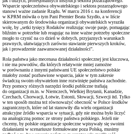
jak i dużych, profesjonalnych instytucji sektora pozarządowego.
Wsparcie społeczeństwa obywatelskiego i sektora pozarządowego
stanowi ważne zadanie Rządu. W marcu 2016 r. na konferencji
w
KPRM
mówiła o tym Pani Premier Beata Szydło, a w liście
skierowanym do środowiska organizacji obywatelskich wyraziła
wolę, by „setki tysięcy Rodaków realizując swoje pasje, pomagając
bliźnim w potrzebie lub reagując na inne ważne potrzeby społeczne
mogło to czynić na co dzień w dobrych, przyjaznych warunkach
prawnych, ułatwiających zarówno stawianie pierwszych kroków,
jak i prowadzenie zaawansowanej działalności”.
Rola państwa jako mecenasa działalności społecznej jest kluczowa,
i nie ma powodów, dla których relatywnie mniej zamożne
w porównaniu z innymi państwami
UE
społeczeństwo polskie
miałoby zostać pozbawione wsparcia, jakie w tym zakresie
świadczą swoim obywatelom inne rozwinięte państwa zachodnie.
Przy pomocy różnych narzędzi środki publiczne trafiają
do organizacji m.in. w Niemczech, Wielkiej Brytanii, Kanadzie,
Czechach, Chorwacji, Łotwie, Estonii, Słowacji, Szwecji itd. Tylko
w ten sposób można też równoważyć obecność w Polsce środków
zagranicznych, które od lat stanowiły dla wielu organizacji
atrakcyjne źródło wsparcia w sytuacji, gdy nie można było liczyć
na analogiczną pomoc ze strony państwa polskiego. Jeżeli nie
chcemy, by polskie organizacje społeczne wpisywały się swoimi
działaniami w scenariusze formułowane poza Polską, musimy