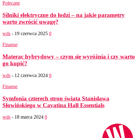
Polecane
Silniki elektryczne do łodzi – na jakie parametry
warto zwrócić uwagę?
wds
-
19 czerwca 2025
0
Finanse
Materac hybrydowy – czym się wyróżnia i czy warto
go kupić?
wds
-
12 czerwca 2024
0
Finanse
Symfonia czterech stron świata Stanisława
Słowińskiego w Cavatina Hall Essentials
wds
-
18 marca 2024
0