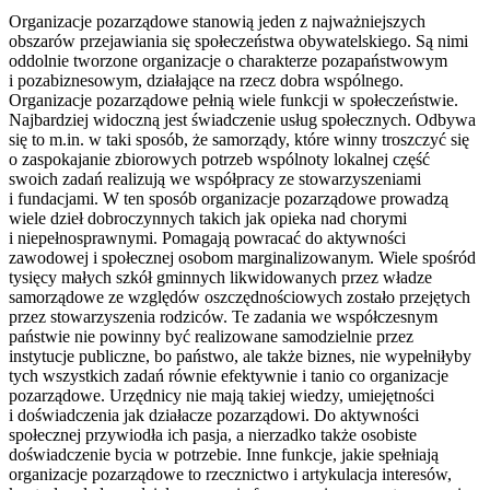
Organizacje pozarządowe stanowią jeden z najważniejszych
obszarów przejawiania się społeczeństwa obywatelskiego. Są nimi
oddolnie tworzone organizacje o charakterze pozapaństwowym
i pozabiznesowym, działające na rzecz dobra wspólnego.
Organizacje pozarządowe pełnią wiele funkcji w społeczeństwie.
Najbardziej widoczną jest świadczenie usług społecznych. Odbywa
się to m.in. w taki sposób, że samorządy, które winny troszczyć się
o zaspokajanie zbiorowych potrzeb wspólnoty lokalnej część
swoich zadań realizują we współpracy ze stowarzyszeniami
i fundacjami. W ten sposób organizacje pozarządowe prowadzą
wiele dzieł dobroczynnych takich jak opieka nad chorymi
i niepełnosprawnymi. Pomagają powracać do aktywności
zawodowej i społecznej osobom marginalizowanym. Wiele spośród
tysięcy małych szkół gminnych likwidowanych przez władze
samorządowe ze względów oszczędnościowych zostało przejętych
przez stowarzyszenia rodziców. Te zadania we współczesnym
państwie nie powinny być realizowane samodzielnie przez
instytucje publiczne, bo państwo, ale także biznes, nie wypełniłyby
tych wszystkich zadań równie efektywnie i tanio co organizacje
pozarządowe. Urzędnicy nie mają takiej wiedzy, umiejętności
i doświadczenia jak działacze pozarządowi. Do aktywności
społecznej przywiodła ich pasja, a nierzadko także osobiste
doświadczenie bycia w potrzebie. Inne funkcje, jakie spełniają
organizacje pozarządowe to rzecznictwo i artykulacja interesów,