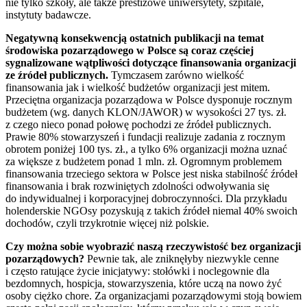
nie tylko szkoły, ale także prestiżowe uniwersytety, szpitale,
instytuty badawcze.
Negatywną konsekwencją ostatnich publikacji na temat
środowiska pozarządowego w Polsce są coraz częściej
sygnalizowane wątpliwości dotyczące finansowania organizacji
ze źródeł publicznych.
Tymczasem zarówno wielkość
finansowania jak i wielkość budżetów organizacji jest mitem.
Przeciętna organizacja pozarządowa w Polsce dysponuje rocznym
budżetem (wg. danych
KLON
/
JAWOR
) w wysokości 27 tys. zł.
z czego nieco ponad połowę pochodzi ze źródeł publicznych.
Prawie 80% stowarzyszeń i fundacji realizuje zadania z rocznym
obrotem poniżej 100 tys. zł., a tylko 6% organizacji można uznać
za większe z budżetem ponad 1 mln. zł. Ogromnym problemem
finansowania trzeciego sektora w Polsce jest niska stabilność źródeł
finansowania i brak rozwiniętych zdolności odwoływania się
do indywidualnej i korporacyjnej dobroczynności. Dla przykładu
holenderskie NGOsy pozyskują z takich źródeł niemal 40% swoich
dochodów, czyli trzykrotnie więcej niż polskie.
Czy można sobie wyobrazić naszą rzeczywistość bez organizacji
pozarządowych?
Pewnie tak, ale zniknęłyby niezwykle cenne
i często ratujące życie inicjatywy: stołówki i noclegownie dla
bezdomnych, hospicja, stowarzyszenia, które uczą na nowo żyć
osoby ciężko chore. Za organizacjami pozarządowymi stoją bowiem