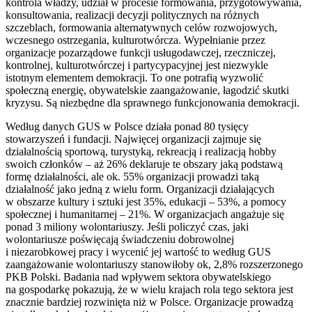
kontrola władzy, udział w procesie formowania, przygotowywania,
konsultowania, realizacji decyzji politycznych na różnych
szczeblach, formowania alternatywnych celów rozwojowych,
wczesnego ostrzegania, kulturotwórcza. Wypełnianie przez
organizacje pozarządowe funkcji usługodawczej, rzeczniczej,
kontrolnej, kulturotwórczej i partycypacyjnej jest niezwykle
istotnym elementem demokracji. To one potrafią wyzwolić
społeczną energię, obywatelskie zaangażowanie, łagodzić skutki
kryzysu. Są niezbędne dla sprawnego funkcjonowania demokracji.
Według danych
GUS
w Polsce działa ponad 80 tysięcy
stowarzyszeń i fundacji. Najwięcej organizacji zajmuje się
działalnością sportową, turystyką, rekreacją i realizacją hobby
swoich członków – aż 26% deklaruje te obszary jaką podstawą
formę działalności, ale ok. 55% organizacji prowadzi taką
działalność jako jedną z wielu form. Organizacji działających
w obszarze kultury i sztuki jest 35%, edukacji – 53%, a pomocy
społecznej i humanitarnej – 21%. W organizacjach angażuje się
ponad 3 miliony wolontariuszy. Jeśli policzyć czas, jaki
wolontariusze poświęcają świadczeniu dobrowolnej
i niezarobkowej pracy i wycenić jej wartość to według
GUS
zaangażowanie wolontariuszy stanowiłoby ok, 2,8% rozszerzonego
PKB
Polski. Badania nad wpływem sektora obywatelskiego
na gospodarkę pokazują, że w wielu krajach rola tego sektora jest
znacznie bardziej rozwinięta niż w Polsce. Organizacje prowadzą