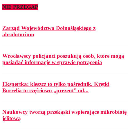
NIE PRZEGAP
Zarząd Województwa Dolnośląskiego z
absolutorium
Wrocławscy policjanci poszukują osób, które mogą
posiadać informacje w sprawie potrącenia
Ekspertka: kleszcz to tylko pośrednik. Krętki
Borrelia to częściowo „prezent” od...
Naukowcy tworzą przekąski wspierające mikrobiotę
jelitową