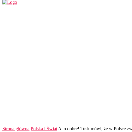
REGION
POLSKA I ŚWIAT
KULTURA
FINANS
Strona główna
Polska i Świat
A to dobre! Tusk mówi, że w Polsce z