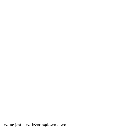
E
ZDROWIE
CIEKAWOSTKI
WIĘCEJ
walczane jest niezależne sądownictwo…