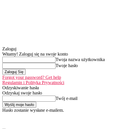
Zaloguj
Witamy! Zaloguj się na swoje konto
Twoja nazwa użytkownika
Twoje hasło
Forgot your password? Get help
Regulamin i Polityka Prywatności
Odzyskiwanie hasła
Odzyskaj swoje hasło
Twój e-mail
Hasło zostanie wysłane e-mailem.
Home
Nasza misj
czwartek, 6 sierpnia 2026
Zaloguj się / Dołącz