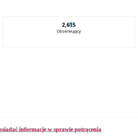
2,615
Obserwujący
osiadać informacje w sprawie potrącenia