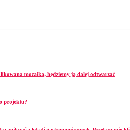
mplikowana mozaika, będziemy ją dalej odtwarzać
o projektu?
ku zniknąć z lokali gastronomicznych. Przekonanie k