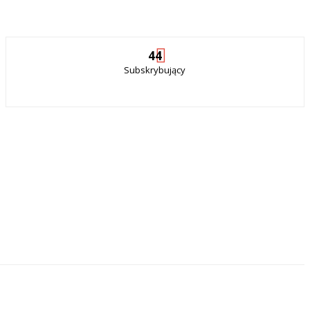
44
Subskrybujący