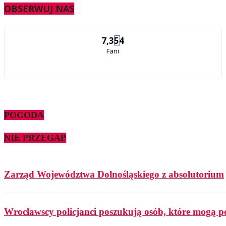
OBSERWUJ NAS
7,354
Fani
POGODA
NIE PRZEGAP
Zarząd Województwa Dolnośląskiego z absolutorium
Wrocławscy policjanci poszukują osób, które mogą p