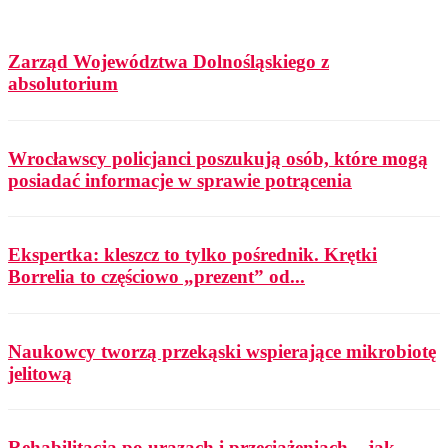
Zarząd Województwa Dolnośląskiego z
absolutorium
Wrocławscy policjanci poszukują osób, które mogą
posiadać informacje w sprawie potrącenia
Ekspertka: kleszcz to tylko pośrednik. Krętki
Borrelia to częściowo „prezent” od...
Naukowcy tworzą przekąski wspierające mikrobiotę
jelitową
Rehabilitacja po urazach i przeciążeniach – jak