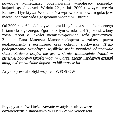
powoduje konieczność podejmowania współpracy pomiędzy
krajami sąsiadującymi. W dniu 22 grudnia 2000 r. w życie weszła
Ramowa Dyrektywa Wodna, która wprowadziła nowe regulacje w
kwestii ochrony wód i gospodarki wodnej w Europie.
Od 2009 r. co 6 lat dokonywana jest klasyfikacja stanu chemicznego
i stanu ekologicznego. Zgodnie z tym w roku 2015 przedstawiony
został raport o jakości niemiecko-polskich wód granicznych.
Zdaniem Pana Mateusza Mamczar eksperta w zakresie prawa
geologicznego i górniczego oraz ochrony środowiska „
Tylko
podejmowanie wspólnych wysiłków może przynieść długotrwałe
skutki. Żaden z krajów nie jest w stanie samodzielnie działać w
kierunku poprawy jakości wody w Odrze. Efekty wspólnych działań
mogą być zauważalne dopiero za kilkanaście lat”.
Artykuł powstał dzięki wsparciu WFOSiGW
Poglądy autorów i treści zawarte w artykule nie zawsze
odzwierciedlają stanowisko WFOŚiGW we Wrocławiu.