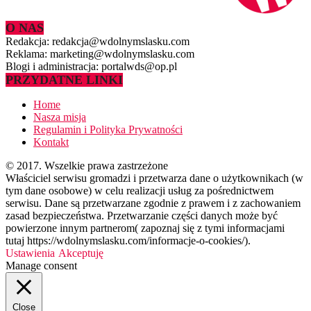
O NAS
Redakcja: redakcja@wdolnymslasku.com
Reklama: marketing@wdolnymslasku.com
Blogi i administracja: portalwds@op.pl
PRZYDATNE LINKI
Home
Nasza misja
Regulamin i Polityka Prywatności
Kontakt
© 2017. Wszelkie prawa zastrzeżone
Właściciel serwisu gromadzi i przetwarza dane o użytkownikach (w
tym dane osobowe) w celu realizacji usług za pośrednictwem
serwisu. Dane są przetwarzane zgodnie z prawem i z zachowaniem
zasad bezpieczeństwa. Przetwarzanie części danych może być
powierzone innym partnerom( zapoznaj się z tymi informacjami
tutaj https://wdolnymslasku.com/informacje-o-cookies/).
Ustawienia
Akceptuję
Manage consent
Close