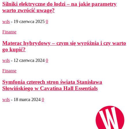
Silniki elektryczne do łodzi – na jakie parametry
warto zwrócić uwagę?
wds
-
19 czerwca 2025
0
Finanse
Materac hybrydowy – czym się wyróżnia i czy warto
go kupić?
wds
-
12 czerwca 2024
0
Finanse
Symfonia czterech stron świata Stanisława
Słowińskiego w Cavatina Hall Essentials
wds
-
18 marca 2024
0