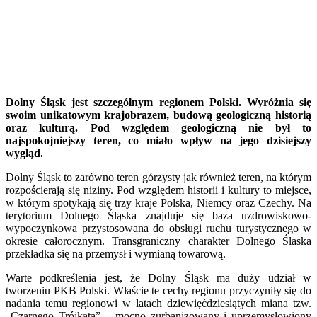
Dolny Śląsk jest szczególnym regionem Polski. Wyróżnia się
swoim unikatowym krajobrazem, budową geologiczną historią
oraz kulturą. Pod względem geologiczną nie był to
najspokojniejszy teren, co miało wpływ na jego dzisiejszy
wygląd.
Dolny Śląsk to zarówno teren górzysty jak również teren, na którym
rozpościerają się niziny. Pod względem historii i kultury to miejsce,
w którym spotykają się trzy kraje Polska, Niemcy oraz Czechy. Na
terytorium Dolnego Śląska znajduje się baza uzdrowiskowo-
wypoczynkowa przystosowana do obsługi ruchu turystycznego w
okresie całorocznym. Transgraniczny charakter Dolnego Ślaska
przekładka się na przemysł i wymianą towarową.
Warte podkreślenia jest, że Dolny Śląsk ma duży udział w
tworzeniu PKB Polski. Właście te cechy regionu przyczyniły się do
nadania temu regionowi w latach dziewięćdziesiątych miana tzw.
„Czarnego Trójkąta” – mocno zurbanizowany i uprzemysłowiony