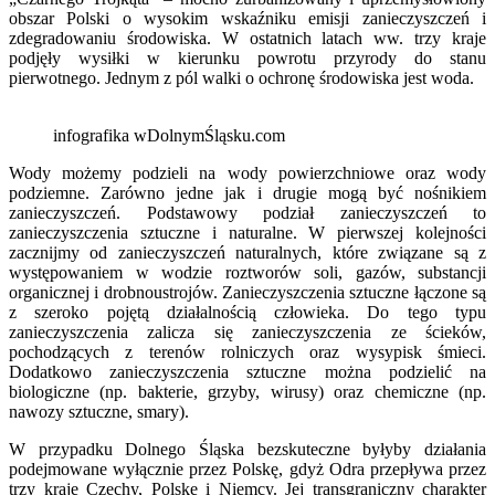
obszar Polski o wysokim wskaźniku emisji zanieczyszczeń i
zdegradowaniu środowiska. W ostatnich latach ww. trzy kraje
podjęły wysiłki w kierunku powrotu przyrody do stanu
pierwotnego. Jednym z pól walki o ochronę środowiska jest woda.
infografika wDolnymŚląsku.com
Wody możemy podzieli na wody powierzchniowe oraz wody
podziemne. Zarówno jedne jak i drugie mogą być nośnikiem
zanieczyszczeń. Podstawowy podział zanieczyszczeń to
zanieczyszczenia sztuczne i naturalne. W pierwszej kolejności
zacznijmy od zanieczyszczeń naturalnych, które związane są z
występowaniem w wodzie roztworów soli, gazów, substancji
organicznej i drobnoustrojów. Zanieczyszczenia sztuczne łączone są
z szeroko pojętą działalnością człowieka. Do tego typu
zanieczyszczenia zalicza się zanieczyszczenia ze ścieków,
pochodzących z terenów rolniczych oraz wysypisk śmieci.
Dodatkowo zanieczyszczenia sztuczne można podzielić na
biologiczne (np. bakterie, grzyby, wirusy) oraz chemiczne (np.
nawozy sztuczne, smary).
W przypadku Dolnego Śląska bezskuteczne byłyby działania
podejmowane wyłącznie przez Polskę, gdyż Odra przepływa przez
trzy kraje Czechy, Polskę i Niemcy. Jej transgraniczny charakter