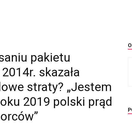
O
saniu pakietu
2014r. skazała
dowe straty? „Jestem
roku 2019 polski prąd
P
iorców”