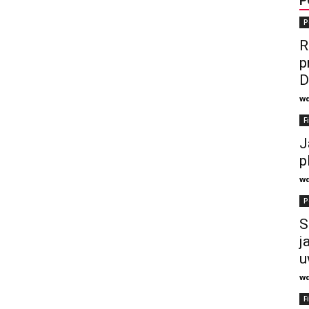
P
P
R
p
D
w
F
J
p
w
P
S
j
u
w
F