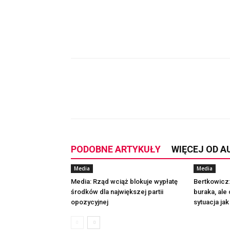
Udział
PODOBNE ARTYKUŁY
WIĘCEJ OD 
Media
Media
Media: Rząd wciąż blokuje wypłatę
Bertkowicz
środków dla największej partii
buraka, ale 
opozycyjnej
sytuacja ja