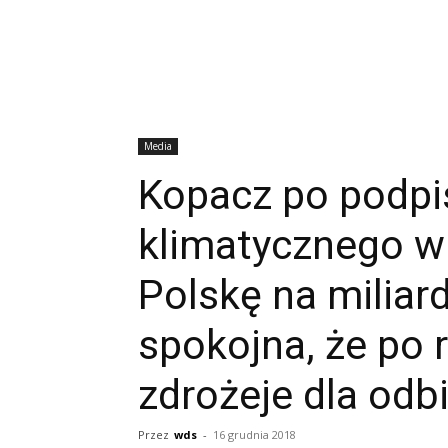
Media
Kopacz po podpi
klimatycznego w 
Polskę na miliar
spokojna, że po 
zdrożeje dla odb
Przez
wds
-
16 grudnia 2018