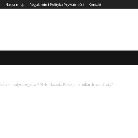
e
Nasza misja
Regulamin i Polityka Prywatności
Kontakt
URA
FINANSE
ZDROWIE
CIEKAWOSTKI
WIĘCEJ
tu klimatycznego w 2014r. skazała Polskę na miliardowe straty?...