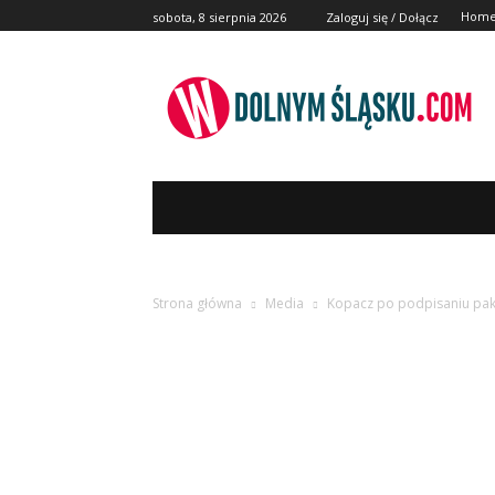
Hom
sobota, 8 sierpnia 2026
Zaloguj się / Dołącz
REGION
POLSKA I ŚWIAT
KULT
Strona główna
Media
Kopacz po podpisaniu pakie