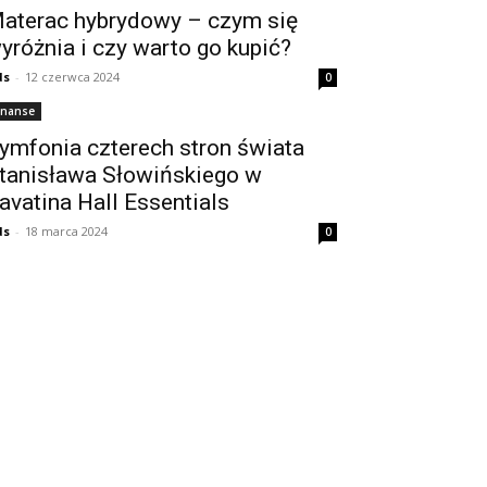
aterac hybrydowy – czym się
yróżnia i czy warto go kupić?
ds
-
12 czerwca 2024
0
inanse
ymfonia czterech stron świata
tanisława Słowińskiego w
avatina Hall Essentials
ds
-
18 marca 2024
0