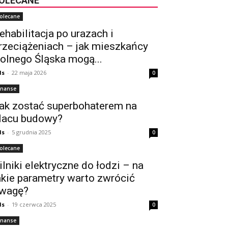
OLECANE
olecane
ehabilitacja po urazach i
rzeciążeniach – jak mieszkańcy
olnego Śląska mogą...
ds
-
22 maja 2026
0
inanse
ak zostać superbohaterem na
lacu budowy?
ds
-
5 grudnia 2025
0
olecane
ilniki elektryczne do łodzi – na
akie parametry warto zwrócić
wagę?
ds
-
19 czerwca 2025
0
inanse