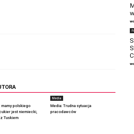
M
w
w
F
S
S
C
w
AUTORA
Media
: mamy polskiego
Media: Trudna sytuacja
cukier jest niemiecki,
pracodawców
k z Tuskiem