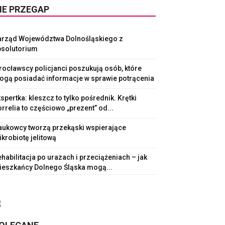
IE PRZEGAP
arząd Województwa Dolnośląskiego z
bsolutorium
ocławscy policjanci poszukują osób, które
ogą posiadać informacje w sprawie potrącenia
spertka: kleszcz to tylko pośrednik. Krętki
rrelia to częściowo „prezent” od...
aukowcy tworzą przekąski wspierające
krobiotę jelitową
habilitacja po urazach i przeciążeniach – jak
ieszkańcy Dolnego Śląska mogą...