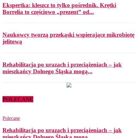
Ekspertka: kleszcz to tylko pośrednik. Krętki
Borrelia to częściowo „prezent” od...
Naukowcy tworzą przekąski wspierające mikrobiotę
jelitową
Rehabilitacja po urazach i przeciążeniach – jak
mieszkańcy Dolnego Śląska mogą...
POLECANE
Polecane
Rehabilitacja po urazach i przeciążeniach – jak
mieszkańcy Dolnego Śląska mogą...