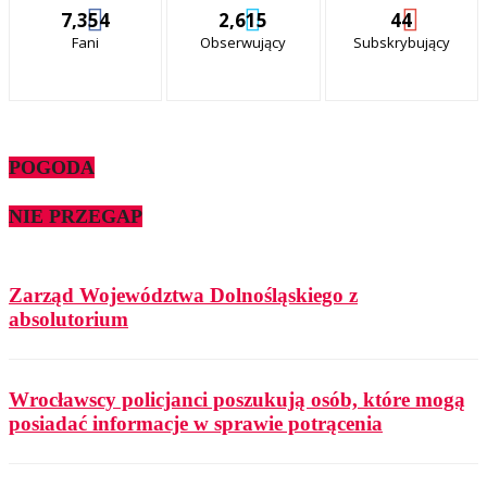
7,354
2,615
44
Fani
Obserwujący
Subskrybujący
POGODA
NIE PRZEGAP
Zarząd Województwa Dolnośląskiego z
absolutorium
Wrocławscy policjanci poszukują osób, które mogą
posiadać informacje w sprawie potrącenia