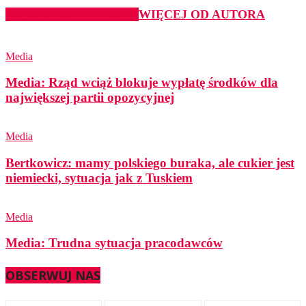
PODOBNE ARTYKUŁY
WIĘCEJ OD AUTORA
Media
Media: Rząd wciąż blokuje wypłatę środków dla
największej partii opozycyjnej
Media
Bertkowicz: mamy polskiego buraka, ale cukier jest
niemiecki, sytuacja jak z Tuskiem
Media
Media: Trudna sytuacja pracodawców
OBSERWUJ NAS