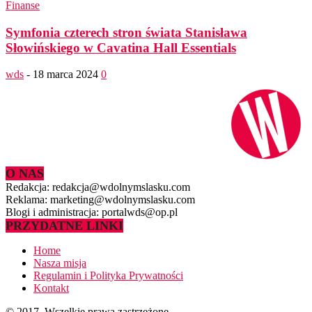
Finanse
Symfonia czterech stron świata Stanisława
Słowińskiego w Cavatina Hall Essentials
wds
-
18 marca 2024
0
O NAS
Redakcja: redakcja@wdolnymslasku.com
Reklama: marketing@wdolnymslasku.com
Blogi i administracja: portalwds@op.pl
PRZYDATNE LINKI
Home
Nasza misja
Regulamin i Polityka Prywatności
Kontakt
© 2017. Wszelkie prawa zastrzeżone