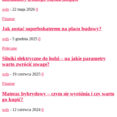
wds
-
22 maja 2026
0
Finanse
Jak zostać superbohaterem na placu budowy?
wds
-
5 grudnia 2025
0
Polecane
Silniki elektryczne do łodzi – na jakie parametry
warto zwrócić uwagę?
wds
-
19 czerwca 2025
0
Finanse
Materac hybrydowy – czym się wyróżnia i czy warto
go kupić?
wds
-
12 czerwca 2024
0