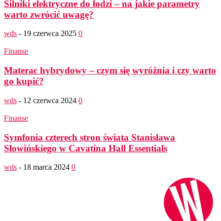
Silniki elektryczne do łodzi – na jakie parametry
warto zwrócić uwagę?
wds
-
19 czerwca 2025
0
Finanse
Materac hybrydowy – czym się wyróżnia i czy warto
go kupić?
wds
-
12 czerwca 2024
0
Finanse
Symfonia czterech stron świata Stanisława
Słowińskiego w Cavatina Hall Essentials
wds
-
18 marca 2024
0