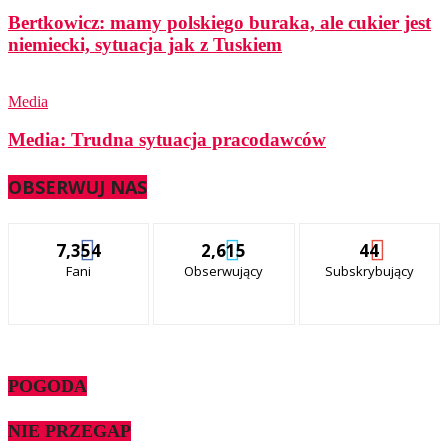
Bertkowicz: mamy polskiego buraka, ale cukier jest
niemiecki, sytuacja jak z Tuskiem
Media
Media: Trudna sytuacja pracodawców
OBSERWUJ NAS
7,354
2,615
44
Fani
Obserwujący
Subskrybujący
POGODA
NIE PRZEGAP