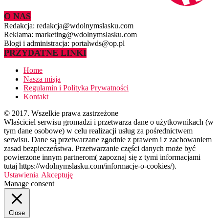
O NAS
Redakcja: redakcja@wdolnymslasku.com
Reklama: marketing@wdolnymslasku.com
Blogi i administracja: portalwds@op.pl
PRZYDATNE LINKI
Home
Nasza misja
Regulamin i Polityka Prywatności
Kontakt
© 2017. Wszelkie prawa zastrzeżone
Właściciel serwisu gromadzi i przetwarza dane o użytkownikach (w
tym dane osobowe) w celu realizacji usług za pośrednictwem
serwisu. Dane są przetwarzane zgodnie z prawem i z zachowaniem
zasad bezpieczeństwa. Przetwarzanie części danych może być
powierzone innym partnerom( zapoznaj się z tymi informacjami
tutaj https://wdolnymslasku.com/informacje-o-cookies/).
Ustawienia
Akceptuję
Manage consent
Close