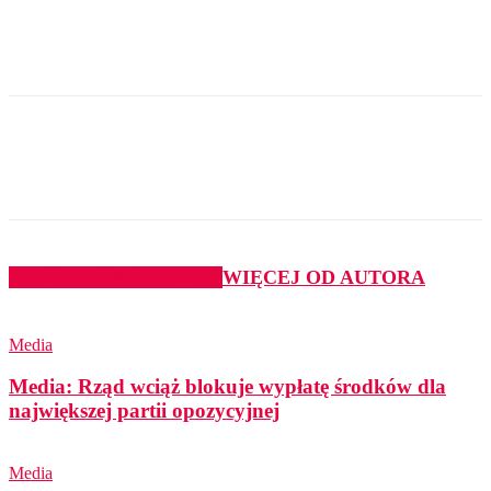
PODOBNE ARTYKUŁY
WIĘCEJ OD AUTORA
Media
Media: Rząd wciąż blokuje wypłatę środków dla
największej partii opozycyjnej
Media