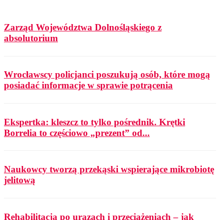
Zarząd Województwa Dolnośląskiego z
absolutorium
Wrocławscy policjanci poszukują osób, które mogą
posiadać informacje w sprawie potrącenia
Ekspertka: kleszcz to tylko pośrednik. Krętki
Borrelia to częściowo „prezent” od...
Naukowcy tworzą przekąski wspierające mikrobiotę
jelitową
Rehabilitacja po urazach i przeciążeniach – jak