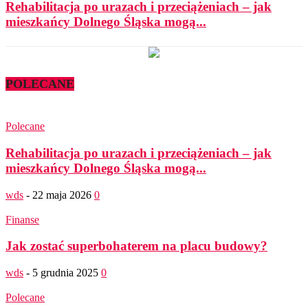
Rehabilitacja po urazach i przeciążeniach – jak
mieszkańcy Dolnego Śląska mogą...
POLECANE
Polecane
Rehabilitacja po urazach i przeciążeniach – jak
mieszkańcy Dolnego Śląska mogą...
wds
-
22 maja 2026
0
Finanse
Jak zostać superbohaterem na placu budowy?
wds
-
5 grudnia 2025
0
Polecane