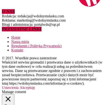
O NAS
Redakcja: redakcja@wdolnymslasku.com
Reklama: marketing@wdolnymslasku.com
Blogi i administracja: portalwds@op.pl
PRZYDATNE LINKI
Home
Nasza misja
Regulamin i Polityka Prywatności
Kontakt
© 2017. Wszelkie prawa zastrzeżone
Właściciel serwisu gromadzi i przetwarza dane o użytkownikach (w
tym dane osobowe) w celu realizacji usług za pośrednictwem
serwisu. Dane są przetwarzane zgodnie z prawem i z zachowaniem
zasad bezpieczeństwa. Przetwarzanie części danych może być
powierzone innym partnerom( zapoznaj się z tymi informacjami
tutaj https://wdolnymslasku.com/informacje-o-cookies/).
Ustawienia
Akceptuję
Manage consent