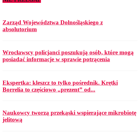
Zarząd Województwa Dolnośląskiego z
absolutorium
Wrocławscy policjanci poszukują osób, które mogą
posiadać informacje w sprawie potrącenia
Ekspertka: kleszcz to tylko pośrednik. Krętki
Borrelia to częściowo „prezent” od...
Naukowcy tworzą przekąski wspierające mikrobiotę
jelitową