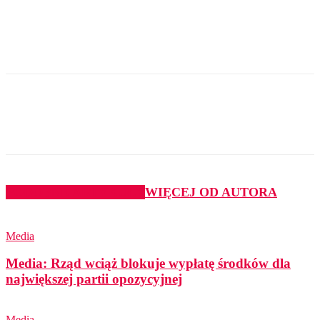
PODOBNE ARTYKUŁY
WIĘCEJ OD AUTORA
Media
Media: Rząd wciąż blokuje wypłatę środków dla
największej partii opozycyjnej
Media