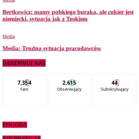
Bertkowicz: mamy polskiego buraka, ale cukier jest
niemiecki, sytuacja jak z Tuskiem
Media
Media: Trudna sytuacja pracodawców
OBSERWUJ NAS
7,354
2,615
44
Fani
Obserwujący
Subskrybujący
POGODA
NIE PRZEGAP