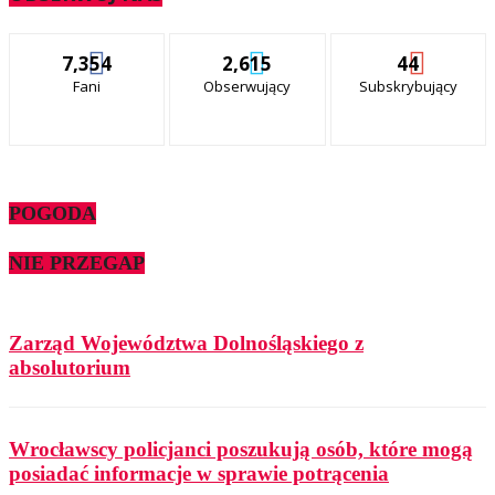
7,354
2,615
44
Fani
Obserwujący
Subskrybujący
POGODA
NIE PRZEGAP
Zarząd Województwa Dolnośląskiego z
absolutorium
Wrocławscy policjanci poszukują osób, które mogą
posiadać informacje w sprawie potrącenia