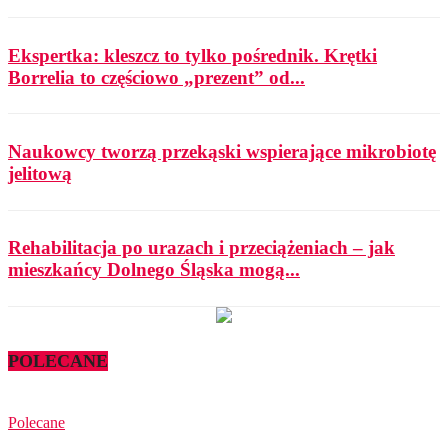
Ekspertka: kleszcz to tylko pośrednik. Krętki
Borrelia to częściowo „prezent” od...
Naukowcy tworzą przekąski wspierające mikrobiotę
jelitową
Rehabilitacja po urazach i przeciążeniach – jak
mieszkańcy Dolnego Śląska mogą...
POLECANE
Polecane