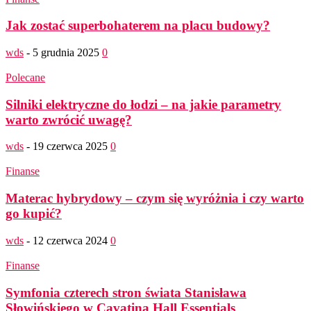
Jak zostać superbohaterem na placu budowy?
wds
-
5 grudnia 2025
0
Polecane
Silniki elektryczne do łodzi – na jakie parametry
warto zwrócić uwagę?
wds
-
19 czerwca 2025
0
Finanse
Materac hybrydowy – czym się wyróżnia i czy warto
go kupić?
wds
-
12 czerwca 2024
0
Finanse
Symfonia czterech stron świata Stanisława
Słowińskiego w Cavatina Hall Essentials