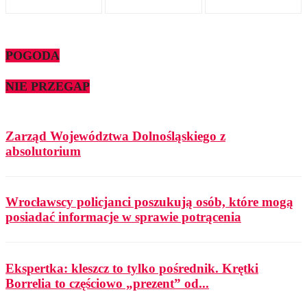
POGODA
NIE PRZEGAP
Zarząd Województwa Dolnośląskiego z
absolutorium
Wrocławscy policjanci poszukują osób, które mogą
posiadać informacje w sprawie potrącenia
Ekspertka: kleszcz to tylko pośrednik. Krętki
Borrelia to częściowo „prezent” od...