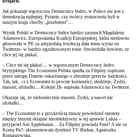
krajach.
Jak pokazuje tegoroczny Democracy Index, w Polsce nie jest z
demokracją najlepiej. Pytanie, czy twórcy zestawienia byli w
naszym kraju choćby „przelotem”…
Wynik Polski w Democracy Index bardzo zasmucił Magdalenę
Adamowicz. Europosłanka Koalicji Europejskiej, która niedawno
głosowała w PE za antypolską rezolucją dała temu wyraz na
Twitterze- w bardzo egzaltowanym tonie. Stwierdziła bowiem, że
chce jej się płakać.
– Chce mi się płakać… w tegorocznym Democracy Index
brytyjskiego The Economist Polska spadła za Filipiny rządzone
przez satrapę Duterte oskarżanego o zbrodnie przeciw ludzkości.
Tak, tak.. ci z Economist to pewnie komuniści, złodzieje, Żydzi,
masoni, ufoludki… Kolejni źli- napisała Adamowicz na Twitterze.
Okazuje się, że niekoniecznie masoni, Żydzi, a nawet nie
ufoludki…
– The Economist to z przykrością muszę powiedzieć niestety
między innymi skrajnie nieobiektywny w tej sprawie Lukas –
przyjaciel Ani Applebaum… Za Filipiny powiada Pani? A nie za
Koreę Pn?- skomentowała dyrektor TV Biełsat, Agnieszka
Romaszewska.