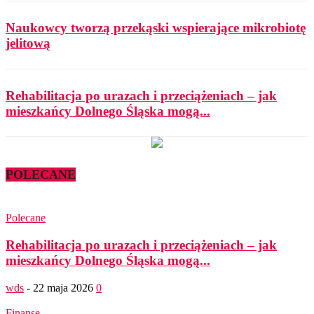
Naukowcy tworzą przekąski wspierające mikrobiotę
jelitową
Rehabilitacja po urazach i przeciążeniach – jak
mieszkańcy Dolnego Śląska mogą...
POLECANE
Polecane
Rehabilitacja po urazach i przeciążeniach – jak
mieszkańcy Dolnego Śląska mogą...
wds
-
22 maja 2026
0
Finanse