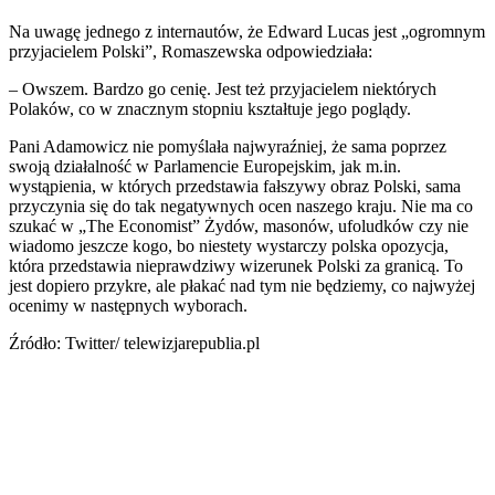
Na uwagę jednego z internautów, że Edward Lucas jest „ogromnym
przyjacielem Polski”, Romaszewska odpowiedziała:
– Owszem. Bardzo go cenię. Jest też przyjacielem niektórych
Polaków, co w znacznym stopniu kształtuje jego poglądy.
Pani Adamowicz nie pomyślała najwyraźniej, że sama poprzez
swoją działalność w Parlamencie Europejskim, jak m.in.
wystąpienia, w których przedstawia fałszywy obraz Polski, sama
przyczynia się do tak negatywnych ocen naszego kraju. Nie ma co
szukać w „The Economist” Żydów, masonów, ufoludków czy nie
wiadomo jeszcze kogo, bo niestety wystarczy polska opozycja,
która przedstawia nieprawdziwy wizerunek Polski za granicą. To
jest dopiero przykre, ale płakać nad tym nie będziemy, co najwyżej
ocenimy w następnych wyborach.
Źródło: Twitter/ telewizjarepublia.pl