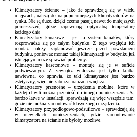
Klimatyzatory ścienne – jako że sprawdzają się w wielu
miejscach, należą do najpopularniejszych klimatyzatorów na
rynku. Nie są duże, dzięki czemu pasują nawet do mniejszych
pomieszczeń, gdzie zapewniają optymalną temperaturę
każdego dnia.
Klimatyzatory kanałowe – jest to system kanałów, który
rozprowadza się po całym budynku. Z tego względu ich
montaż należy zaplanować jeszcze przed powstaniem
budynku, ponieważ montaż takiej klimatyzacji w budynku już
istniejącym może sprawiać problemy.
Klimatyzatory kasetonowe – montuje się je w suficie
podwieszanym. Z zewnątrz widoczna jest tylko kratka
nawiewna, co sprawia, że taki klimatyzator jest bardzo
estetyczny, więc nie zaburza aranżacji wnętrza.
Klimatyzatory przenośne – urządzenia mobilne, które w
każdej chwili można przenieść do innego pomieszczenia. Są
bardzo łatwe w instalacji, sprawdzają się więc wszędzie tam,
gdzie nie można zamontować klasycznego urządzenia.
Klimatyzatory przypodłogowo-podsufitowe – sprawdzają się
w niewielkich pomieszczeniach, gdzie zamontowanie
klimatyzatora na ścianie nie byłoby możliwe.