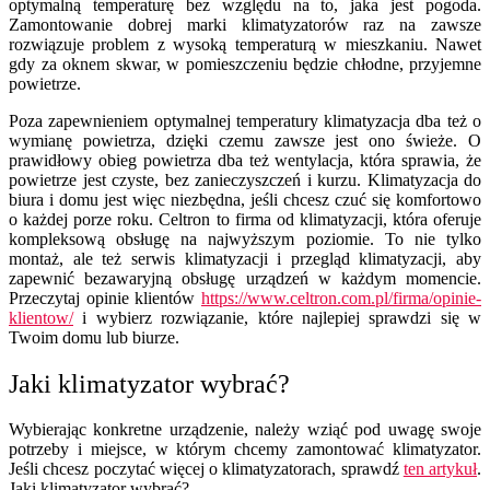
optymalną temperaturę bez względu na to, jaka jest pogoda.
Zamontowanie dobrej marki klimatyzatorów raz na zawsze
rozwiązuje problem z wysoką temperaturą w mieszkaniu. Nawet
gdy za oknem skwar, w pomieszczeniu będzie chłodne, przyjemne
powietrze.
Poza zapewnieniem optymalnej temperatury klimatyzacja dba też o
wymianę powietrza, dzięki czemu zawsze jest ono świeże. O
prawidłowy obieg powietrza dba też wentylacja, która sprawia, że
powietrze jest czyste, bez zanieczyszczeń i kurzu. Klimatyzacja do
biura i domu jest więc niezbędna, jeśli chcesz czuć się komfortowo
o każdej porze roku. Celtron to firma od klimatyzacji, która oferuje
kompleksową obsługę na najwyższym poziomie. To nie tylko
montaż, ale też serwis klimatyzacji i przegląd klimatyzacji, aby
zapewnić bezawaryjną obsługę urządzeń w każdym momencie.
Przeczytaj opinie klientów
https://www.celtron.com.pl/firma/opinie-
klientow/
i wybierz rozwiązanie, które najlepiej sprawdzi się w
Twoim domu lub biurze.
Jaki klimatyzator wybrać?
Wybierając konkretne urządzenie, należy wziąć pod uwagę swoje
potrzeby i miejsce, w którym chcemy zamontować klimatyzator.
Jeśli chcesz poczytać więcej o klimatyzatorach, sprawdź
ten artykuł
.
Jaki klimatyzator wybrać?