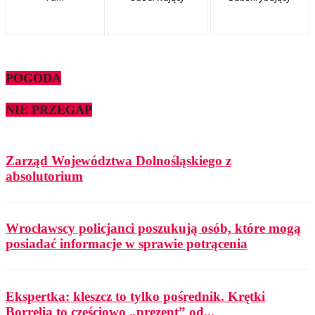
POGODA
NIE PRZEGAP
Zarząd Województwa Dolnośląskiego z
absolutorium
Wrocławscy policjanci poszukują osób, które mogą
posiadać informacje w sprawie potrącenia
Ekspertka: kleszcz to tylko pośrednik. Krętki
Borrelia to częściowo „prezent” od...