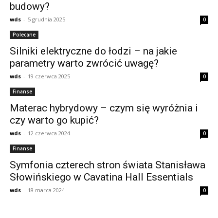
budowy?
wds
-
5 grudnia 2025
0
Polecane
Silniki elektryczne do łodzi – na jakie
parametry warto zwrócić uwagę?
wds
-
19 czerwca 2025
0
Finanse
Materac hybrydowy – czym się wyróżnia i
czy warto go kupić?
wds
-
12 czerwca 2024
0
Finanse
Symfonia czterech stron świata Stanisława
Słowińskiego w Cavatina Hall Essentials
wds
-
18 marca 2024
0