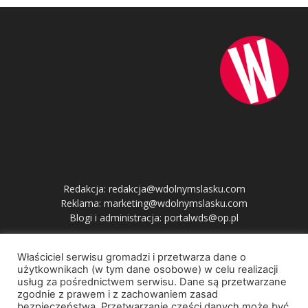
O NAS
Redakcja: redakcja@wdolnymslasku.com
Reklama: marketing@wdolnymslasku.com
Blogi i administracja: portalwds@op.pl
Właściciel serwisu gromadzi i przetwarza dane o
PRZYDATNE LINKI
użytkownikach (w tym dane osobowe) w celu realizacji
usług za pośrednictwem serwisu. Dane są przetwarzane
zgodnie z prawem i z zachowaniem zasad
bezpieczeństwa. Przetwarzanie części danych może być