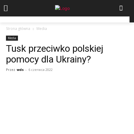
Strona główna
Media
Media
Tusk przeciwko polskiej
pomocy dla Ukrainy?
Przez
wds
-
6 czerwca 2022