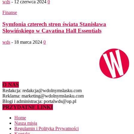
wds
-
12 czerwca 2024
0
Finanse
Symfonia czterech stron świata Stanisława
Słowińskiego w Cavatina Hall Essentials
wds
-
18 marca 2024
0
O NAS
Redakcja: redakcja@wdolnymslasku.com
Reklama: marketing@wdolnymslasku.com
Blogi i administracja: portalwds@op.pl
PRZYDATNE LINKI
Home
Nasza misja
Regulamin i Polityka Prywatności
Kontakt