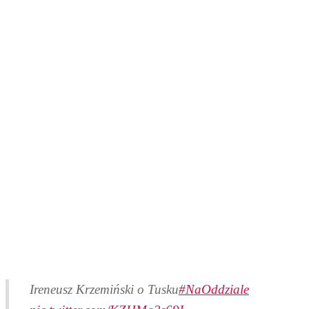
Ireneusz Krzemiński o Tusku
#NaOddziale