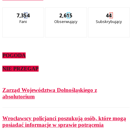
7,354
2,615
44
Fani
Obserwujący
Subskrybujący
POGODA
NIE PRZEGAP
Zarząd Województwa Dolnośląskiego z
absolutorium
Wrocławscy policjanci poszukują osób, które mogą
posiadać informacje w sprawie potrącenia