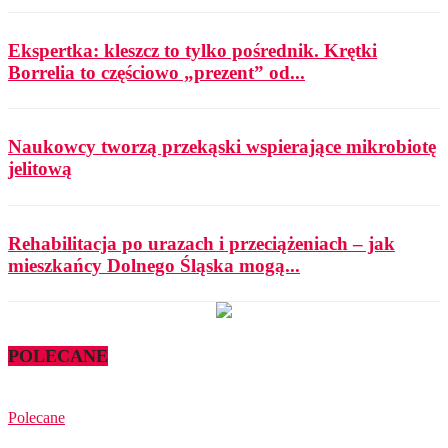
Ekspertka: kleszcz to tylko pośrednik. Krętki
Borrelia to częściowo „prezent” od...
Naukowcy tworzą przekąski wspierające mikrobiotę
jelitową
Rehabilitacja po urazach i przeciążeniach – jak
mieszkańcy Dolnego Śląska mogą...
POLECANE
Polecane