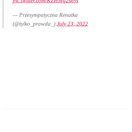
pic.twitter.com/KZHMg2s69I
— Przesympatyczna Renatka
(@tylko_prawda_)
July 23, 2022