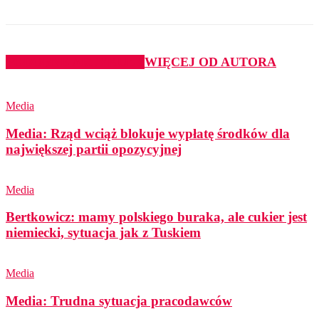
PODOBNE ARTYKUŁY
WIĘCEJ OD AUTORA
Media
Media: Rząd wciąż blokuje wypłatę środków dla
największej partii opozycyjnej
Media
Bertkowicz: mamy polskiego buraka, ale cukier jest
niemiecki, sytuacja jak z Tuskiem
Media
Media: Trudna sytuacja pracodawców