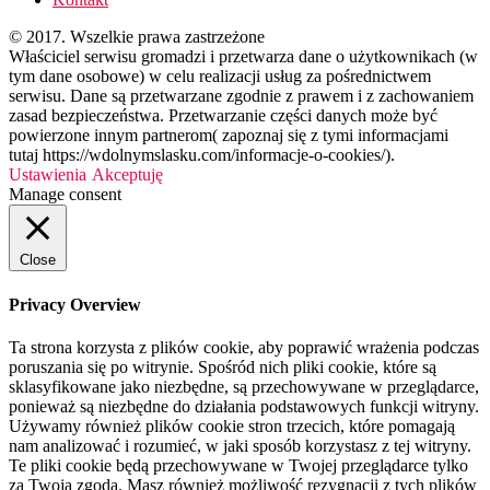
© 2017. Wszelkie prawa zastrzeżone
Właściciel serwisu gromadzi i przetwarza dane o użytkownikach (w
tym dane osobowe) w celu realizacji usług za pośrednictwem
serwisu. Dane są przetwarzane zgodnie z prawem i z zachowaniem
zasad bezpieczeństwa. Przetwarzanie części danych może być
powierzone innym partnerom( zapoznaj się z tymi informacjami
tutaj https://wdolnymslasku.com/informacje-o-cookies/).
Ustawienia
Akceptuję
Manage consent
Close
Privacy Overview
Ta strona korzysta z plików cookie, aby poprawić wrażenia podczas
poruszania się po witrynie. Spośród nich pliki cookie, które są
sklasyfikowane jako niezbędne, są przechowywane w przeglądarce,
ponieważ są niezbędne do działania podstawowych funkcji witryny.
Używamy również plików cookie stron trzecich, które pomagają
nam analizować i rozumieć, w jaki sposób korzystasz z tej witryny.
Te pliki cookie będą przechowywane w Twojej przeglądarce tylko
za Twoją zgodą. Masz również możliwość rezygnacji z tych plików