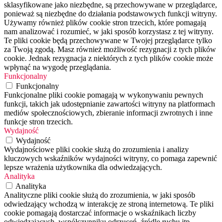
sklasyfikowane jako niezbędne, są przechowywane w przeglądarce,
ponieważ są niezbędne do działania podstawowych funkcji witryny.
Używamy również plików cookie stron trzecich, które pomagają
nam analizować i rozumieć, w jaki sposób korzystasz z tej witryny.
Te pliki cookie będą przechowywane w Twojej przeglądarce tylko
za Twoją zgodą. Masz również możliwość rezygnacji z tych plików
cookie. Jednak rezygnacja z niektórych z tych plików cookie może
wpłynąć na wygodę przeglądania.
Funkcjonalny
Funkcjonalny
Funkcjonalne pliki cookie pomagają w wykonywaniu pewnych
funkcji, takich jak udostępnianie zawartości witryny na platformach
mediów społecznościowych, zbieranie informacji zwrotnych i inne
funkcje stron trzecich.
Wydajność
Wydajność
Wydajnościowe pliki cookie służą do zrozumienia i analizy
kluczowych wskaźników wydajności witryny, co pomaga zapewnić
lepsze wrażenia użytkownika dla odwiedzających.
Analityka
Analityka
Analityczne pliki cookie służą do zrozumienia, w jaki sposób
odwiedzający wchodzą w interakcję ze stroną internetową. Te pliki
cookie pomagają dostarczać informacje o wskaźnikach liczby
odwiedzających, współczynniku odrzuceń, źródle ruchu itp.