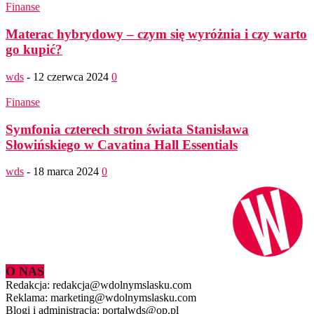
Finanse
Materac hybrydowy – czym się wyróżnia i czy warto
go kupić?
wds
-
12 czerwca 2024
0
Finanse
Symfonia czterech stron świata Stanisława
Słowińskiego w Cavatina Hall Essentials
wds
-
18 marca 2024
0
O NAS
Redakcja: redakcja@wdolnymslasku.com
Reklama: marketing@wdolnymslasku.com
Blogi i administracja: portalwds@op.pl