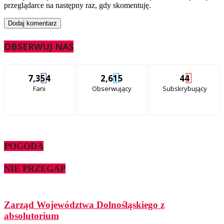
przeglądarce na następny raz, gdy skomentuję.
OBSERWUJ NAS
7,354
2,615
44
Fani
Obserwujący
Subskrybujący
POGODA
NIE PRZEGAP
Zarząd Województwa Dolnośląskiego z
absolutorium