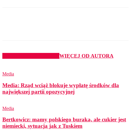
PODOBNE ARTYKUŁY
WIĘCEJ OD AUTORA
Media
Media: Rząd wciąż blokuje wypłatę środków dla
największej partii opozycyjnej
Media
Bertkowicz: mamy polskiego buraka, ale cukier jest
niemiecki, sytuacja jak z Tuskiem