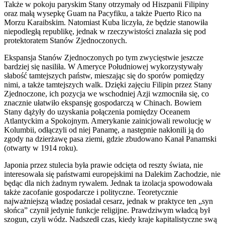
Także w pokoju paryskim Stany otrzymały od Hiszpanii Filipiny
oraz małą wysepkę Guam na Pacyfiku, a także Puerto Rico na
Morzu Karaibskim. Natomiast Kuba liczyła, że będzie stanowiła
niepodległą republikę, jednak w rzeczywistości znalazła się pod
protektoratem Stanów Zjednoczonych.
Ekspansja Stanów Zjednoczonych po tym zwycięstwie jeszcze
bardziej się nasiliła. W Ameryce Południowej wykorzystywały
słabość tamtejszych państw, mieszając się do sporów pomiędzy
nimi, a także tamtejszych walk. Dzięki zajęciu Filipin przez Stany
Zjednoczone, ich pozycja we wschodniej Azji wzmocniła się, co
znacznie ułatwiło ekspansję gospodarczą w Chinach. Bowiem
Stany dążyły do uzyskania połączenia pomiędzy Oceanem
Atlantyckim a Spokojnym. Amerykanie zainicjowali rewolucję w
Kolumbii, odłączyli od niej Panamę, a następnie nakłonili ją do
zgody na dzierżawę pasa ziemi, gdzie zbudowano Kanał Panamski
(otwarty w 1914 roku).
Japonia przez stulecia była prawie odcięta od reszty świata, nie
interesowała się państwami europejskimi na Dalekim Zachodzie, nie
będąc dla nich żadnym rywalem. Jednak ta izolacja spowodowała
także zacofanie gospodarcze i polityczne. Teoretycznie
najważniejszą władzę posiadał cesarz, jednak w praktyce ten „syn
słońca” czynił jedynie funkcje religijne. Prawdziwym władcą był
szogun, czyli wódz. Nadszedł czas, kiedy kraje kapitalistyczne swą