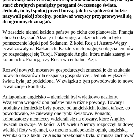
starć zbrojnych pomiędzy potęgami ówczesnego świata.
Jednak, to był spokój przed burzą, jak to współcześni ludzie
nazywali pokój zbrojny, ponieważ wszyscy przygotowywali się
do ogromnych zmagań.
W zasadzie niemal każde z państw po cichu coś planowało. Francja
chciała odzyskać Alzację i Lotaryngię, a także ich celem było
pomszczenie klęski pod Sedanem. Z kolei Rosja i Austro-Węgry
rywalizowały na Bałkanach. Każde z nich pragnęło objęcia terenów
po rozpadającej się Turcji. Następnie Anglia, która miała zatargi w
koloniach z Francją, czy Rosja w centralnej Azji.
Rozwój nowych mocarstw gospodarczych zmuszał je do szukania
nowych obszarów dla ekspansji gospodarczej. Jednak większość
świata była już podzielona. W związku z tym powodowało to nowe
rywalizacje i konflikty.
Antagonizm angielsko – niemiecki był wyjątkowo nasilony.
Wzajemna wrogość obu państw miała różne powody. Towary i
produkty niemieckie były gorsze od angielskich, jednak tańsze, co
powodowało, że zalewały one rynki światowe. Ponadto,
kolonizatorzy niemieccy wdzierali się na obszary, które Anglicy
uważali za swoje. W końcu XIX wieku Niemcy rozpoczęli budowę
wielkiej floty wojennej, co mocno zaniepokoiło opinię angielską.
Wynikało to z faktu, że Anglia przekonana była, iż muszą zachować