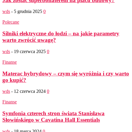
Jak zostać superbohaterem na placu budowy?
wds
-
5 grudnia 2025
0
Polecane
Silniki elektryczne do łodzi – na jakie parametry
warto zwrócić uwagę?
wds
-
19 czerwca 2025
0
Finanse
Materac hybrydowy – czym się wyróżnia i czy warto
go kupić?
wds
-
12 czerwca 2024
0
Finanse
Symfonia czterech stron świata Stanisława
Słowińskiego w Cavatina Hall Essentials
wds
-
18 marca 2024
0