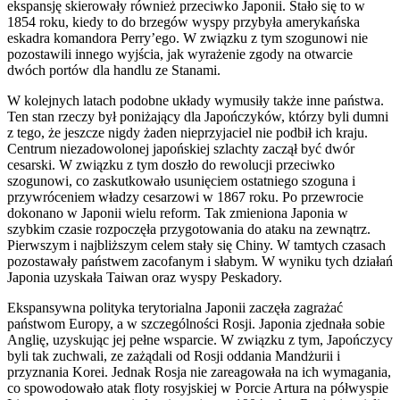
ekspansję skierowały również przeciwko Japonii. Stało się to w
1854 roku, kiedy to do brzegów wyspy przybyła amerykańska
eskadra komandora Perry’ego. W związku z tym szogunowi nie
pozostawili innego wyjścia, jak wyrażenie zgody na otwarcie
dwóch portów dla handlu ze Stanami.
W kolejnych latach podobne układy wymusiły także inne państwa.
Ten stan rzeczy był poniżający dla Japończyków, którzy byli dumni
z tego, że jeszcze nigdy żaden nieprzyjaciel nie podbił ich kraju.
Centrum niezadowolonej japońskiej szlachty zaczął być dwór
cesarski. W związku z tym doszło do rewolucji przeciwko
szogunowi, co zaskutkowało usunięciem ostatniego szoguna i
przywróceniem władzy cesarzowi w 1867 roku. Po przewrocie
dokonano w Japonii wielu reform. Tak zmieniona Japonia w
szybkim czasie rozpoczęła przygotowania do ataku na zewnątrz.
Pierwszym i najbliższym celem stały się Chiny. W tamtych czasach
pozostawały państwem zacofanym i słabym. W wyniku tych działań
Japonia uzyskała Taiwan oraz wyspy Peskadory.
Ekspansywna polityka terytorialna Japonii zaczęła zagrażać
państwom Europy, a w szczególności Rosji. Japonia zjednała sobie
Anglię, uzyskując jej pełne wsparcie. W związku z tym, Japończycy
byli tak zuchwali, ze zażądali od Rosji oddania Mandżurii i
przyznania Korei. Jednak Rosja nie zareagowała na ich wymagania,
co spowodowało atak floty rosyjskiej w Porcie Artura na półwyspie