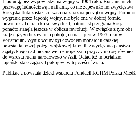
Liaotung, bez wypowiedzenia wojny w 1904 roku. Rosjanie mieli
przewagę ludnościową i militarną, co nie zapewniło im zwycięstwa.
Rosyjska flota została zniszczona zaraz na początku wojny. Pomimo
wygrania przez Japonię wojny, nie była ona w dobrej formie,
bowiem stała już u kresu swych sił, natomiast przegrana Rosja
ponadto stanęła jeszcze w obliczu rewolucji. W związku z tym oba
kraje dążyły do zawarcia pokoju, co nastąpiło w 1905 roku w
Portsmouth. Wynik wojny był dowodem monarchii carskiej i
powstania nowej potęgi wojskowej Japonii. Zwycięstwo państwa
azjatyckiego nad mocarstwem europejskim przyczyniło się również
do wzrostu ruchu narodowego w Azji. Odtąd też imperializm
japoński stale zagrażał pokojowi w tej części świata.
Publikacja powstała dzięki wsparciu Fundacji KGHM Polska Miedź