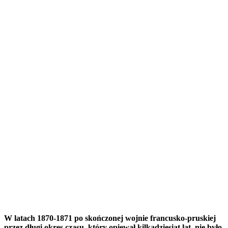
W latach 1870-1871 po skończonej wojnie francusko-pruskiej
przez długi okres czasu, który opiewał kilkadziesiąt lat, nie było