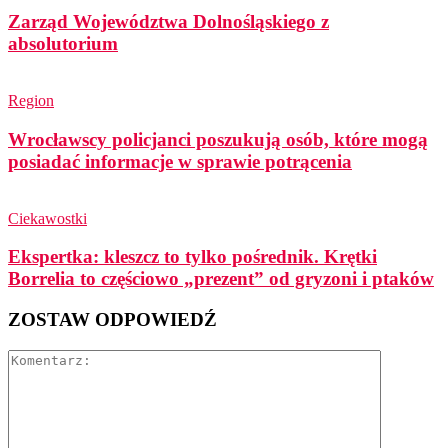
Zarząd Województwa Dolnośląskiego z
absolutorium
Region
Wrocławscy policjanci poszukują osób, które mogą
posiadać informacje w sprawie potrącenia
Ciekawostki
Ekspertka: kleszcz to tylko pośrednik. Krętki
Borrelia to częściowo „prezent” od gryzoni i ptaków
ZOSTAW ODPOWIEDŹ