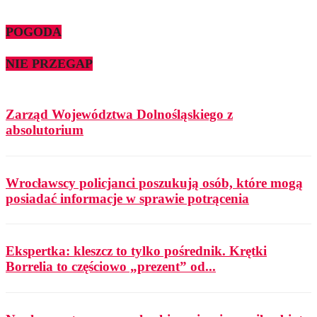
POGODA
NIE PRZEGAP
Zarząd Województwa Dolnośląskiego z
absolutorium
Wrocławscy policjanci poszukują osób, które mogą
posiadać informacje w sprawie potrącenia
Ekspertka: kleszcz to tylko pośrednik. Krętki
Borrelia to częściowo „prezent” od...