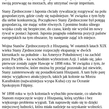
swoją przewagę na morzach, aby utrzymać swoje imperium.
Stany Zjednoczone i Japonia chciały rywalizację rozgrywać na polu
gospodarczym, gdzie czuły się najsilniejsze. W związku z tym były
dla siebie konkurencją. Początkowo Stany Zjednoczone był potęgą
gospodarczą, nie mając sobie równych. I pomimo braku silnego
wojska czuły się bezpieczne, do czasu, kiedy nie wyrósł im nowy
rywal w postaci Japonii. Japonia pragnęła osłabienia pozycji państw
europejskich na tym obszarze, by następnie zająć ich miejsce.
Wojna Stanów Zjednoczonych z Hiszpanią. W ostatnich latach XIX
wieku Stany Zjednoczone rozpoczęły ekspansję w dwóch
kierunkach: na południe – ku Ameryce Południowej i na zachód
przez Pacyfik – ku wschodnim wybrzeżom Azji. I udało się, jako
pierwsze zostały zajęte Hawaje w 1898 roku. W związku z tym, że
wolnych terenów, które można by przejąć pozostało już niewiele,
Stany zainteresowały się posiadłościami Hiszpanii. A tam było parę
miejsc wyjątkowo atrakcyjnych, takich jak kolonie na Morzu
Karaibskim (najważniejsza wyspa Kuba) czy na Oceanie
Spokojnym Filipiny.
W 1898 roku w tych koloniach wybuchło powstanie, co ułatwiło
Stanom rozpoczęcie wojny z Hiszpanią, którą szybko i bez
większego problemu wygrali. Tak naprawdę stało się to dzięki
miejscowej ludności, która miała nadzieje na uzyskanie wolności.