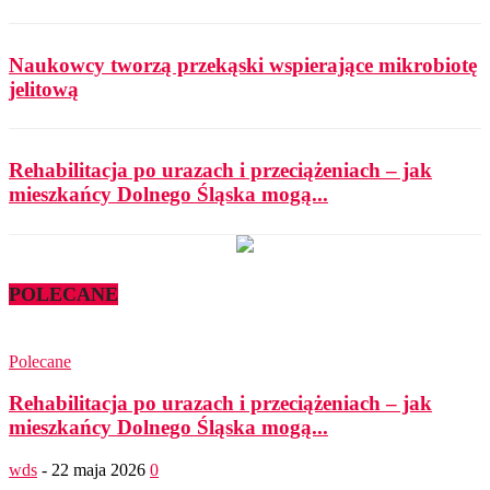
Naukowcy tworzą przekąski wspierające mikrobiotę
jelitową
Rehabilitacja po urazach i przeciążeniach – jak
mieszkańcy Dolnego Śląska mogą...
POLECANE
Polecane
Rehabilitacja po urazach i przeciążeniach – jak
mieszkańcy Dolnego Śląska mogą...
wds
-
22 maja 2026
0