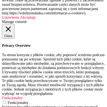
serwisu. Dane są przetwarzane zgodnie z prawem i z zachowaniem
zasad bezpieczeństwa. Przetwarzanie części danych może być
powierzone innym partnerom( zapoznaj się z tymi informacjami
tutaj https://wdolnymslasku.com/informacje-o-cookies/).
Ustawienia
Akceptuję
Manage consent
Close
Privacy Overview
Ta strona korzysta z plików cookie, aby poprawić wrażenia podczas
poruszania się po witrynie. Spośród nich pliki cookie, które są
sklasyfikowane jako niezbędne, są przechowywane w przeglądarce,
ponieważ są niezbędne do działania podstawowych funkcji witryny.
Używamy również plików cookie stron trzecich, które pomagają
nam analizować i rozumieć, w jaki sposób korzystasz z tej witryny.
Te pliki cookie będą przechowywane w Twojej przeglądarce tylko
za Twoją zgodą. Masz również możliwość rezygnacji z tych plików
cookie. Jednak rezygnacja z niektórych z tych plików cookie może
wpłynąć na wygodę przeglądania.
Funkcjonalny
Funkcjonalny
Funkcjonalne pliki cookie pomagają w wykonywaniu pewnych