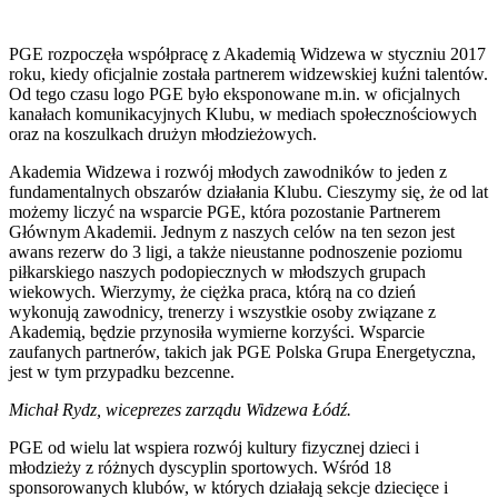
PGE rozpoczęła współpracę z Akademią Widzewa w styczniu 2017
roku, kiedy oficjalnie została partnerem widzewskiej kuźni talentów.
Od tego czasu logo PGE było eksponowane m.in. w oficjalnych
kanałach komunikacyjnych Klubu, w mediach społecznościowych
oraz na koszulkach drużyn młodzieżowych.
Akademia Widzewa i rozwój młodych zawodników to jeden z
fundamentalnych obszarów działania Klubu. Cieszymy się, że od lat
możemy liczyć na wsparcie PGE, która pozostanie Partnerem
Głównym Akademii. Jednym z naszych celów na ten sezon jest
awans rezerw do 3 ligi, a także nieustanne podnoszenie poziomu
piłkarskiego naszych podopiecznych w młodszych grupach
wiekowych. Wierzymy, że ciężka praca, którą na co dzień
wykonują zawodnicy, trenerzy i wszystkie osoby związane z
Akademią, będzie przynosiła wymierne korzyści. Wsparcie
zaufanych partnerów, takich jak PGE Polska Grupa Energetyczna,
jest w tym przypadku bezcenne.
Michał Rydz, wiceprezes zarządu Widzewa Łódź.
PGE od wielu lat wspiera rozwój kultury fizycznej dzieci i
młodzieży z różnych dyscyplin sportowych. Wśród 18
sponsorowanych klubów, w których działają sekcje dziecięce i