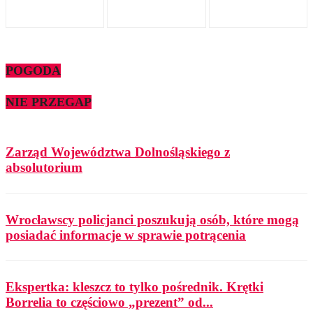
POGODA
NIE PRZEGAP
Zarząd Województwa Dolnośląskiego z
absolutorium
Wrocławscy policjanci poszukują osób, które mogą
posiadać informacje w sprawie potrącenia
Ekspertka: kleszcz to tylko pośrednik. Krętki
Borrelia to częściowo „prezent” od...