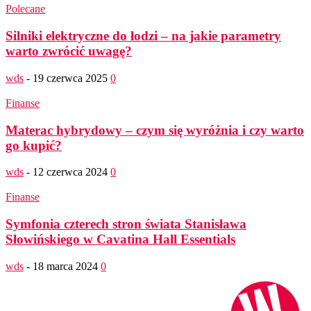
Polecane
Silniki elektryczne do łodzi – na jakie parametry
warto zwrócić uwagę?
wds
-
19 czerwca 2025
0
Finanse
Materac hybrydowy – czym się wyróżnia i czy warto
go kupić?
wds
-
12 czerwca 2024
0
Finanse
Symfonia czterech stron świata Stanisława
Słowińskiego w Cavatina Hall Essentials
wds
-
18 marca 2024
0