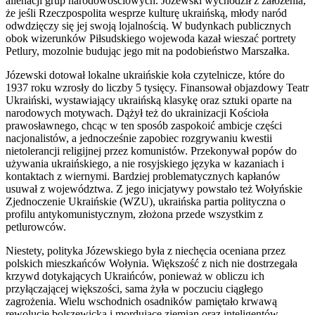
alienacji grup narodowościowych. Józewski wychodził z założenia,
że jeśli Rzeczpospolita wesprze kulturę ukraińską, młody naród
odwdzięczy się jej swoją lojalnością. W budynkach publicznych
obok wizerunków Piłsudskiego wojewoda kazał wieszać portrety
Petlury, mozolnie budując jego mit na podobieństwo Marszałka.
Józewski dotował lokalne ukraińskie koła czytelnicze, które do
1937 roku wzrosły do liczby 5 tysięcy. Finansował objazdowy Teatr
Ukraiński, wystawiający ukraińską klasykę oraz sztuki oparte na
narodowych motywach. Dążył też do ukrainizacji Kościoła
prawosławnego, chcąc w ten sposób zaspokoić ambicje części
nacjonalistów, a jednocześnie zapobiec rozgrywaniu kwestii
nietolerancji religijnej przez komunistów. Przekonywał popów do
używania ukraińskiego, a nie rosyjskiego języka w kazaniach i
kontaktach z wiernymi. Bardziej problematycznych kapłanów
usuwał z województwa. Z jego inicjatywy powstało też Wołyńskie
Zjednoczenie Ukraińskie (WZU), ukraińska partia polityczna o
profilu antykomunistycznym, złożona przede wszystkim z
petlurowców.
Niestety, polityka Józewskiego była z niechęcia oceniana przez
polskich mieszkańców Wołynia. Większość z nich nie dostrzegała
krzywd dotykających Ukraińców, ponieważ w obliczu ich
przyłączającej większości, sama żyła w poczuciu ciągłego
zagrożenia. Wielu wschodnich osadników pamiętało krwawą
rewolucję bolszewicką i mordujące ziemian oraz inteligentów