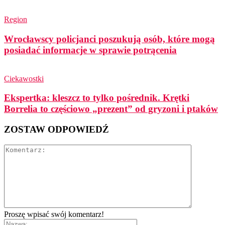
Region
Wrocławscy policjanci poszukują osób, które mogą
posiadać informacje w sprawie potrącenia
Ciekawostki
Ekspertka: kleszcz to tylko pośrednik. Krętki
Borrelia to częściowo „prezent” od gryzoni i ptaków
ZOSTAW ODPOWIEDŹ
Proszę wpisać swój komentarz!