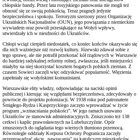
chłopskie bandy. Przez lata rosyjskiego panowania nie mogli też
obnosić się ze swoją polskością. Teraz pragnęli jedynie
bezpieczeństwa i spokoju. Terroryzm szerzony przez Organizację
Ukraińskich Nacjonalistów (OUN), jego powiązania z niemieckim
wywiadem oraz powoli przesiąkające na Wołyń wpływy,
utwierdzały ich w nieufności do Ukraińców.
Chłopi wciąż cierpieli niedostatek, co koniec końców okazywało się
dla nich ważniejsze niż rozwój kultury. Józewski zdawał sobie z
tego sprawę, ale nie potrafił przekonać kół rządowych w Warszawie
do bardziej radykalnej reformy rolnej, zwłaszcza, jeśli mniejszości
miałyby na niej skorzystać kosztem bogatych polskich ziemian. Z
czasem Sowieci zaczęli więc odzyskiwać popularność. Więzienia
zapełniały się wołyńskimi komunistami.
Warszawskie elity władzy, odpowiadając na naciski opinii
publicznej i kierując się względami bezpieczeństwa, zdecydowały o
powrocie do projektu polonizacji. W 1938 roku pod patronatem
Śmigłego-Rydza i Kasprzyckiego zaczęto wprowadzać w życie
program „wzmacniania polskości”. W jego ramach usuwano
Ukraińców ze stanowisk administracyjnych. Zniszczono też 138
cerkwi i kaplic prawosławnych na Lubelszczyźnie. Opór
zmuszonych do oglądania tego wiernych tłumiono przemocą.
Równolegle oddziały Korpusu Ochrony Pogranicza zaczęły
przeprowadzać akcje „nawracania” na katolicyzm mieszkańców