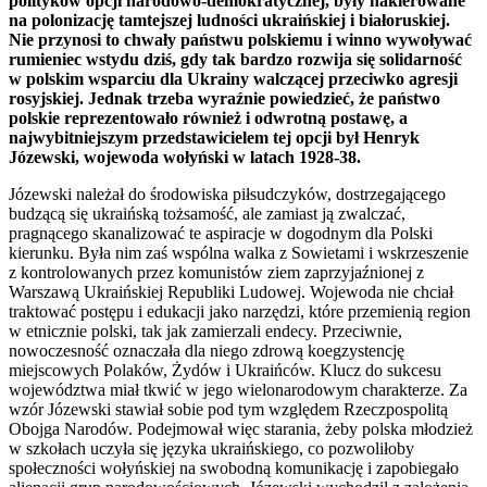
polityków opcji narodowo-demokratycznej, były nakierowane
na polonizację tamtejszej ludności ukraińskiej i białoruskiej.
Nie przynosi to chwały państwu polskiemu i winno wywoływać
rumieniec wstydu dziś, gdy tak bardzo rozwija się solidarność
w polskim wsparciu dla Ukrainy walczącej przeciwko agresji
rosyjskiej. Jednak trzeba wyraźnie powiedzieć, że państwo
polskie reprezentowało również i odwrotną postawę, a
najwybitniejszym przedstawicielem tej opcji był Henryk
Józewski, wojewoda wołyński w latach 1928-38.
Józewski należał do środowiska piłsudczyków, dostrzegającego
budzącą się ukraińską tożsamość, ale zamiast ją zwalczać,
pragnącego skanalizować te aspiracje w dogodnym dla Polski
kierunku. Była nim zaś wspólna walka z Sowietami i wskrzeszenie
z kontrolowanych przez komunistów ziem zaprzyjaźnionej z
Warszawą Ukraińskiej Republiki Ludowej. Wojewoda nie chciał
traktować postępu i edukacji jako narzędzi, które przemienią region
w etnicznie polski, tak jak zamierzali endecy. Przeciwnie,
nowoczesność oznaczała dla niego zdrową koegzystencję
miejscowych Polaków, Żydów i Ukraińców. Klucz do sukcesu
województwa miał tkwić w jego wielonarodowym charakterze. Za
wzór Józewski stawiał sobie pod tym względem Rzeczpospolitą
Obojga Narodów. Podejmował więc starania, żeby polska młodzież
w szkołach uczyła się języka ukraińskiego, co pozwoliłoby
społeczności wołyńskiej na swobodną komunikację i zapobiegało