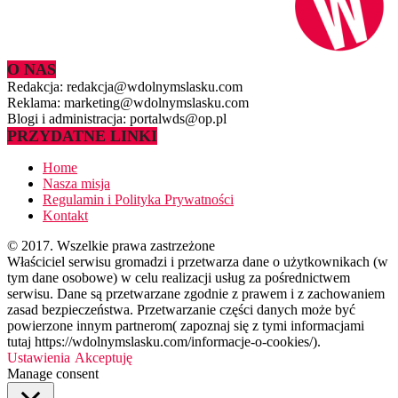
O NAS
Redakcja: redakcja@wdolnymslasku.com
Reklama: marketing@wdolnymslasku.com
Blogi i administracja: portalwds@op.pl
PRZYDATNE LINKI
Home
Nasza misja
Regulamin i Polityka Prywatności
Kontakt
© 2017. Wszelkie prawa zastrzeżone
Właściciel serwisu gromadzi i przetwarza dane o użytkownikach (w
tym dane osobowe) w celu realizacji usług za pośrednictwem
serwisu. Dane są przetwarzane zgodnie z prawem i z zachowaniem
zasad bezpieczeństwa. Przetwarzanie części danych może być
powierzone innym partnerom( zapoznaj się z tymi informacjami
tutaj https://wdolnymslasku.com/informacje-o-cookies/).
Ustawienia
Akceptuję
Manage consent