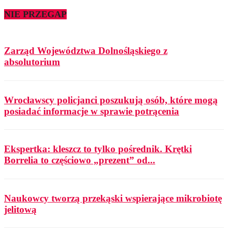
NIE PRZEGAP
Zarząd Województwa Dolnośląskiego z
absolutorium
Wrocławscy policjanci poszukują osób, które mogą
posiadać informacje w sprawie potrącenia
Ekspertka: kleszcz to tylko pośrednik. Krętki
Borrelia to częściowo „prezent” od...
Naukowcy tworzą przekąski wspierające mikrobiotę
jelitową