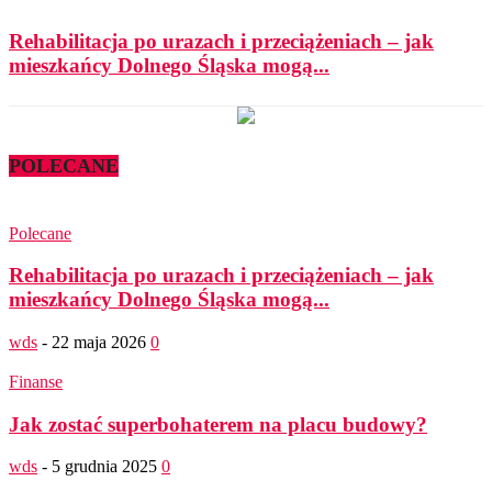
Rehabilitacja po urazach i przeciążeniach – jak
mieszkańcy Dolnego Śląska mogą...
POLECANE
Polecane
Rehabilitacja po urazach i przeciążeniach – jak
mieszkańcy Dolnego Śląska mogą...
wds
-
22 maja 2026
0
Finanse
Jak zostać superbohaterem na placu budowy?
wds
-
5 grudnia 2025
0