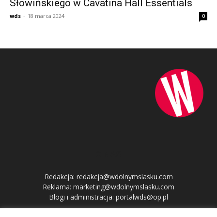
Słowińskiego w Cavatina Hall Essentials
wds
-
18 marca 2024
0
O NAS
Redakcja: redakcja@wdolnymslasku.com
Reklama: marketing@wdolnymslasku.com
Blogi i administracja: portalwds@op.pl