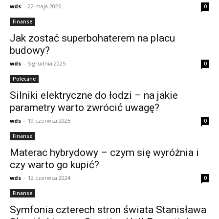
wds
-
22 maja 2026
0
Finanse
Jak zostać superbohaterem na placu
budowy?
wds
-
5 grudnia 2025
0
Polecane
Silniki elektryczne do łodzi – na jakie
parametry warto zwrócić uwagę?
wds
-
19 czerwca 2025
0
Finanse
Materac hybrydowy – czym się wyróżnia i
czy warto go kupić?
wds
-
12 czerwca 2024
0
Finanse
Symfonia czterech stron świata Stanisława