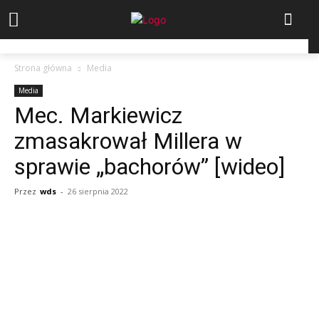
Strona główna
Media
Media
Mec. Markiewicz
zmasakrował Millera w
sprawie „bachorów” [wideo]
Przez
wds
-
26 sierpnia 2022