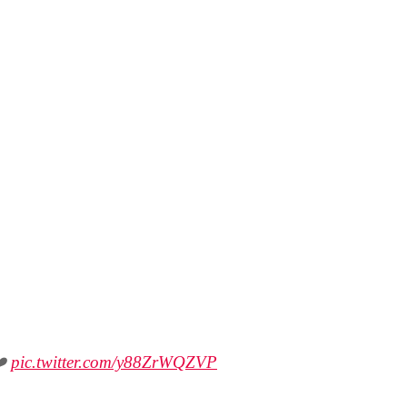
❤️
pic.twitter.com/y88ZrWQZVP