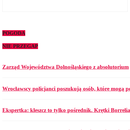
POGODA
NIE PRZEGAP
Zarząd Województwa Dolnośląskiego z absolutorium
Wrocławscy policjanci poszukują osób, które mogą p
Ekspertka: kleszcz to tylko pośrednik. Krętki Borrelia