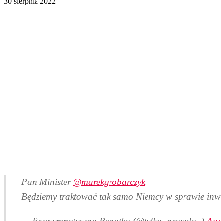
30 sierpnia 2022
Pan Minister
@marekgrobarczyk
Będziemy traktować tak samo Niemcy w sprawie inwe
— Przesympatyczna Renatka (@tylko_prawda_)
Aug