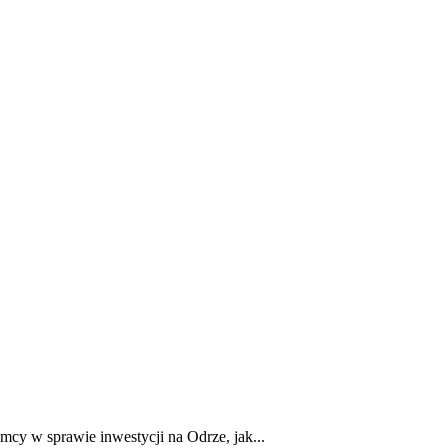
E
ZDROWIE
CIEKAWOSTKI
WIĘCEJ
cy w sprawie inwestycji na Odrze, jak...