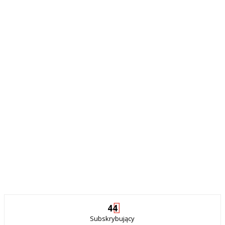
44
Subskrybujący