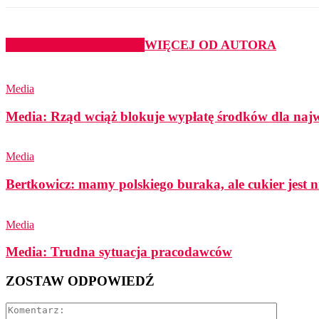
PODOBNE ARTYKUŁY
WIĘCEJ OD AUTORA
Media
Media: Rząd wciąż blokuje wypłatę środków dla najwi
Media
Bertkowicz: mamy polskiego buraka, ale cukier jest n
Media
Media: Trudna sytuacja pracodawców
ZOSTAW ODPOWIEDŹ