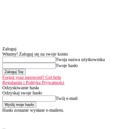
Zaloguj
Witamy! Zaloguj się na swoje konto
Twoja nazwa użytkownika
Twoje hasło
Forgot your password? Get help
Regulamin i Polityka Prywatności
Odzyskiwanie hasła
Odzyskaj swoje hasło
Twój e-mail
Hasło zostanie wysłane e-mailem.
Home
Nasza misja
sobota, 8 sierpnia 2026
Zaloguj się / Dołącz