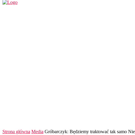
REGION
POLSKA I ŚWIAT
KULTURA
FINANS
Strona główna
Media
Gróbarczyk: Będziemy traktować tak samo Niem