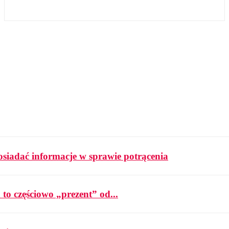
osiadać informacje w sprawie potrącenia
 to częściowo „prezent” od...