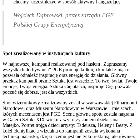
chcemy uczestniczyć w sposób aktywny i angażujący.
Wojciech Dąbrowski, prezes zarządu PGE
Polskiej Grupy Energetycznej.
Spot zrealizowany w instytucjach kultury
W najnowszej kampanii realizowanej pod hasłem „Zapraszamy
wszystkich do bywania” PGE promuje kulturę i kontakt z nią co
pozwala odnaleźć inspirację oraz energię do działania. Główny
przekaz kampanii brzmi: Sztuka jest wszędzie. To twój świat, Twoje
emocje, Twoja energia. Sztuka Cię otacza, inspiruje Cię, pozwala
poczuć się dobrze, jest dla wszystkich.
Spot wizerunkowy zrealizowany został w warszawskiej Filharmonii
Narodowej oraz Muzeum Narodowym w Warszawie – miejscach,
których mecenasem jest PGE. Scena główna spotu została nagrana
w Galerii Sztuki XIX wieku z wykorzystaniem dzieła Jana
Matejko, Portret trojga dzieci artysty: Tadeusza, Heleny i Beaty. Z
kolei identyfikacja wizualna do kampanii została wykonana
techniką malarską, dzięki czemu jest nie tylko reklamą, ale również