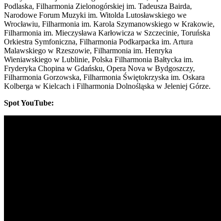
Podlaska, Filharmonia Zielonogórskiej im. Tadeusza Bairda,
Narodowe Forum Muzyki im. Witolda Lutosławskiego we
Wrocławiu, Filharmonia im. Karola Szymanowskiego w Krakowie,
Filharmonia im. Mieczysława Karłowicza w Szczecinie, Toruńska
Orkiestra Symfoniczna, Filharmonia Podkarpacka im. Artura
Malawskiego w Rzeszowie, Filharmonia im. Henryka
Wieniawskiego w Lublinie, Polska Filharmonia Bałtycka im.
Fryderyka Chopina w Gdańsku, Opera Nova w Bydgoszczy,
Filharmonia Gorzowska, Filharmonia Świętokrzyska im. Oskara
Kolberga w Kielcach i Filharmonia Dolnośląska w Jeleniej Górze.
Spot YouTube: