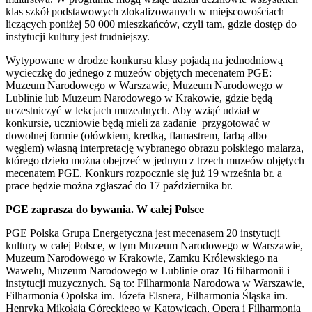
klas szkół podstawowych zlokalizowanych w miejscowościach
liczących poniżej 50 000 mieszkańców, czyli tam, gdzie dostęp do
instytucji kultury jest trudniejszy.
Wytypowane w drodze konkursu klasy pojadą na jednodniową
wycieczkę do jednego z muzeów objętych mecenatem PGE:
Muzeum Narodowego w Warszawie, Muzeum Narodowego w
Lublinie lub Muzeum Narodowego w Krakowie, gdzie będą
uczestniczyć w lekcjach muzealnych. Aby wziąć udział w
konkursie, uczniowie będą mieli za zadanie przygotować w
dowolnej formie (ołówkiem, kredką, flamastrem, farbą albo
węglem) własną interpretację wybranego obrazu polskiego malarza,
którego dzieło można obejrzeć w jednym z trzech muzeów objętych
mecenatem PGE. Konkurs rozpocznie się już 19 września br. a
prace będzie można zgłaszać do 17 października br.
PGE zaprasza do bywania. W całej Polsce
PGE Polska Grupa Energetyczna jest mecenasem 20 instytucji
kultury w całej Polsce, w tym Muzeum Narodowego w Warszawie,
Muzeum Narodowego w Krakowie, Zamku Królewskiego na
Wawelu, Muzeum Narodowego w Lublinie oraz 16 filharmonii i
instytucji muzycznych. Są to: Filharmonia Narodowa w Warszawie,
Filharmonia Opolska im. Józefa Elsnera, Filharmonia Śląska im.
Henryka Mikołaja Góreckiego w Katowicach, Opera i Filharmonia