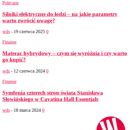
Polecane
Silniki elektryczne do łodzi – na jakie parametry
warto zwrócić uwagę?
wds
-
19 czerwca 2025
0
Finanse
Materac hybrydowy – czym się wyróżnia i czy warto
go kupić?
wds
-
12 czerwca 2024
0
Finanse
Symfonia czterech stron świata Stanisława
Słowińskiego w Cavatina Hall Essentials
wds
-
18 marca 2024
0