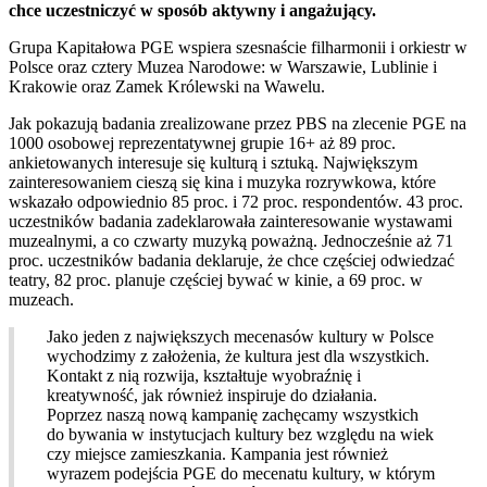
chce uczestniczyć w sposób aktywny i angażujący.
Grupa Kapitałowa PGE wspiera szesnaście filharmonii i orkiestr w
Polsce oraz cztery Muzea Narodowe: w Warszawie, Lublinie i
Krakowie oraz Zamek Królewski na Wawelu.
Jak pokazują badania zrealizowane przez PBS na zlecenie PGE na
1000 osobowej reprezentatywnej grupie 16+ aż 89 proc.
ankietowanych interesuje się kulturą i sztuką. Największym
zainteresowaniem cieszą się kina i muzyka rozrywkowa, które
wskazało odpowiednio 85 proc. i 72 proc. respondentów. 43 proc.
uczestników badania zadeklarowała zainteresowanie wystawami
muzealnymi, a co czwarty muzyką poważną. Jednocześnie aż 71
proc. uczestników badania deklaruje, że chce częściej odwiedzać
teatry, 82 proc. planuje częściej bywać w kinie, a 69 proc. w
muzeach.
Jako jeden z największych mecenasów kultury w Polsce
wychodzimy z założenia, że kultura jest dla wszystkich.
Kontakt z nią rozwija, kształtuje wyobraźnię i
kreatywność, jak również inspiruje do działania.
Poprzez naszą nową kampanię zachęcamy wszystkich
do bywania w instytucjach kultury bez względu na wiek
czy miejsce zamieszkania. Kampania jest również
wyrazem podejścia PGE do mecenatu kultury, w którym