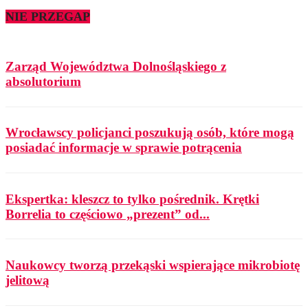
NIE PRZEGAP
Zarząd Województwa Dolnośląskiego z
absolutorium
Wrocławscy policjanci poszukują osób, które mogą
posiadać informacje w sprawie potrącenia
Ekspertka: kleszcz to tylko pośrednik. Krętki
Borrelia to częściowo „prezent” od...
Naukowcy tworzą przekąski wspierające mikrobiotę
jelitową