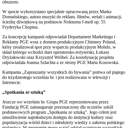
obrazem.
W spocie wykorzystano specjalnie opracowaną przez Marka
Domańskiego, autora muzyki do reklam, filmów, seriali i animacji,
ścieżkę dźwiękową na podstawie Nokturnu f-moll op. 55
Fryderyka Chopina.
Za koncepcję kampanii odpowiadał Departament Marketingu i
Reklamy PGE wraz z domem produkcyjnym Chimney Poland,
który zrealizował spot przy wsparciu produkcyjnym Mohdo, w
skład którego wchodzi duet operatorsko-reżyserski, Łukasz
Dryżałowski oraz Krzysztof Wróbel. Za koordynację projektu
odpowiadała Joanna Szlachta a ze strony PGE Marta Kosowska.
Kampania „Zapraszamy wszystkich do bywania” potrwa od piątego
do trzydziestego września br. i jest realizowana w telewizji i
Internecie.
„Spotkania ze sztuką”
Jeszcze we wrześniu br. Grupa PGE reprezentowana przez
Fundację PGE zainauguruje przeznaczony dla uczniów szkół
podstawowych program „Spotkania ze sztuką”. Jego celem jest
umożliwienie najmłodszym dostępu do instytucji kultury oraz
popularyzacja wśród dzieci i młodzieży wiedzy z zakresu polskiego
malarstwa. W programie mogą wziąć udział uczniowie wszystkich