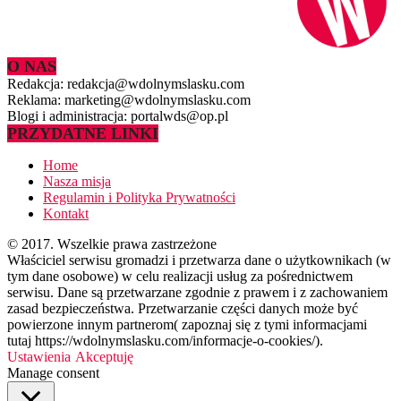
O NAS
Redakcja: redakcja@wdolnymslasku.com
Reklama: marketing@wdolnymslasku.com
Blogi i administracja: portalwds@op.pl
PRZYDATNE LINKI
Home
Nasza misja
Regulamin i Polityka Prywatności
Kontakt
© 2017. Wszelkie prawa zastrzeżone
Właściciel serwisu gromadzi i przetwarza dane o użytkownikach (w
tym dane osobowe) w celu realizacji usług za pośrednictwem
serwisu. Dane są przetwarzane zgodnie z prawem i z zachowaniem
zasad bezpieczeństwa. Przetwarzanie części danych może być
powierzone innym partnerom( zapoznaj się z tymi informacjami
tutaj https://wdolnymslasku.com/informacje-o-cookies/).
Ustawienia
Akceptuję
Manage consent