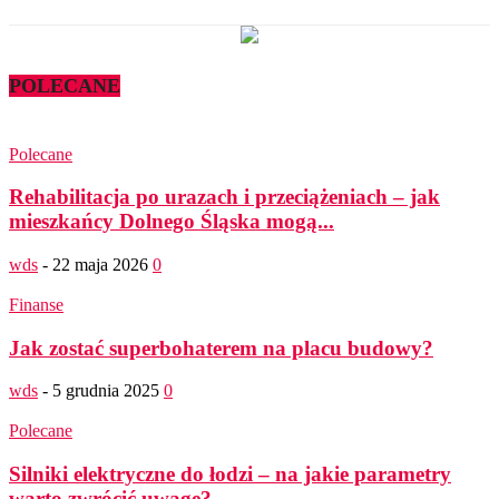
POLECANE
Polecane
Rehabilitacja po urazach i przeciążeniach – jak
mieszkańcy Dolnego Śląska mogą...
wds
-
22 maja 2026
0
Finanse
Jak zostać superbohaterem na placu budowy?
wds
-
5 grudnia 2025
0
Polecane
Silniki elektryczne do łodzi – na jakie parametry
warto zwrócić uwagę?