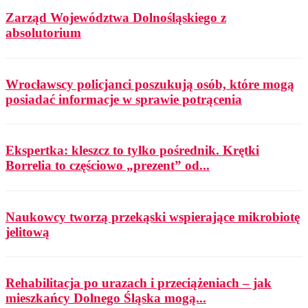
Zarząd Województwa Dolnośląskiego z
absolutorium
Wrocławscy policjanci poszukują osób, które mogą
posiadać informacje w sprawie potrącenia
Ekspertka: kleszcz to tylko pośrednik. Krętki
Borrelia to częściowo „prezent” od...
Naukowcy tworzą przekąski wspierające mikrobiotę
jelitową
Rehabilitacja po urazach i przeciążeniach – jak
mieszkańcy Dolnego Śląska mogą...