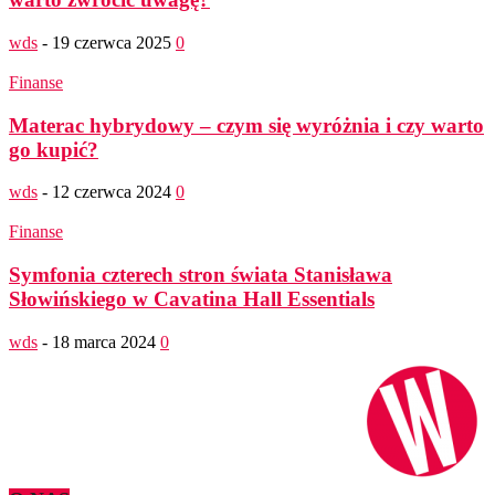
wds
-
19 czerwca 2025
0
Finanse
Materac hybrydowy – czym się wyróżnia i czy warto
go kupić?
wds
-
12 czerwca 2024
0
Finanse
Symfonia czterech stron świata Stanisława
Słowińskiego w Cavatina Hall Essentials
wds
-
18 marca 2024
0