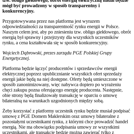
tzw. obligo giełdowego, obrót energią elektryczną nadal będzie
mógł być prowadzony w sposób transparentny i
konkurencyjny.
Przygotowywana przez nas platforma jest wyrazem
odpowiedzialności za transparentność rynku energii w Polsce.
Naszym celem jest, aby po zniesieniu tzw. obligo giełdowego, obrót
energią był sprawny i przejrzysty dla wszystkich uczestników
rynku, a cena kształtowała się w sposób konkurencyjny.
Wojciech Dąbrowski, prezes zarządu PGE Polskiej Grupy
Energetycznej.
Platforma będzie łączyć producentów i sprzedawców energii
elektrycznej poprzez upublicznianie wszystkich ofert sprzedaży
energii jakie będą na niej dostępne. Oferty będą umieszczone w
sposób zanonimizowany, więc nabywca dopiero po wyrażeniu
chęci zakupu pozna oferującego energię producenta. Następnie,
obie strony będą finalizowały transakcję w oparciu o umowę
bilateralną na warunkach uzgodnionych między sobą.
Żeby korzystać z platformy uczestnik rynku będzie musiał podpisać
umowę z PGE Domem Maklerskim oraz umowy bilateralne z
pozostałymi uczestnikami rynku, z którymi chce prowadzić handel
energią. Nie ma obowiązku podpisania umowy ze wszystkimi
uczestnikami, ale transakcje będzie można zawierać tylko z