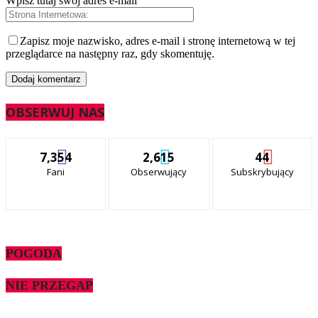
Wpisz tutaj swój adres e-mail
Zapisz moje nazwisko, adres e-mail i stronę internetową w tej
przeglądarce na następny raz, gdy skomentuję.
OBSERWUJ NAS
7,354
2,615
44
Fani
Obserwujący
Subskrybujący
POGODA
NIE PRZEGAP