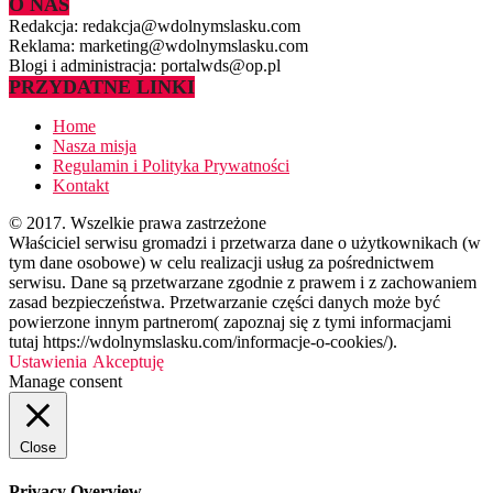
O NAS
Redakcja: redakcja@wdolnymslasku.com
Reklama: marketing@wdolnymslasku.com
Blogi i administracja: portalwds@op.pl
PRZYDATNE LINKI
Home
Nasza misja
Regulamin i Polityka Prywatności
Kontakt
© 2017. Wszelkie prawa zastrzeżone
Właściciel serwisu gromadzi i przetwarza dane o użytkownikach (w
tym dane osobowe) w celu realizacji usług za pośrednictwem
serwisu. Dane są przetwarzane zgodnie z prawem i z zachowaniem
zasad bezpieczeństwa. Przetwarzanie części danych może być
powierzone innym partnerom( zapoznaj się z tymi informacjami
tutaj https://wdolnymslasku.com/informacje-o-cookies/).
Ustawienia
Akceptuję
Manage consent
Close
Privacy Overview