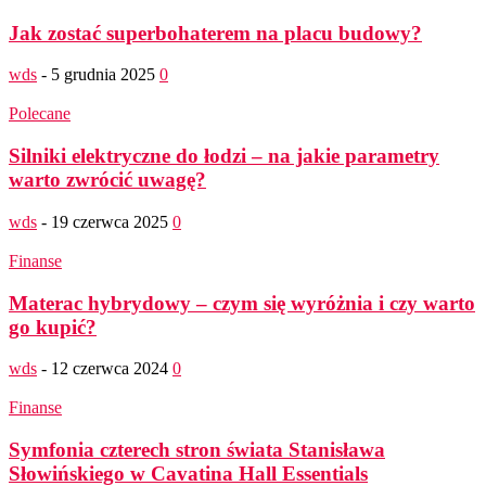
Jak zostać superbohaterem na placu budowy?
wds
-
5 grudnia 2025
0
Polecane
Silniki elektryczne do łodzi – na jakie parametry
warto zwrócić uwagę?
wds
-
19 czerwca 2025
0
Finanse
Materac hybrydowy – czym się wyróżnia i czy warto
go kupić?
wds
-
12 czerwca 2024
0
Finanse
Symfonia czterech stron świata Stanisława
Słowińskiego w Cavatina Hall Essentials