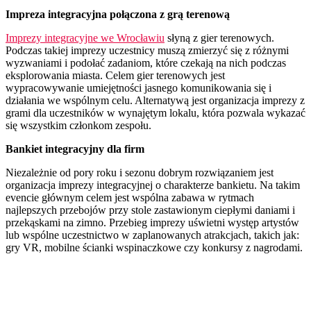
Impreza integracyjna połączona z grą terenową
Imprezy integracyjne we Wrocławiu
słyną z gier terenowych.
Podczas takiej imprezy uczestnicy muszą zmierzyć się z różnymi
wyzwaniami i podołać zadaniom, które czekają na nich podczas
eksplorowania miasta. Celem gier terenowych jest
wypracowywanie umiejętności jasnego komunikowania się i
działania we wspólnym celu. Alternatywą jest organizacja imprezy z
grami dla uczestników w wynajętym lokalu, która pozwala wykazać
się wszystkim członkom zespołu.
Bankiet integracyjny dla firm
Niezależnie od pory roku i sezonu dobrym rozwiązaniem jest
organizacja imprezy integracyjnej o charakterze bankietu. Na takim
evencie głównym celem jest wspólna zabawa w rytmach
najlepszych przebojów przy stole zastawionym ciepłymi daniami i
przekąskami na zimno. Przebieg imprezy uświetni występ artystów
lub wspólne uczestnictwo w zaplanowanych atrakcjach, takich jak:
gry VR, mobilne ścianki wspinaczkowe czy konkursy z nagrodami.