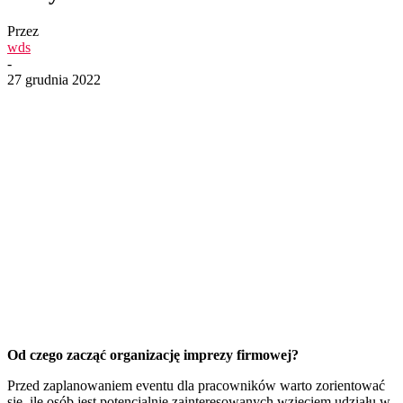
Przez
wds
-
27 grudnia 2022
Od czego zacząć organizację imprezy firmowej?
Przed zaplanowaniem eventu dla pracowników warto zorientować
się, ile osób jest potencjalnie zainteresowanych wzięciem udziału w