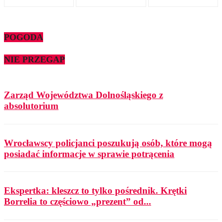
POGODA
NIE PRZEGAP
Zarząd Województwa Dolnośląskiego z
absolutorium
Wrocławscy policjanci poszukują osób, które mogą
posiadać informacje w sprawie potrącenia
Ekspertka: kleszcz to tylko pośrednik. Krętki
Borrelia to częściowo „prezent” od...