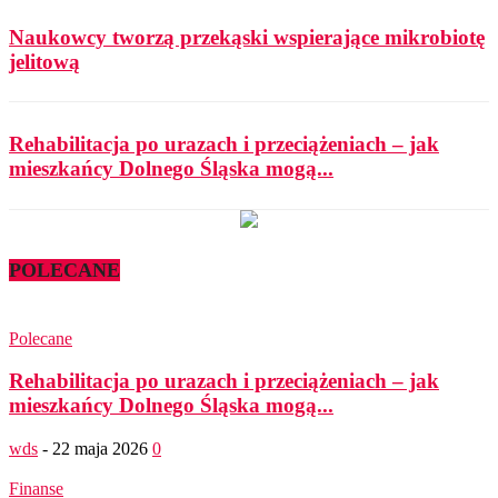
Naukowcy tworzą przekąski wspierające mikrobiotę
jelitową
Rehabilitacja po urazach i przeciążeniach – jak
mieszkańcy Dolnego Śląska mogą...
POLECANE
Polecane
Rehabilitacja po urazach i przeciążeniach – jak
mieszkańcy Dolnego Śląska mogą...
wds
-
22 maja 2026
0
Finanse