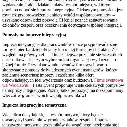
wydarzeniu. Takie działanie ułatwi wybór miejsca, w którym
powinna odbyć się impreza integracyjna. Ciekawym pomysłem jest
również przeprowadzenie ankiety wśród współpracowników –
uzyskane odpowiedzi pozwolą Ci lepiej poznać zainteresowania
członków zespołu oraz oczekiwania dotyczące wspólnej integracji.
Pomysły na imprezę integracyjną
Impreza integracyjna dla pracowników może przyjmować różne
formy i mieć bardziej oficjalny lub mniej formalny charakter. Ze
względu na główny cel – jakim jest lepsze poznanie się wszystkich
uczestników – lepszym wyborem jest organizacja wydarzenia o
luźnej formie. Przy planowaniu eventów firmowych warto
skorzystać z pomocy doświadczonych event managerów, którzy
zaplanują scenariusz imprezy i zaoferują kilka ofert
odpowiadających idei wydarzenia oraz budżetowi.
Firma eventowa
we Wrocławiu
– Festa Event proponuje wiele ciekawych pomysłów
na imprezy integracyjne. Poznaj kilka propozycji na niezapomniany
wieczór w gronie Twoich współpracowników!
Impreza integracyjna tematyczna
Wiele firm decyduje się na wybór motywu, który będzie
towarzyszył spotkaniu w gronie członków zespołu. Impreza
tematyczna motywuje uczestników do wspólnego przebrania się i