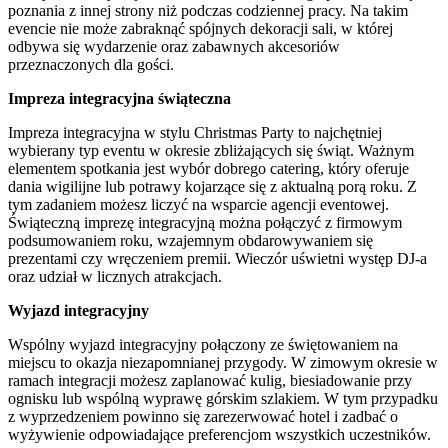
poznania z innej strony niż podczas codziennej pracy. Na takim
evencie nie może zabraknąć spójnych dekoracji sali, w której
odbywa się wydarzenie oraz zabawnych akcesoriów
przeznaczonych dla gości.
Impreza integracyjna świąteczna
Impreza integracyjna w stylu Christmas Party to najchętniej
wybierany typ eventu w okresie zbliżających się świąt. Ważnym
elementem spotkania jest wybór dobrego catering, który oferuje
dania wigilijne lub potrawy kojarzące się z aktualną porą roku. Z
tym zadaniem możesz liczyć na wsparcie agencji eventowej.
Świąteczną imprezę integracyjną można połączyć z firmowym
podsumowaniem roku, wzajemnym obdarowywaniem się
prezentami czy wręczeniem premii. Wieczór uświetni występ DJ-a
oraz udział w licznych atrakcjach.
Wyjazd integracyjny
Wspólny wyjazd integracyjny połączony ze świętowaniem na
miejscu to okazja niezapomnianej przygody. W zimowym okresie w
ramach integracji możesz zaplanować kulig, biesiadowanie przy
ognisku lub wspólną wyprawę górskim szlakiem. W tym przypadku
z wyprzedzeniem powinno się zarezerwować hotel i zadbać o
wyżywienie odpowiadające preferencjom wszystkich uczestników.