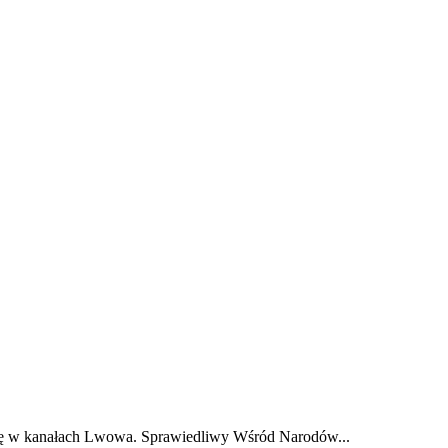
E
ZDROWIE
CIEKAWOSTKI
WIĘCEJ
ię w kanałach Lwowa. Sprawiedliwy Wśród Narodów...