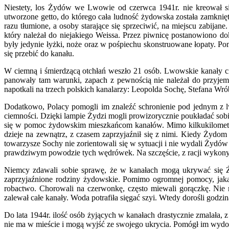
Niestety, los Żydów we Lwowie od czerwca 1941r. nie kreował si
utworzone getto, do którego cała ludność żydowska została zamknię
razu tłumione, a osoby starające się sprzeciwić, na miejscu zabija
który należał do niejakiego Weissa. Przez piwnicę postanowiono d
były jedynie łyżki, noże oraz w pośpiechu skonstruowane łopaty. P
się przebić do kanału.
W ciemną i śmierdzącą otchłań weszło 21 osób. Lwowskie kanały ci
panowały tam warunki, zapach z pewnością nie należał do przyjem
napotkali na trzech polskich kanalarzy: Leopolda Sochę, Stefana Wró
Dodatkowo, Polacy pomogli im znaleźć schronienie pod jednym z l
ciemności. Dzięki lampie Żydzi mogli prowizorycznie poukładać sobie 
się w pomoc żydowskim mieszkańcom kanałów. Mimo kilkukilometrowe
dzieje na zewnątrz, z czasem zaprzyjaźnił się z nimi. Kiedy Żydom
towarzysze Sochy nie zorientowali się w sytuacji i nie wydali Żydó
prawdziwym powodzie tych wędrówek. Na szczęście, z racji wykonyw
Niemcy zdawali sobie sprawę, że w kanałach mogą ukrywać się Ży
zaprzyjaźnione rodziny żydowskie. Pomimo ogromnej pomocy, jaką Ż
robactwo. Chorowali na czerwonkę, często miewali gorączkę. Nie
zalewał całe kanały. Woda potrafiła sięgać szyi. Wtedy dorośli godzi
Do lata 1944r. ilość osób żyjących w kanałach drastycznie zmalała, 
nie ma w mieście i mogą wyjść ze swojego ukrycia. Pomógł im wydos