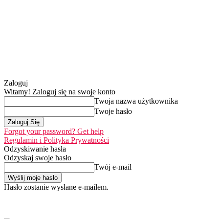
Zaloguj
Witamy! Zaloguj się na swoje konto
Twoja nazwa użytkownika
Twoje hasło
Forgot your password? Get help
Regulamin i Polityka Prywatności
Odzyskiwanie hasła
Odzyskaj swoje hasło
Twój e-mail
Hasło zostanie wysłane e-mailem.
Home
Nasza misja
piątek, 7 sierpnia 2026
Zaloguj się / Dołącz