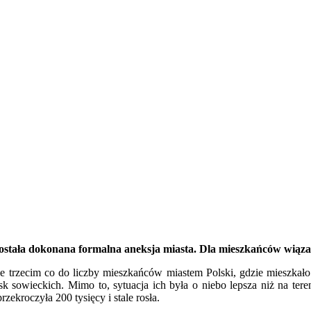
stała dokonana formalna aneksja miasta. Dla mieszkańców wiąza
e trzecim co do liczby mieszkańców miastem Polski, gdzie mieszkał
sowieckich. Mimo to, sytuacja ich była o niebo lepsza niż na terena
ekroczyła 200 tysięcy i stale rosła.