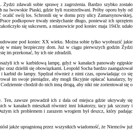
 Żydzi zdawali sobie sprawę z zagrożenia. Bardzo szybko zostało
na lwowskie Piaski, gdzie byli rozstrzeliwani. Próby oporu były od
ć ocalić swój los. Schronili się w domu przy ulicy Zamarsynowskiej,
 Prace podkopowe trwały niesłychanie długo, ponieważ ich sprzętem
zakończyło się sukcesem, a mianowicie pod koniec maja 1943r. udało
 zbudowane pod koniec XX wieku. Można sobie tylko wyobrazić jakie
 się w miarę bezpieczny dom. Już w ciągu pierwszych godzin Żydzi
ę im przekonać, by ich nie zdradzili.
osażyli ich w karbidową lampę, gdyż w kanałach panowały egipskie
iejsc oraz dzielili się obowiązkami. Leopold Socha bardzo zaangażował
 karbid do lampy. Spędzał również z nimi czas, opowiadając co się
ował im swoje pieniądze, aby mogli fikcyjnie opłacać kanalarzy, by
dziennie chodził do nich inną drogą, aby nikt nie zorientował się o
 Ten, zawsze prowadził ich z dala od miejsca gdzie ukrywały się
h w kanałach mieszkali również inni lokatorzy, tacy jak szczury i
Dużym ich problemem i zarazem wrogiem był deszcz, który padając
rzyniósł jakże upragnioną przez wszystkich wiadomość, że Niemców już