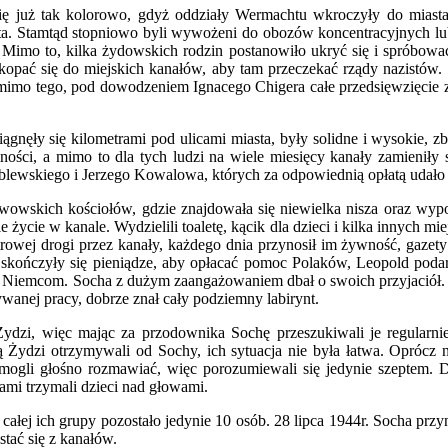
ę już tak kolorowo, gdyż oddziały Wermachtu wkroczyły do miasta.
ta. Stamtąd stopniowo byli wywożeni do obozów koncentracyjnych lub 
ne. Mimo to, kilka żydowskich rodzin postanowiło ukryć się i spróbowa
okopać się do miejskich kanałów, aby tam przeczekać rządy nazistów.
omimo tego, pod dowodzeniem Ignacego Chigera całe przedsięwzięcie 
ągnęły się kilometrami pod ulicami miasta, były solidne i wysokie,
ności, a mimo to dla tych ludzi na wiele miesięcy kanały zamieniły
blewskiego i Jerzego Kowalowa, których za odpowiednią opłatą udało si
wowskich kościołów, gdzie znajdowała się niewielka nisza oraz wyp
życie w kanale. Wydzielili toaletę, kącik dla dzieci i kilka innych m
j drogi przez kanały, każdego dnia przynosił im żywność, gazety i
 skończyły się pieniądze, aby opłacać pomoc Polaków, Leopold podar
w Niemcom. Socha z dużym zaangażowaniem dbał o swoich przyjaciół. Co
anej pracy, dobrze znał cały podziemny labirynt.
dzi, więc mając za przodownika Sochę przeszukiwali je regularnie.
ydzi otrzymywali od Sochy, ich sytuacja nie była łatwa. Oprócz nic
 mogli głośno rozmawiać, więc porozumiewali się jedynie szeptem. 
nami trzymali dzieci nad głowami.
z całej ich grupy pozostało jedynie 10 osób. 28 lipca 1944r. Socha p
tać się z kanałów.