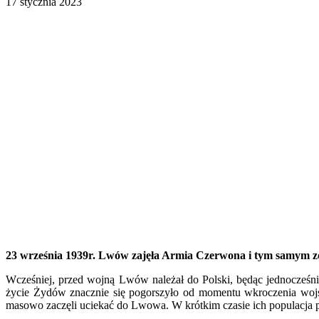
17 stycznia 2023
23 września 1939r. Lwów zajęła Armia Czerwona i tym samym zo
Wcześniej, przed wojną Lwów należał do Polski, będąc jednocześni
życie Żydów znacznie się pogorszyło od momentu wkroczenia wojsk 
masowo zaczęli uciekać do Lwowa. W krótkim czasie ich populacja prz