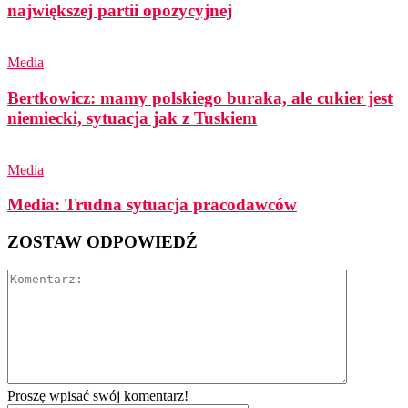
największej partii opozycyjnej
Media
Bertkowicz: mamy polskiego buraka, ale cukier jest
niemiecki, sytuacja jak z Tuskiem
Media
Media: Trudna sytuacja pracodawców
ZOSTAW ODPOWIEDŹ
Proszę wpisać swój komentarz!