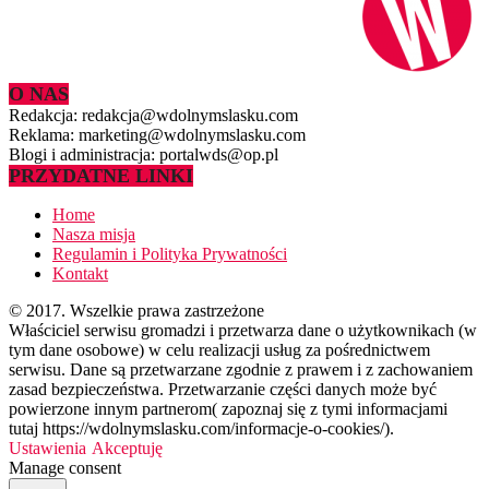
O NAS
Redakcja: redakcja@wdolnymslasku.com
Reklama: marketing@wdolnymslasku.com
Blogi i administracja: portalwds@op.pl
PRZYDATNE LINKI
Home
Nasza misja
Regulamin i Polityka Prywatności
Kontakt
© 2017. Wszelkie prawa zastrzeżone
Właściciel serwisu gromadzi i przetwarza dane o użytkownikach (w
tym dane osobowe) w celu realizacji usług za pośrednictwem
serwisu. Dane są przetwarzane zgodnie z prawem i z zachowaniem
zasad bezpieczeństwa. Przetwarzanie części danych może być
powierzone innym partnerom( zapoznaj się z tymi informacjami
tutaj https://wdolnymslasku.com/informacje-o-cookies/).
Ustawienia
Akceptuję
Manage consent