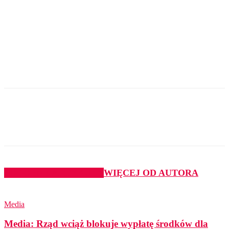
PODOBNE ARTYKUŁY
WIĘCEJ OD AUTORA
Media
Media: Rząd wciąż blokuje wypłatę środków dla