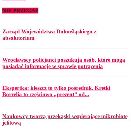
NIE PRZEGAP
Zarząd Województwa Dolnośląskiego z
absolutorium
Wrocławscy policjanci poszukują osób, które mogą
posiadać informacje w sprawie potrącenia
Ekspertka: kleszcz to tylko pośrednik. Krętki
Borrelia to częściowo „prezent” od...
Naukowcy tworzą przekąski wspierające mikrobiotę
jelitową