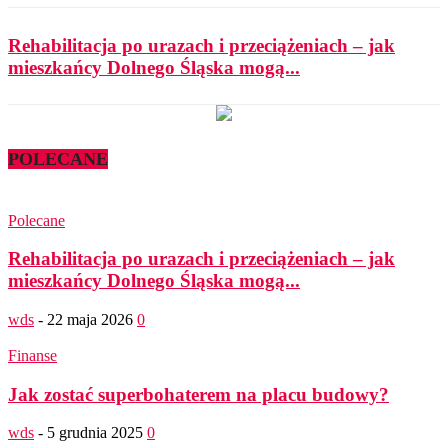
Rehabilitacja po urazach i przeciążeniach – jak
mieszkańcy Dolnego Śląska mogą...
POLECANE
Polecane
Rehabilitacja po urazach i przeciążeniach – jak
mieszkańcy Dolnego Śląska mogą...
wds
-
22 maja 2026
0
Finanse
Jak zostać superbohaterem na placu budowy?
wds
-
5 grudnia 2025
0