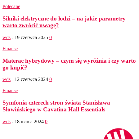
Polecane
Silniki elektryczne do łodzi – na jakie parametry
warto zwrócić uwagę?
wds
-
19 czerwca 2025
0
Finanse
Materac hybrydowy – czym się wyróżnia i czy warto
go kupić?
wds
-
12 czerwca 2024
0
Finanse
Symfonia czterech stron świata Stanisława
Słowińskiego w Cavatina Hall Essentials
wds
-
18 marca 2024
0