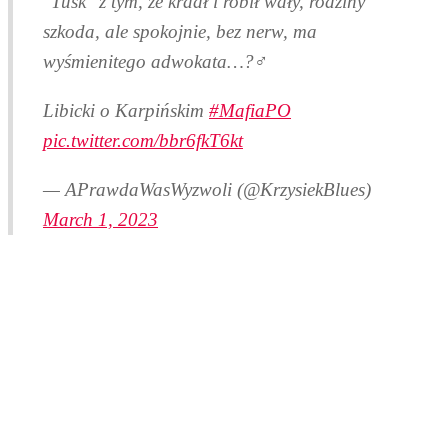
"Tusk" z tym, że kradł i robił wały, rodziny
szkoda, ale spokojnie, bez nerw, ma
wyśmienitego adwokata…?‍♂️
Libicki o Karpińskim
#MafiaPO
pic.twitter.com/bbr6fkT6kt
— APrawdaWasWyzwoli (@KrzysiekBlues)
March 1, 2023