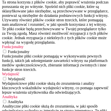
Ta strona korzysta z plików cookie, aby poprawić wrażenia podczas
poruszania się po witrynie. Spośród nich pliki cookie, które są
sklasyfikowane jako niezbędne, są przechowywane w przeglądarce,
ponieważ są niezbędne do działania podstawowych funkcji witryny.
Używamy również plików cookie stron trzecich, które pomagają
nam analizować i rozumieć, w jaki sposób korzystasz z tej witryny.
Te pliki cookie będą przechowywane w Twojej przeglądarce tylko
za Twoją zgodą. Masz również możliwość rezygnacji z tych plików
cookie. Jednak rezygnacja z niektórych z tych plików cookie może
wpłynąć na wygodę przeglądania.
Funkcjonalny
Funkcjonalny
Funkcjonalne pliki cookie pomagają w wykonywaniu pewnych
funkcji, takich jak udostępnianie zawartości witryny na platformach
mediów społecznościowych, zbieranie informacji zwrotnych i inne
funkcje stron trzecich.
Wydajność
Wydajność
Wydajnościowe pliki cookie służą do zrozumienia i analizy
kluczowych wskaźników wydajności witryny, co pomaga zapewnić
lepsze wrażenia użytkownika dla odwiedzających.
Analityka
Analityka
Analityczne pliki cookie służą do zrozumienia, w jaki sposób
odwiedzający wchodzą w interakcję ze stroną internetową. Te pliki