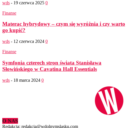
wds
-
19 czerwca 2025
0
Finanse
Materac hybrydowy – czym się wyróżnia i czy warto
go kupić?
wds
-
12 czerwca 2024
0
Finanse
Symfonia czterech stron świata Stanisława
Słowińskiego w Cavatina Hall Essentials
wds
-
18 marca 2024
0
O NAS
Redakcja: redakcja@wdolnymslasku.com