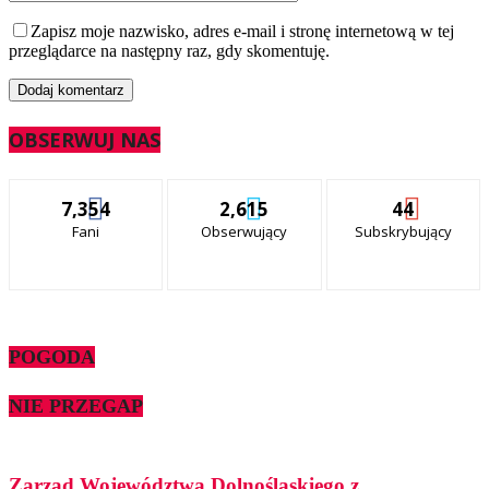
Zapisz moje nazwisko, adres e-mail i stronę internetową w tej
przeglądarce na następny raz, gdy skomentuję.
OBSERWUJ NAS
7,354
2,615
44
Fani
Obserwujący
Subskrybujący
POGODA
NIE PRZEGAP
Zarząd Województwa Dolnośląskiego z