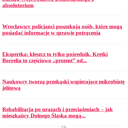
absolutorium
Wrocławscy policjanci poszukują osób, które mogą
posiadać informacje w sprawie potrącenia
Ekspertka: kleszcz to tylko pośrednik. Krętki
Borrelia to częściowo „prezent” od...
Naukowcy tworzą przekąski wspierające mikrobiotę
jelitową
Rehabilitacja po urazach i przeciążeniach – jak
mieszkańcy Dolnego Śląska mogą...