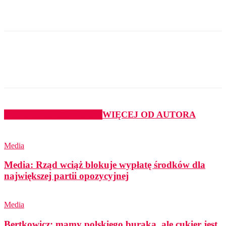
PODOBNE ARTYKUŁY
WIĘCEJ OD AUTORA
Media
Media: Rząd wciąż blokuje wypłatę środków dla
największej partii opozycyjnej
Media
Bertkowicz: mamy polskiego buraka, ale cukier jest