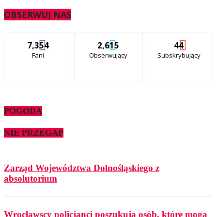
OBSERWUJ NAS
7,354
2,615
44
Fani
Obserwujący
Subskrybujący
POGODA
NIE PRZEGAP
Zarząd Województwa Dolnośląskiego z
absolutorium
Wrocławscy policjanci poszukują osób, które mogą