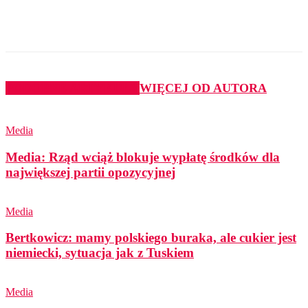
PODOBNE ARTYKUŁY
WIĘCEJ OD AUTORA
Media
Media: Rząd wciąż blokuje wypłatę środków dla
największej partii opozycyjnej
Media
Bertkowicz: mamy polskiego buraka, ale cukier jest
niemiecki, sytuacja jak z Tuskiem
Media