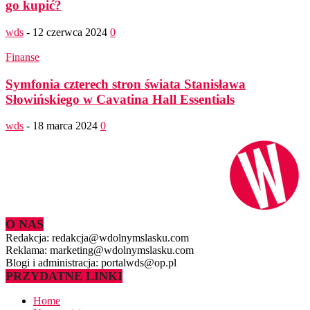
go kupić?
wds
-
12 czerwca 2024
0
Finanse
Symfonia czterech stron świata Stanisława
Słowińskiego w Cavatina Hall Essentials
wds
-
18 marca 2024
0
O NAS
Redakcja: redakcja@wdolnymslasku.com
Reklama: marketing@wdolnymslasku.com
Blogi i administracja: portalwds@op.pl
PRZYDATNE LINKI
Home