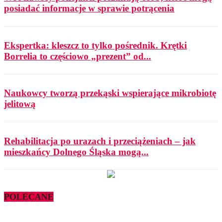
posiadać informacje w sprawie potrącenia
Ekspertka: kleszcz to tylko pośrednik. Krętki
Borrelia to częściowo „prezent” od...
Naukowcy tworzą przekąski wspierające mikrobiotę
jelitową
Rehabilitacja po urazach i przeciążeniach – jak
mieszkańcy Dolnego Śląska mogą...
POLECANE