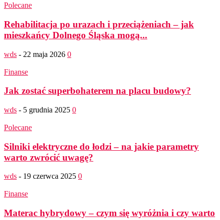
Polecane
Rehabilitacja po urazach i przeciążeniach – jak
mieszkańcy Dolnego Śląska mogą...
wds
-
22 maja 2026
0
Finanse
Jak zostać superbohaterem na placu budowy?
wds
-
5 grudnia 2025
0
Polecane
Silniki elektryczne do łodzi – na jakie parametry
warto zwrócić uwagę?
wds
-
19 czerwca 2025
0
Finanse
Materac hybrydowy – czym się wyróżnia i czy warto