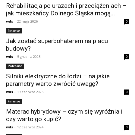
Rehabilitacja po urazach i przeciążeniach –
jak mieszkańcy Dolnego Śląska mogą...
wds
-
22 maja 2026
0
Finanse
Jak zostać superbohaterem na placu
budowy?
wds
-
5 grudnia 2025
0
Polecane
Silniki elektryczne do łodzi – na jakie
parametry warto zwrócić uwagę?
wds
-
19 czerwca 2025
0
Finanse
Materac hybrydowy – czym się wyróżnia i
czy warto go kupić?
wds
-
12 czerwca 2024
0