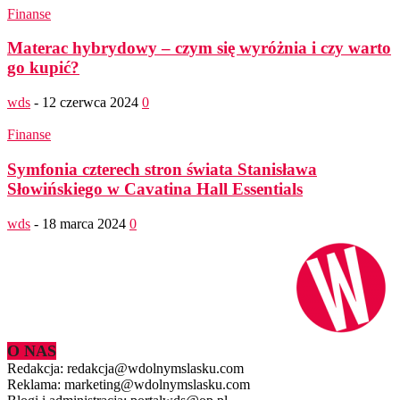
Finanse
Materac hybrydowy – czym się wyróżnia i czy warto
go kupić?
wds
-
12 czerwca 2024
0
Finanse
Symfonia czterech stron świata Stanisława
Słowińskiego w Cavatina Hall Essentials
wds
-
18 marca 2024
0
O NAS
Redakcja: redakcja@wdolnymslasku.com
Reklama: marketing@wdolnymslasku.com