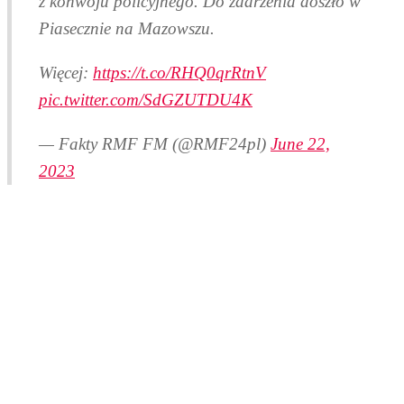
z konwoju policyjnego. Do zdarzenia doszło w
Piasecznie na Mazowszu.
Więcej:
https://t.co/RHQ0qrRtnV
pic.twitter.com/SdGZUTDU4K
— Fakty RMF FM (@RMF24pl)
June 22,
2023