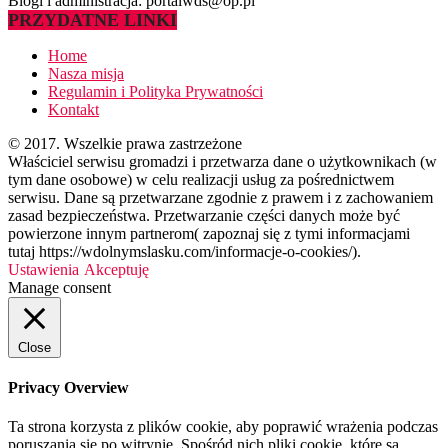
Blogi i administracja: portalwds@op.pl
PRZYDATNE LINKI
Home
Nasza misja
Regulamin i Polityka Prywatności
Kontakt
© 2017. Wszelkie prawa zastrzeżone
Właściciel serwisu gromadzi i przetwarza dane o użytkownikach (w
tym dane osobowe) w celu realizacji usług za pośrednictwem
serwisu. Dane są przetwarzane zgodnie z prawem i z zachowaniem
zasad bezpieczeństwa. Przetwarzanie części danych może być
powierzone innym partnerom( zapoznaj się z tymi informacjami
tutaj https://wdolnymslasku.com/informacje-o-cookies/).
Ustawienia
Akceptuję
Manage consent
Close
Privacy Overview
Ta strona korzysta z plików cookie, aby poprawić wrażenia podczas
poruszania się po witrynie. Spośród nich pliki cookie, które są