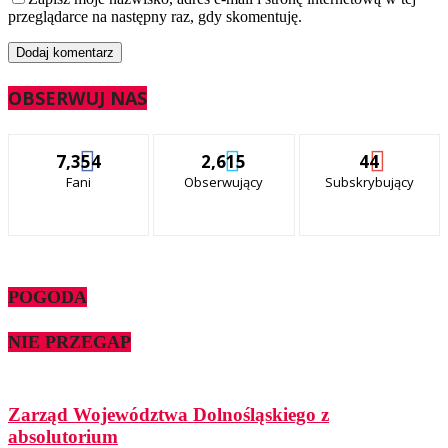
przeglądarce na następny raz, gdy skomentuję.
OBSERWUJ NAS
7,354
2,615
44
Fani
Obserwujący
Subskrybujący
POGODA
NIE PRZEGAP
Zarząd Województwa Dolnośląskiego z
absolutorium