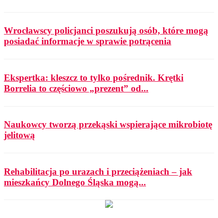
Wrocławscy policjanci poszukują osób, które mogą
posiadać informacje w sprawie potrącenia
Ekspertka: kleszcz to tylko pośrednik. Krętki
Borrelia to częściowo „prezent” od...
Naukowcy tworzą przekąski wspierające mikrobiotę
jelitową
Rehabilitacja po urazach i przeciążeniach – jak
mieszkańcy Dolnego Śląska mogą...