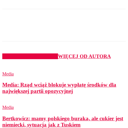
PODOBNE ARTYKUŁY
WIĘCEJ OD AUTORA
Media
Media: Rząd wciąż blokuje wypłatę środków dla
największej partii opozycyjnej
Media
Bertkowicz: mamy polskiego buraka, ale cukier jest
niemiecki, sytuacja jak z Tuskiem