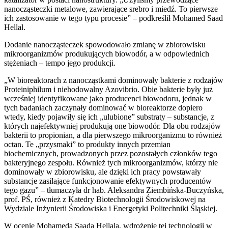
nanocząsteczki metalowe, zawierające srebro i miedź. To pierwsze
ich zastosowanie w tego typu procesie” – podkreślił Mohamed Saad
Hellal.
Dodanie nanocząsteczek spowodowało zmianę w zbiorowisku
mikroorganizmów produkujących biowodór, a w odpowiednich
stężeniach – tempo jego produkcji.
„W bioreaktorach z nanocząstkami dominowały bakterie z rodzajów
Proteiniphilum i niehodowalny Azovibrio. Obie bakterie były już
wcześniej identyfikowane jako producenci biowodoru, jednak w
tych badaniach zaczynały dominować w bioreaktorze dopiero
wtedy, kiedy pojawiły się ich „ulubione” substraty – substancje, z
których najefektywniej produkują one biowodór. Dla obu rodzajów
bakterii to propionian, a dla pierwszego mikroorganizmu to również
octan. Te „przysmaki” to produkty innych przemian
biochemicznych, prowadzonych przez pozostałych członków tego
bakteryjnego zespołu. Również tych mikroorganizmów, którzy nie
dominowały w zbiorowisku, ale dzięki ich pracy powstawały
substancje zasilające funkcjonowanie efektywnych producentów
tego gazu” – tłumaczyła dr hab. Aleksandra Ziembińska-Buczyńska,
prof. PŚ, również z Katedry Biotechnologii Środowiskowej na
Wydziale Inżynierii Środowiska i Energetyki Politechniki Śląskiej.
W ocenie Mohameda Saada Hellala, wdrożenie tej technologii w