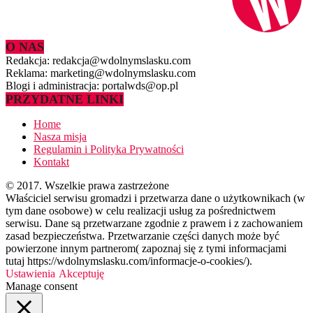
O NAS
Redakcja: redakcja@wdolnymslasku.com
Reklama: marketing@wdolnymslasku.com
Blogi i administracja: portalwds@op.pl
PRZYDATNE LINKI
Home
Nasza misja
Regulamin i Polityka Prywatności
Kontakt
© 2017. Wszelkie prawa zastrzeżone
Właściciel serwisu gromadzi i przetwarza dane o użytkownikach (w
tym dane osobowe) w celu realizacji usług za pośrednictwem
serwisu. Dane są przetwarzane zgodnie z prawem i z zachowaniem
zasad bezpieczeństwa. Przetwarzanie części danych może być
powierzone innym partnerom( zapoznaj się z tymi informacjami
tutaj https://wdolnymslasku.com/informacje-o-cookies/).
Ustawienia
Akceptuję
Manage consent