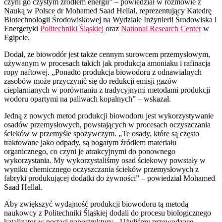
czyni go czystym źródłem energii” – powiedział w rozmowie z
Nauką w Polsce dr Mohamed Saad Hellal, reprezentujący Katedrę
Biotechnologii Środowiskowej na Wydziale Inżynierii Środowiska i
Energetyki
Politechniki Śląskiej
oraz
National Research Center
w
Egipcie.
Dodał, że biowodór jest także cennym surowcem przemysłowym,
używanym w procesach takich jak produkcja amoniaku i rafinacja
ropy naftowej. „Ponadto produkcja biowodoru z odnawialnych
zasobów może przyczynić się do redukcji emisji gazów
cieplarnianych w porównaniu z tradycyjnymi metodami produkcji
wodoru opartymi na paliwach kopalnych” – wskazał.
Jedną z nowych metod produkcji biowodoru jest wykorzystywanie
osadów przemysłowych, powstających w procesach oczyszczania
ścieków w przemyśle spożywczym. „Te osady, które są często
traktowane jako odpady, są bogatym źródłem materiału
organicznego, co czyni je atrakcyjnymi do ponownego
wykorzystania. My wykorzystaliśmy osad ściekowy powstały w
wyniku chemicznego oczyszczania ścieków przemysłowych z
fabryki produkującej dodatki do żywności” – powiedział Mohamed
Saad Hellal.
Aby zwiększyć wydajność produkcji biowodoru tą metodą
naukowcy z Politechniki Śląskiej dodali do procesu biologicznego
katalizator w postaci nanostruktury. „Użyliśmy przewodzące