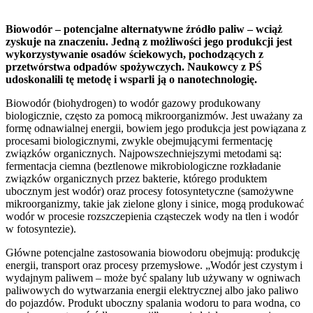
Biowodór – potencjalne alternatywne źródło paliw – wciąż
zyskuje na znaczeniu. Jedną z możliwości jego produkcji jest
wykorzystywanie osadów ściekowych, pochodzących z
przetwórstwa odpadów spożywczych. Naukowcy z PŚ
udoskonalili tę metodę i wsparli ją o nanotechnologię.
Biowodór (biohydrogen) to wodór gazowy produkowany
biologicznie, często za pomocą mikroorganizmów. Jest uważany za
formę odnawialnej energii, bowiem jego produkcja jest powiązana z
procesami biologicznymi, zwykle obejmującymi fermentację
związków organicznych. Najpowszechniejszymi metodami są:
fermentacja ciemna (beztlenowe mikrobiologiczne rozkładanie
związków organicznych przez bakterie, którego produktem
ubocznym jest wodór) oraz procesy fotosyntetyczne (samożywne
mikroorganizmy, takie jak zielone glony i sinice, mogą produkować
wodór w procesie rozszczepienia cząsteczek wody na tlen i wodór
w fotosyntezie).
Główne potencjalne zastosowania biowodoru obejmują: produkcję
energii, transport oraz procesy przemysłowe. „Wodór jest czystym i
wydajnym paliwem – może być spalany lub używany w ogniwach
paliwowych do wytwarzania energii elektrycznej albo jako paliwo
do pojazdów. Produkt uboczny spalania wodoru to para wodna, co