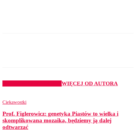
PODOBNE ARTYKUŁY
WIĘCEJ OD AUTORA
Ciekawostki
Prof. Figlerowicz: genetyka Piastów to wielka i
skomplikowana mozaika, będziemy ją dalej
odtwarzać