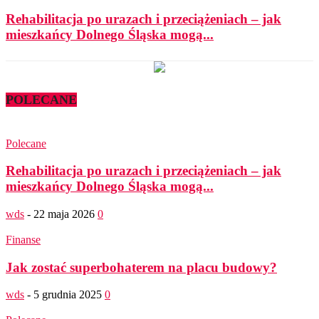
Rehabilitacja po urazach i przeciążeniach – jak
mieszkańcy Dolnego Śląska mogą...
POLECANE
Polecane
Rehabilitacja po urazach i przeciążeniach – jak
mieszkańcy Dolnego Śląska mogą...
wds
-
22 maja 2026
0
Finanse
Jak zostać superbohaterem na placu budowy?
wds
-
5 grudnia 2025
0