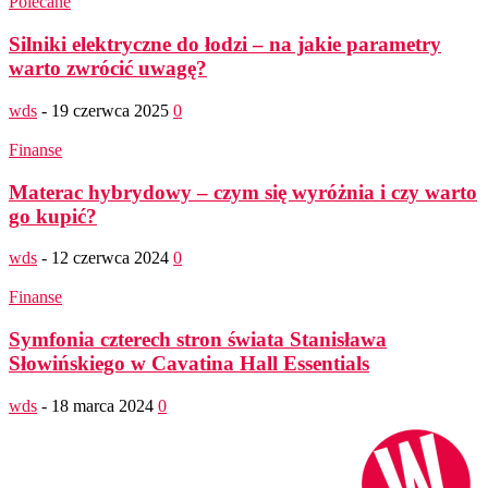
Polecane
Silniki elektryczne do łodzi – na jakie parametry
warto zwrócić uwagę?
wds
-
19 czerwca 2025
0
Finanse
Materac hybrydowy – czym się wyróżnia i czy warto
go kupić?
wds
-
12 czerwca 2024
0
Finanse
Symfonia czterech stron świata Stanisława
Słowińskiego w Cavatina Hall Essentials
wds
-
18 marca 2024
0