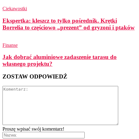
Ciekawostki
Ekspertka: kleszcz to tylko pośrednik. Krętki
Borrelia to częściowo „prezent” od gryzoni i ptaków
Finanse
Jak dobrać aluminiowe zadaszenie tarasu do
własnego projektu?
ZOSTAW ODPOWIEDŹ
Proszę wpisać swój komentarz!