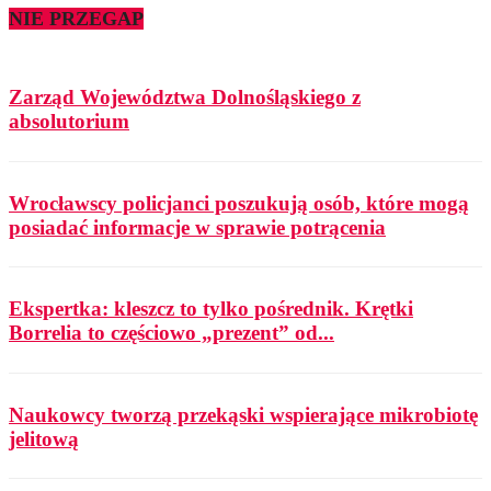
NIE PRZEGAP
Zarząd Województwa Dolnośląskiego z
absolutorium
Wrocławscy policjanci poszukują osób, które mogą
posiadać informacje w sprawie potrącenia
Ekspertka: kleszcz to tylko pośrednik. Krętki
Borrelia to częściowo „prezent” od...
Naukowcy tworzą przekąski wspierające mikrobiotę
jelitową