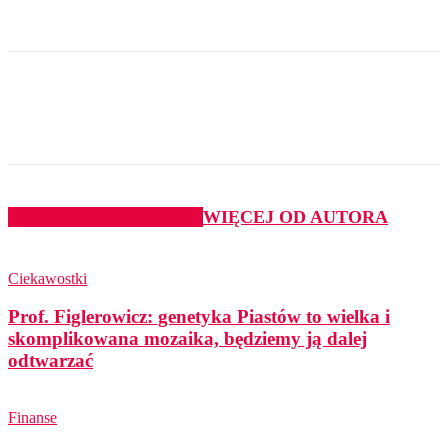
PODOBNE ARTYKUŁY
WIĘCEJ OD AUTORA
Ciekawostki
Prof. Figlerowicz: genetyka Piastów to wielka i
skomplikowana mozaika, będziemy ją dalej
odtwarzać
Finanse