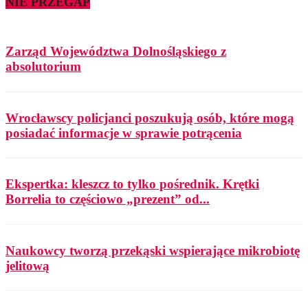
NIE PRZEGAP
Zarząd Województwa Dolnośląskiego z
absolutorium
Wrocławscy policjanci poszukują osób, które mogą
posiadać informacje w sprawie potrącenia
Ekspertka: kleszcz to tylko pośrednik. Krętki
Borrelia to częściowo „prezent” od...
Naukowcy tworzą przekąski wspierające mikrobiotę
jelitową