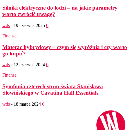
Silniki elektryczne do łodzi – na jakie parametry
warto zwrócić uwagę?
wds
-
19 czerwca 2025
0
Finanse
Materac hybrydowy – czym się wyróżnia i czy warto
go kupić?
wds
-
12 czerwca 2024
0
Finanse
Symfonia czterech stron świata Stanisława
Słowińskiego w Cavatina Hall Essentials
wds
-
18 marca 2024
0