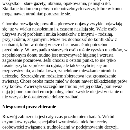
wszystko – stare gazety, ubrania, opakowania, pamiątki itd.
Skutkuje to domem pełnym niepotrzebnych rzeczy, które w końcu
mogą nawet utrudniać poruszanie się.
Choroba rozwija się powoli – pierwsze objawy zwykle pojawiają
się już w wieku nastoletnim i z czasem nasilają się. Wiele osób
ukrywa swój problem i unika kontaktów z innymi – rodziną,
przyjaciółmi, znajomymi. Może też dochodzić do konfliktów z
osobami, które w dobrej wierze chcą usunąć niepotrzebne
przedmioty. W przypadku starszych osób rośnie ryzyko upadków, w
zapełnionym domu trudno jest utrzymywać higienę i wzrasta
zagrożenie pożarowe. Jeśli chodzi o ostatni punkt, to nie tylko
rośnie ryzyko zaprószenia ognia, ale także szybciej się on
rozprzestrzenia, a dodatkowo, zapełnione mieszkanie utrudnia
ucieczkę. Szczególnym rodzajem zbieractwa jest gromadzenie
zwierząt. Chora osoba może mieć w domu nawet kilkadziesiąt psów
czy kotów. Zwierzęta szczególnie trudno jest jej oddać, ponieważ
dają jej one komfort emocjonalny, choć zwykle nie jest w stanie o
nie wszystkie dostatecznie dobrze zadbać.
Niesprawni przez zbieranie
Rozwój zaburzenia jest cały czas przedmiotem badań. Wśród
czynników ryzyka, specjaliści wymieniają niektóre cechy
osobowości związane z trudnościami w podejmowaniu decyzji,