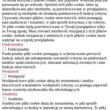
Ta strona korzysta z plików cookie, aby poprawić wrażenia podczas
poruszania się po witrynie. Spośród nich pliki cookie, które są
sklasyfikowane jako niezbędne, są przechowywane w przeglądarce,
ponieważ są niezbędne do działania podstawowych funkcji witryny.
Używamy również plików cookie stron trzecich, które pomagają
nam analizować i rozumieć, w jaki sposób korzystasz z tej witryny.
Te pliki cookie będą przechowywane w Twojej przeglądarce tylko
za Twoją zgodą. Masz również możliwość rezygnacji z tych plików
cookie. Jednak rezygnacja z niektórych z tych plików cookie może
wpłynąć na wygodę przeglądania.
Funkcjonalny
Funkcjonalny
Funkcjonalne pliki cookie pomagają w wykonywaniu pewnych
funkcji, takich jak udostępnianie zawartości witryny na platformach
mediów społecznościowych, zbieranie informacji zwrotnych i inne
funkcje stron trzecich.
Wydajność
Wydajność
Wydajnościowe pliki cookie służą do zrozumienia i analizy
kluczowych wskaźników wydajności witryny, co pomaga zapewnić
lepsze wrażenia użytkownika dla odwiedzających.
Analityka
Analityka
Analityczne pliki cookie służą do zrozumienia, w jaki sposób
odwiedzający wchodzą w interakcję ze stroną internetową. Te pliki