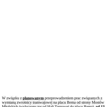
W związku z
planowanym
przeprowadzeniem prac związanych z
wymianą zwrotnicy tramwajowej na placu Bema od strony Mostów
Młyńskich (wyłączony tor od Hali Targowej do placu Bema),
od 13