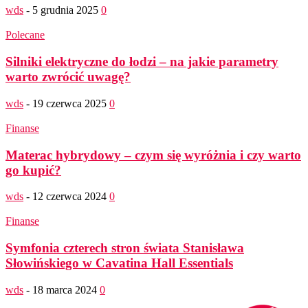
wds
-
5 grudnia 2025
0
Polecane
Silniki elektryczne do łodzi – na jakie parametry
warto zwrócić uwagę?
wds
-
19 czerwca 2025
0
Finanse
Materac hybrydowy – czym się wyróżnia i czy warto
go kupić?
wds
-
12 czerwca 2024
0
Finanse
Symfonia czterech stron świata Stanisława
Słowińskiego w Cavatina Hall Essentials
wds
-
18 marca 2024
0