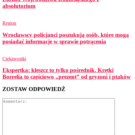
absolutorium
Region
Wrocławscy policjanci poszukują osób, które mogą
posiadać informacje w sprawie potrącenia
Ciekawostki
Ekspertka: kleszcz to tylko pośrednik. Krętki
Borrelia to częściowo „prezent” od gryzoni i ptaków
ZOSTAW ODPOWIEDŹ