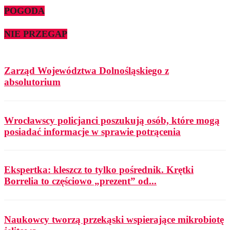
POGODA
NIE PRZEGAP
Zarząd Województwa Dolnośląskiego z
absolutorium
Wrocławscy policjanci poszukują osób, które mogą
posiadać informacje w sprawie potrącenia
Ekspertka: kleszcz to tylko pośrednik. Krętki
Borrelia to częściowo „prezent” od...
Naukowcy tworzą przekąski wspierające mikrobiotę