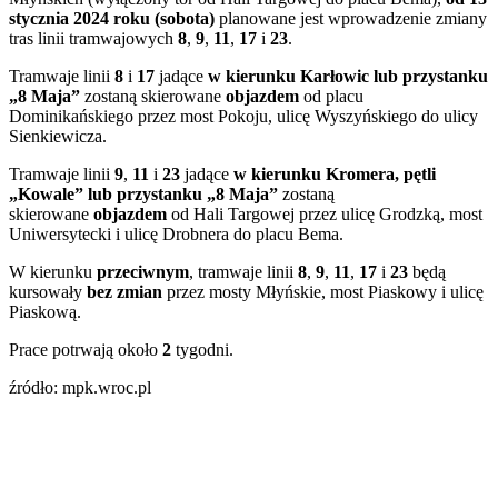
stycznia 2024 roku (sobota)
planowane jest wprowadzenie zmiany
tras linii tramwajowych
8
,
9
,
11
,
17
i
23
.
Tramwaje linii
8
i
17
jadące
w kierunku Karłowic lub przystanku
„8 Maja”
zostaną skierowane
objazdem
od placu
Dominikańskiego przez most Pokoju, ulicę Wyszyńskiego do ulicy
Sienkiewicza.
Tramwaje linii
9
,
11
i
23
jadące
w kierunku Kromera, pętli
„Kowale” lub przystanku „8 Maja”
zostaną
skierowane
objazdem
od Hali Targowej
przez ulicę Grodzką, most
Uniwersytecki i ulicę Drobnera do placu Bema.
W kierunku
przeciwnym
, tramwaje linii
8
,
9
,
11
,
17
i
23
będą
kursowały
bez zmian
przez mosty Młyńskie, most Piaskowy i ulicę
Piaskową.
Prace potrwają około
2
tygodni.
źródło: mpk.wroc.pl