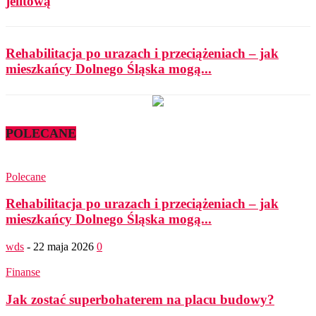
jelitową
Rehabilitacja po urazach i przeciążeniach – jak
mieszkańcy Dolnego Śląska mogą...
POLECANE
Polecane
Rehabilitacja po urazach i przeciążeniach – jak
mieszkańcy Dolnego Śląska mogą...
wds
-
22 maja 2026
0
Finanse
Jak zostać superbohaterem na placu budowy?