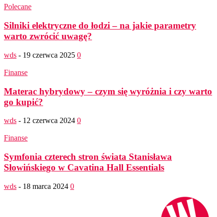
Polecane
Silniki elektryczne do łodzi – na jakie parametry
warto zwrócić uwagę?
wds
-
19 czerwca 2025
0
Finanse
Materac hybrydowy – czym się wyróżnia i czy warto
go kupić?
wds
-
12 czerwca 2024
0
Finanse
Symfonia czterech stron świata Stanisława
Słowińskiego w Cavatina Hall Essentials
wds
-
18 marca 2024
0