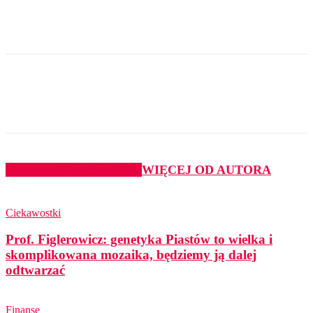
PODOBNE ARTYKUŁY
WIĘCEJ OD AUTORA
Ciekawostki
Prof. Figlerowicz: genetyka Piastów to wielka i
skomplikowana mozaika, będziemy ją dalej
odtwarzać
Finanse