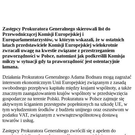
Zastępcy Prokuratora Generalnego skierowali list do
Przewodniczącej Komisji Europejskiej i
Europarlamentarzystów, w którym wskazali, że w ostatnich
latach przedstawiciele Komisji Europejskiej wielokrotnie
zwracali uwagę na kwestie związane z przestrzeganiem
praworządności w Polsce, natomiast jak podkreślili Komisja
milczy w sytuacji gdy ta praworządność jest ostentacyjnie
łamana.
Działania Prokuratora Generalnego Adama Bodnara mogą zagrażać
interesom ekonomicznym Unii Europejskiej związanym z zasadą
swobodnego przepływu kapitału między krajami wspólnoty, a także
znacznym zaangażowaniem krajów wspólnoty w przedsięwzięcia
gospodarcze na terenie Polski. Prokuratura w Polsce zajmuje się
aktywnym ściganiem przestępstw popełnionych na szkodę UE, w
tym wyłudzeniom środków z budżetu unijnego oraz oszustwom w
podatku VAT, związanym z wewnątrzwspólnotową dostawą
towarów i usług.
Zastępcy Prokuratora Generalnego zwrócili się z apelem do