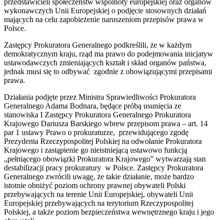
przedstawicieli społeczeństw wspólnoty europejskiej oraz organów
wykonawczych Unii Europejskiej o podjęcie stosownych działań
mających na celu zapobieżenie naruszeniom przepisów prawa w
Polsce.
Zastępcy Prokuratora Generalnego podkreślili, że w każdym
demokratycznym kraju, rząd ma prawo do podejmowania inicjatyw
ustawodawczych zmieniających kształt i skład organów państwa,
jednak musi się to odbywać zgodnie z obowiązującymi przepisami
prawa.
Działania podjęte przez Ministra Sprawiedliwości Prokuratora
Generalnego Adama Bodnara, będące próbą usunięcia ze
stanowiska I Zastępcy Prokuratora Generalnego Prokuratora
Krajowego Dariusza Barskiego wbrew przepisom prawa – art. 14
par 1 ustawy Prawo o prokuraturze, przewidującego zgodę
Prezydenta Rzeczypospolitej Polskiej na odwołanie Prokuratora
Krajowego i zastąpienie go nieistniejącą ustawowo funkcją
„pełniącego obowiązki Prokuratora Krajowego” wytwarzają stan
destabilizacji pracy prokuratury w Polsce. Zastępcy Prokuratora
Generalnego zwrócili uwagę, że takie działanie, może bardzo
istotnie obniżyć poziom ochrony prawnej obywateli Polski
przebywających na terenie Unii Europejskiej, obywateli Unii
Europejskiej przebywających na terytorium Rzeczypospolitej
Polskiej, a także poziom bezpieczeństwa wewnętrznego kraju i jego