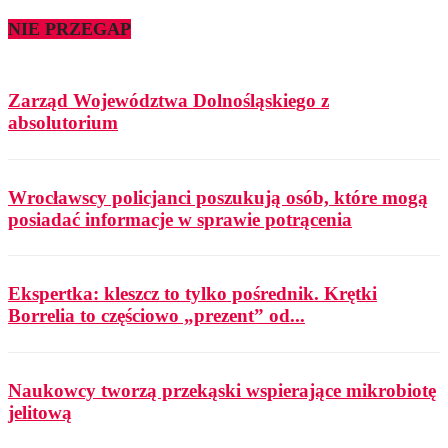
NIE PRZEGAP
Zarząd Województwa Dolnośląskiego z
absolutorium
Wrocławscy policjanci poszukują osób, które mogą
posiadać informacje w sprawie potrącenia
Ekspertka: kleszcz to tylko pośrednik. Krętki
Borrelia to częściowo „prezent” od...
Naukowcy tworzą przekąski wspierające mikrobiotę
jelitową