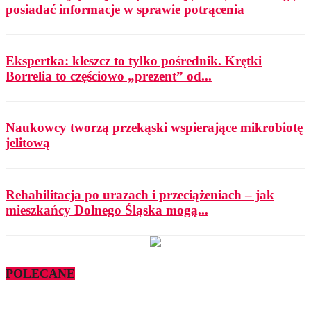
posiadać informacje w sprawie potrącenia
Ekspertka: kleszcz to tylko pośrednik. Krętki
Borrelia to częściowo „prezent” od...
Naukowcy tworzą przekąski wspierające mikrobiotę
jelitową
Rehabilitacja po urazach i przeciążeniach – jak
mieszkańcy Dolnego Śląska mogą...
POLECANE