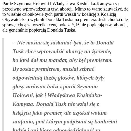
Partie Szymona Hołowni i Władysława Kosiniaka-Kamysza są
przeciwne wprowadzeniu tzw. aborcji. Mimo to warto zauważyć, że
to właśnie członkowie tych partii weszli w koalicję z Koalicją
Obywatelską i wybrali Donalda Tuska na premiera. Jeśli chodzi o tę
sprawę, chcą za wszelką cenę pokazać, iż nie popierają tzw. aborcji,
ale generalnie popierają Donalda Tuska.
–
Nie można się zasłaniać tym, że to Donald
Tusk chce wprowadzić aborcję na życzenie,
bo ktoś dał mu mandat, aby był premierem.
By zostać premierem, musiał zebrać
odpowiednią liczbę głosów, których były
głosy zarówno ludzi z partii Szymona
Hołowni, jak i Władysława Kosiniaka-
Kamysza. Donald Tusk nie wziął się z
księżyca jako premier, ale uzyskał wotum
zaufania, pod którym podpisani są konkretni
ludzie i oni biorą odpowiedzialność za