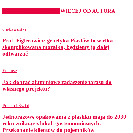
PODOBNE ARTYKUŁY
WIĘCEJ OD AUTORA
Ciekawostki
Prof. Figlerowicz: genetyka Piastów to wielka i
skomplikowana mozaika, będziemy ją dalej
odtwarzać
Finanse
Jak dobrać aluminiowe zadaszenie tarasu do
własnego projektu?
Polska i Świat
Jednorazowe opakowania z plastiku mają do 2030
roku zniknąć z lokali gastronomicznych.
Przekonanie klientów do pojemników