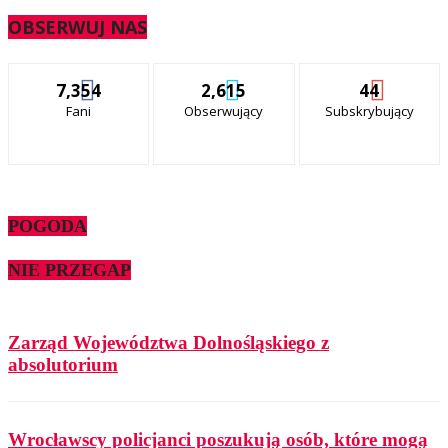
OBSERWUJ NAS
7,354
2,615
44
Fani
Obserwujący
Subskrybujący
POGODA
NIE PRZEGAP
Zarząd Województwa Dolnośląskiego z
absolutorium
Wrocławscy policjanci poszukują osób, które mogą