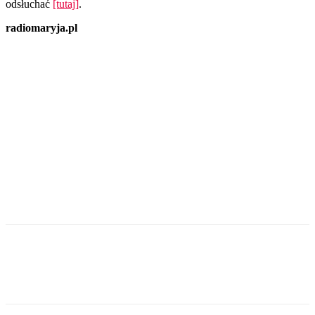
odsłuchać
[tutaj]
.
radiomaryja.pl