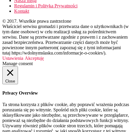
Nasza misja
Regulamin i Polityka Prywatności
Kontakt
© 2017. Wszelkie prawa zastrzeżone
Właściciel serwisu gromadzi i przetwarza dane o użytkownikach (w
tym dane osobowe) w celu realizacji usług za pośrednictwem
serwisu. Dane są przetwarzane zgodnie z prawem i z zachowaniem
zasad bezpieczeństwa. Przetwarzanie części danych może być
powierzone innym partnerom( zapoznaj się z tymi informacjami
tutaj https://wdolnymslasku.com/informacje-o-cookies/).
Ustawienia
Akceptuję
Manage consent
Close
Privacy Overview
Ta strona korzysta z plików cookie, aby poprawić wrażenia podczas
poruszania się po witrynie. Spośród nich pliki cookie, które są
sklasyfikowane jako niezbędne, są przechowywane w przeglądarce,
ponieważ są niezbędne do działania podstawowych funkcji witryny.
Używamy również plików cookie stron trzecich, które pomagają
nam analizować i rozumieć, w jaki sposób korzystasz z tej witryny.