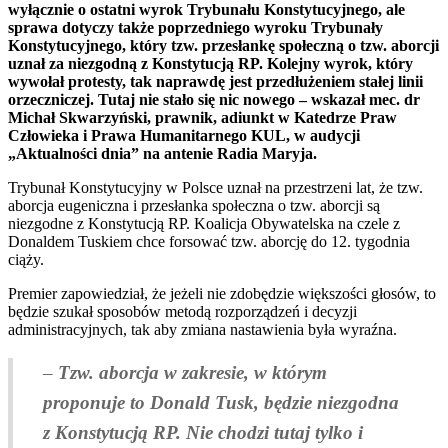
wyłącznie o ostatni wyrok Trybunału Konstytucyjnego, ale
sprawa dotyczy także poprzedniego wyroku Trybunały
Konstytucyjnego, który tzw. przesłankę społeczną o tzw. aborcji
uznał za niezgodną z Konstytucją RP. Kolejny wyrok, który
wywołał protesty, tak naprawdę jest przedłużeniem stałej linii
orzeczniczej. Tutaj nie stało się nic nowego – wskazał
mec. dr
Michał Skwarzyński, prawnik, adiunkt w Katedrze Praw
Człowieka i Prawa Humanitarnego KUL
, w audycji
„Aktualności dnia” na antenie Radia Maryja.
Trybunał Konstytucyjny w Polsce uznał na przestrzeni lat, że tzw.
aborcja eugeniczna i przesłanka społeczna o tzw. aborcji są
niezgodne z Konstytucją RP. Koalicja Obywatelska na czele z
Donaldem Tuskiem chce forsować tzw. aborcję do 12. tygodnia
ciąży.
Premier zapowiedział, że jeżeli nie zdobędzie większości głosów, to
będzie szukał sposobów metodą rozporządzeń i decyzji
administracyjnych, tak aby zmiana nastawienia była wyraźna.
–
Tzw. aborcja w zakresie, w którym
proponuje to Donald Tusk, będzie niezgodna
z Konstytucją RP. Nie chodzi tutaj tylko i