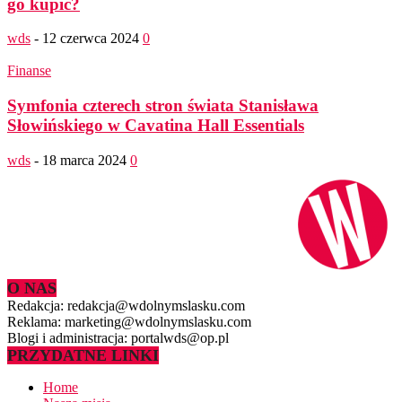
go kupić?
wds
-
12 czerwca 2024
0
Finanse
Symfonia czterech stron świata Stanisława
Słowińskiego w Cavatina Hall Essentials
wds
-
18 marca 2024
0
O NAS
Redakcja: redakcja@wdolnymslasku.com
Reklama: marketing@wdolnymslasku.com
Blogi i administracja: portalwds@op.pl
PRZYDATNE LINKI
Home