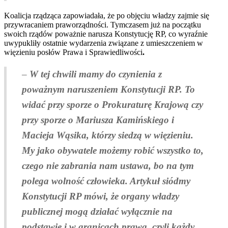
Koalicja rządząca zapowiadała, że po objęciu władzy zajmie się
przywracaniem praworządności. Tymczasem już na początku
swoich rządów poważnie narusza Konstytucję RP, co wyraźnie
uwypukliły ostatnie wydarzenia związane z umieszczeniem w
więzieniu posłów Prawa i Sprawiedliwości
.
–
W tej chwili mamy do czynienia z
poważnym naruszeniem Konstytucji RP. To
widać przy sporze o Prokuraturę Krajową czy
przy sporze o Mariusza Kamińskiego i
Macieja Wąsika, którzy siedzą w więzieniu.
My jako obywatele możemy robić wszystko to,
czego nie zabrania nam ustawa, bo na tym
polega wolność człowieka. Artykuł siódmy
Konstytucji RP mówi, że organy władzy
publicznej mogą działać wyłącznie na
podstawie i w granicach prawa, czyli każdy