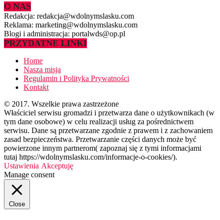
O NAS
Redakcja: redakcja@wdolnymslasku.com
Reklama: marketing@wdolnymslasku.com
Blogi i administracja: portalwds@op.pl
PRZYDATNE LINKI
Home
Nasza misja
Regulamin i Polityka Prywatności
Kontakt
© 2017. Wszelkie prawa zastrzeżone
Właściciel serwisu gromadzi i przetwarza dane o użytkownikach (w
tym dane osobowe) w celu realizacji usług za pośrednictwem
serwisu. Dane są przetwarzane zgodnie z prawem i z zachowaniem
zasad bezpieczeństwa. Przetwarzanie części danych może być
powierzone innym partnerom( zapoznaj się z tymi informacjami
tutaj https://wdolnymslasku.com/informacje-o-cookies/).
Ustawienia
Akceptuję
Manage consent
Close