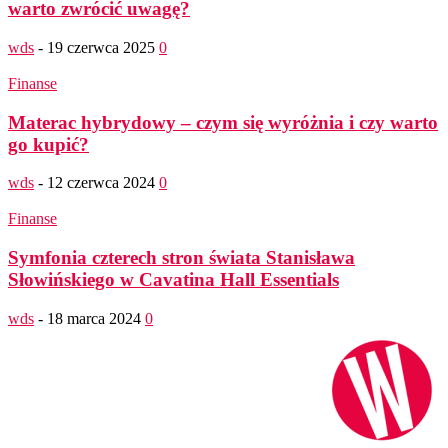
warto zwrócić uwagę?
wds
-
19 czerwca 2025
0
Finanse
Materac hybrydowy – czym się wyróżnia i czy warto
go kupić?
wds
-
12 czerwca 2024
0
Finanse
Symfonia czterech stron świata Stanisława
Słowińskiego w Cavatina Hall Essentials
wds
-
18 marca 2024
0