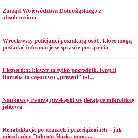
Zarząd Województwa Dolnośląskiego z
absolutorium
Wrocławscy policjanci poszukują osób, które mogą
posiadać informacje w sprawie potrącenia
Ekspertka: kleszcz to tylko pośrednik. Krętki
Borrelia to częściowo „prezent” od...
Naukowcy tworzą przekąski wspierające mikrobiotę
jelitową
Rehabilitacja po urazach i przeciążeniach – jak
mieszkańcy Dolnego Śląska mogą...