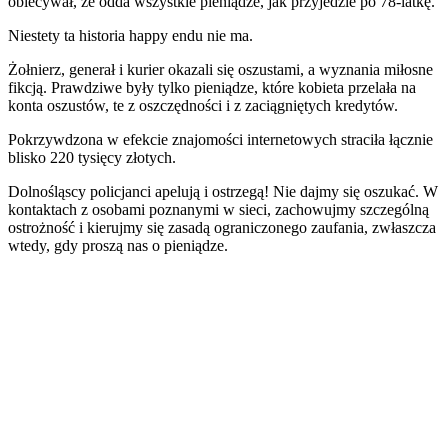
obiecywał, że odda wszystkie pieniądze, jak przyjedzie po 78-latkę.
Niestety ta historia happy endu nie ma.
Żołnierz, generał i kurier okazali się oszustami, a wyznania miłosne
fikcją. Prawdziwe były tylko pieniądze, które kobieta przelała na
konta oszustów, te z oszczędności i z zaciągniętych kredytów.
Pokrzywdzona w efekcie znajomości internetowych straciła łącznie
blisko 220 tysięcy złotych.
Dolnośląscy policjanci apelują i ostrzegą! Nie dajmy się oszukać. W
kontaktach z osobami poznanymi w sieci, zachowujmy szczególną
ostrożność i kierujmy się zasadą ograniczonego zaufania, zwłaszcza
wtedy, gdy proszą nas o pieniądze.