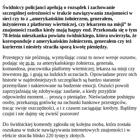
Świdniccy policjanci apelują o rozsądek i zachowanie
szczególnej ostrożności w trakcie nawiązywania znajomości w
sieci czy to z „amerykańskim żołnierzem, generałem,
inżynierem z platformy wiertniczej, czy lekarzem na misji” te
znajomości rzadko kiedy mają happy end. Przekonała się o tym
78-letnia mieszkanka powiatu świdnickiego, która uwierzyła, że
koresponduje z amerykańskim żołnierzem, generałem czy też
kurierem i niestety straciła sporą kwotę pieniędzy.
Przestępcy nie próżnują, wymyślając coraz to nowe wersje oszustw,
podając się
m.in.
za amerykańskiego żołnierza, generała,
komandosa, pracownika platformy wiertniczej, lekarza na misji czy
inwestora
itp.
i grają na ludzkich uczuciach. Opowiadane przez nich
historie w najdrobniejszych szczegółach są bardzo starannie
przemyślane i nakierowane na budzenie emocji. Oszuści powoli
zaprzyjaźniają się zdobywając zaufanie, a kiedy przyjdzie
odpowiedni moment… proszą o pieniądze. Nieświadome podstępu
osoby, przekazują gotówkę na rachunki bankowe przestępców,
tracąc swoje oszczędności, a i z czasem zaciągając kredyty. Bądźmy
czujni i nie dajmy się zwieść pozorom!
Do świdnickiej komendy zgłosiła się kolejna osoba, która została
oszukana w trakcie nawiązywania internetowych znajomości i w
efekcie straciła blisko 220 tysięcy złotych.