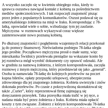
A wszystko zaczęło się w kwietniu ubiegłego roku, kiedy to
sprawca oszustwa nawiązał kontakt z kobietą za pośrednictwem
mediów społecznościowych. I tak rozpoczęli znajomość pisząc
przez jeden z popularnych komunikatorów. Oszust podawał się za
amerykańskiego żołnierza na misji w Iraku. Korespondując z 78-
latką, opowiadał wiele o sobie, wzbudzając tym jej zaufanie.
Mężczyzna w rozmowach wykazywał coraz większe
zainteresowanie nowo poznaną kobietą.
Po dłuższej znajomości i pogłębieniu wzajemnych relacji przekonał
ją do pomocy finansowej. Nieświadoma podstępu 78-latka uległa
jego prośbie. Początkowo mężczyzna prosił o małe sumy, więc
mieszkanka Świdnicy przelewała pieniądze na wskazane konto by
jej rozmówca mógł wyrobić dokumenty czy oprawić odznaki. Ale
w grudniu za namową żołnierza, z którym korespondowała, zaczęła
rozmowę z innym mężczyzną, który przedstawiał się jako „generał”.
Osoba ta namawiała 78-latkę do kolejnych przelewów na poczet
kupna biletów, opłaty przepustki urlopowej, ubezpieczenia
zdrowotnego dla jej znajomego żołnierza. Kobieta uwierzyła i znów
dokonała przelewów. Po czasie z pokrzywdzoną skontaktował się
także „Curier”, który reprezentował firmę zajmującą się
doręczaniem przesyłek. Taka przesyłka miała trafić w jej ręce, a
nadana miała być przez żołnierza z Iraku. Kobieta miała opłacić
koszty z tym związane. Żołnierz z którym korespondowała 78-latka