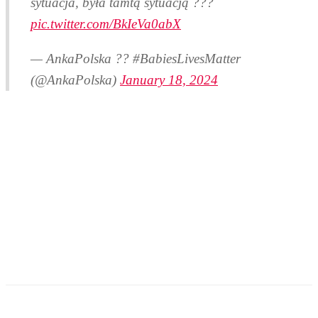
sytuacja, była tamtą sytuacją ???
pic.twitter.com/BkIeVa0abX
— AnkaPolska ?? #BabiesLivesMatter
(@AnkaPolska)
January 18, 2024