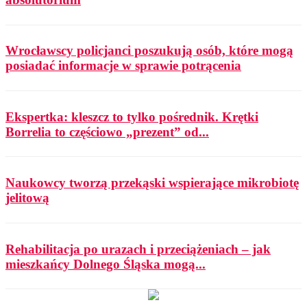
Wrocławscy policjanci poszukują osób, które mogą
posiadać informacje w sprawie potrącenia
Ekspertka: kleszcz to tylko pośrednik. Krętki
Borrelia to częściowo „prezent” od...
Naukowcy tworzą przekąski wspierające mikrobiotę
jelitową
Rehabilitacja po urazach i przeciążeniach – jak
mieszkańcy Dolnego Śląska mogą...