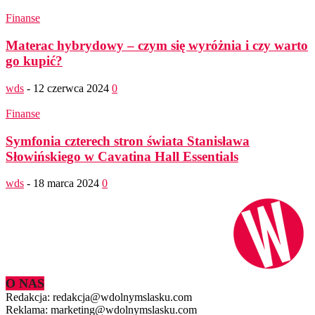
Finanse
Materac hybrydowy – czym się wyróżnia i czy warto
go kupić?
wds
-
12 czerwca 2024
0
Finanse
Symfonia czterech stron świata Stanisława
Słowińskiego w Cavatina Hall Essentials
wds
-
18 marca 2024
0
O NAS
Redakcja: redakcja@wdolnymslasku.com
Reklama: marketing@wdolnymslasku.com