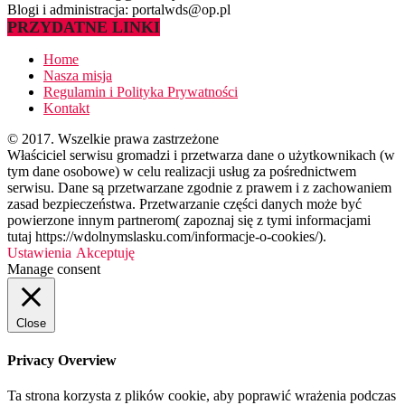
Blogi i administracja: portalwds@op.pl
PRZYDATNE LINKI
Home
Nasza misja
Regulamin i Polityka Prywatności
Kontakt
© 2017. Wszelkie prawa zastrzeżone
Właściciel serwisu gromadzi i przetwarza dane o użytkownikach (w
tym dane osobowe) w celu realizacji usług za pośrednictwem
serwisu. Dane są przetwarzane zgodnie z prawem i z zachowaniem
zasad bezpieczeństwa. Przetwarzanie części danych może być
powierzone innym partnerom( zapoznaj się z tymi informacjami
tutaj https://wdolnymslasku.com/informacje-o-cookies/).
Ustawienia
Akceptuję
Manage consent
Close
Privacy Overview
Ta strona korzysta z plików cookie, aby poprawić wrażenia podczas