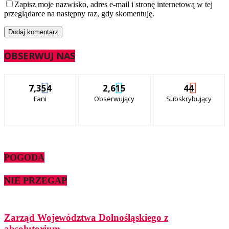
Zapisz moje nazwisko, adres e-mail i stronę internetową w tej
przeglądarce na następny raz, gdy skomentuję.
OBSERWUJ NAS
7,354
2,615
44
Fani
Obserwujący
Subskrybujący
POGODA
NIE PRZEGAP
Zarząd Województwa Dolnośląskiego z
absolutorium