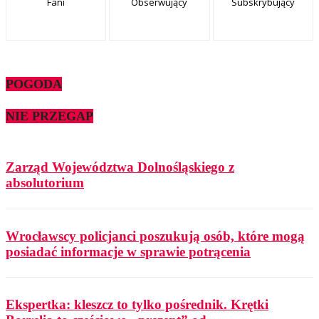
Fani
Obserwujący
Subskrybujący
POGODA
NIE PRZEGAP
Zarząd Województwa Dolnośląskiego z
absolutorium
Wrocławscy policjanci poszukują osób, które mogą
posiadać informacje w sprawie potrącenia
Ekspertka: kleszcz to tylko pośrednik. Krętki