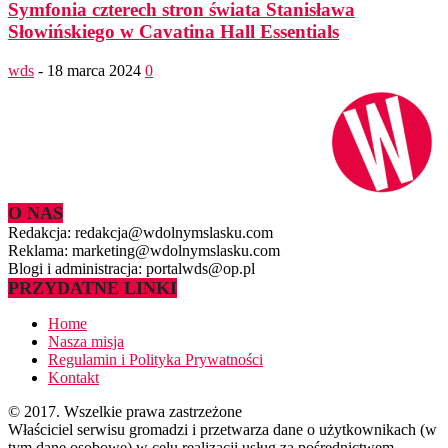
Symfonia czterech stron świata Stanisława
Słowińskiego w Cavatina Hall Essentials
wds
-
18 marca 2024
0
O NAS
Redakcja: redakcja@wdolnymslasku.com
Reklama: marketing@wdolnymslasku.com
Blogi i administracja: portalwds@op.pl
PRZYDATNE LINKI
Home
Nasza misja
Regulamin i Polityka Prywatności
Kontakt
© 2017. Wszelkie prawa zastrzeżone
Właściciel serwisu gromadzi i przetwarza dane o użytkownikach (w
tym dane osobowe) w celu realizacji usług za pośrednictwem