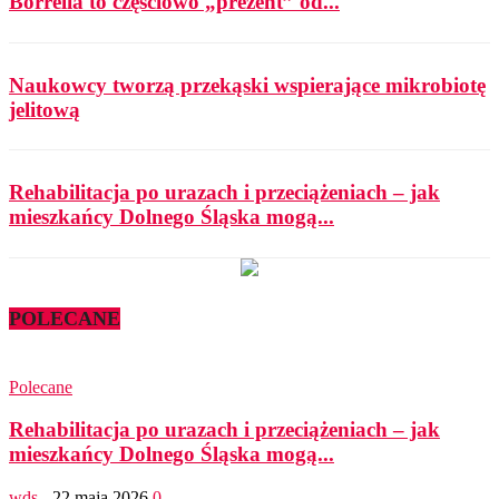
Borrelia to częściowo „prezent” od...
Naukowcy tworzą przekąski wspierające mikrobiotę
jelitową
Rehabilitacja po urazach i przeciążeniach – jak
mieszkańcy Dolnego Śląska mogą...
POLECANE
Polecane
Rehabilitacja po urazach i przeciążeniach – jak
mieszkańcy Dolnego Śląska mogą...
wds
-
22 maja 2026
0