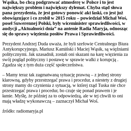
Wąsika, bo chcą podgrzewać atmosferę w Polsce i to jest
największy problem i największy dylemat. Chyba stąd słowa
pana prezydenta, że jest gotowy ponowić akt łaski, co jest już
obowiązujące i co zrobił w 2015 roku – powiedział Michał Woś,
poseł Suwerennej Polski, były wiceminister sprawiedliwości, w
audycji „Aktualności dnia” na antenie Radia Maryja, odnosząc
się do sprawy więzienia posłów Prawa i Sprawiedliwości.
Prezydent Andrzej Duda uważa, że byli szefowie Centralnego Biura
Antykorupcyjnego, Mariusz Kamiński i Maciej Wąsik, są więźniami
politycznymi. Jak uzasadnił, zostali oni skazani na karę więzienia za
swój pogląd polityczny i postawę w sprawie walki z korupcją .
Zgadza się z tym duża część społeczeństwa.
– Mamy teraz tak zagmatwaną sytuację prawną – z jednej strony
klarowną, gdyby przestrzegać prawa i procedur, a niestety z drugiej
strony mamy do czynienia z sytuacją, w której rząd Tuska nie chce
przestrzegać prawa i procedur, bo czuje się ponad prawem i je
łamie. Myślę, że później za to odpowiedzą, ale w tej chwili to oni
mają władzę wykonawczą – zaznaczył Michał Woś.
źródło: radiomaryja.pl