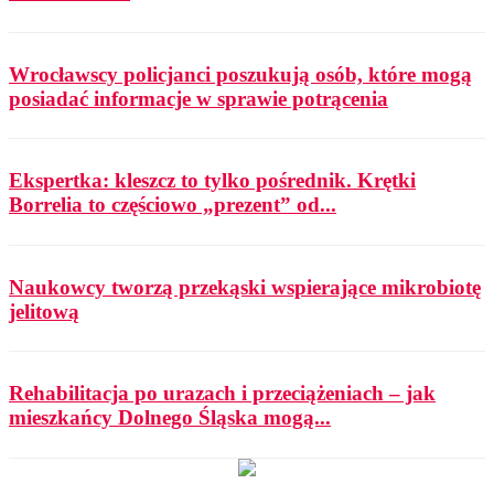
Wrocławscy policjanci poszukują osób, które mogą
posiadać informacje w sprawie potrącenia
Ekspertka: kleszcz to tylko pośrednik. Krętki
Borrelia to częściowo „prezent” od...
Naukowcy tworzą przekąski wspierające mikrobiotę
jelitową
Rehabilitacja po urazach i przeciążeniach – jak
mieszkańcy Dolnego Śląska mogą...