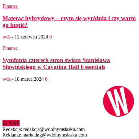
Finanse
Materac hybrydowy – czym się wyróżnia i czy warto
go kupić?
wds
-
12 czerwca 2024
0
Finanse
Symfonia czterech stron świata Stanisława
Słowińskiego w Cavatina Hall Essentials
wds
-
18 marca 2024
0
O NAS
Redakcja: redakcja@wdolnymslasku.com
Reklama: marketing@wdolnymslasku.com