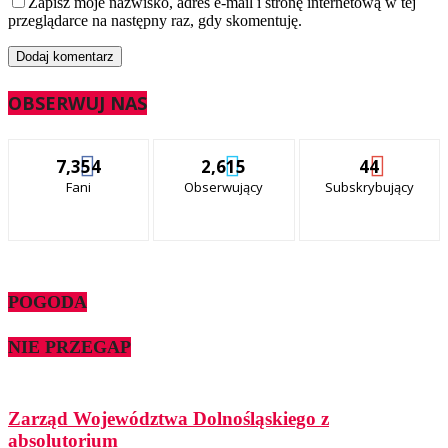
Zapisz moje nazwisko, adres e-mail i stronę internetową w tej
przeglądarce na następny raz, gdy skomentuję.
OBSERWUJ NAS
7,354
2,615
44
Fani
Obserwujący
Subskrybujący
POGODA
NIE PRZEGAP
Zarząd Województwa Dolnośląskiego z
absolutorium