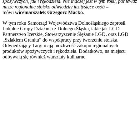
spożywczych, jak i rękodzieła. Nie inaczej jest w tym roku, ponieważ
nasze regionalne stoisko odwiedziły już tysiące osób
–
mówi
wicemarszałek Grzegorz Macko
.
W tym roku Samorząd Województwa Dolnośląskiego zaprosił
Lokalne Grupy Działania z Dolnego Śląska, takie jak LGD
Partnerstwo Izerskie, Stowarzyszenie Ślężanie LGD, oraz LGD
„Szlakiem Granitu” do współpracy przy tworzeniu stoiska.
Odwiedzający Targi mają możliwość zakupu regionalnych
produktów spożywczych i rękodzieła. Dodatkowo, na miejscu
odbywają się również warsztaty kulinarne.