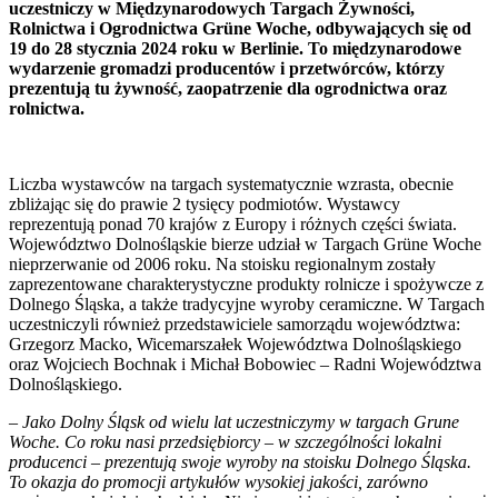
uczestniczy w Międzynarodowych Targach Żywności,
Rolnictwa i Ogrodnictwa Grüne Woche, odbywających się od
19 do 28 stycznia 2024 roku w Berlinie. To międzynarodowe
wydarzenie gromadzi producentów i przetwórców, którzy
prezentują tu żywność, zaopatrzenie dla ogrodnictwa oraz
rolnictwa.
Liczba wystawców na targach systematycznie wzrasta, obecnie
zbliżając się do prawie 2 tysięcy podmiotów. Wystawcy
reprezentują ponad 70 krajów z Europy i różnych części świata.
Województwo Dolnośląskie bierze udział w Targach Grüne Woche
nieprzerwanie od 2006 roku. Na stoisku regionalnym zostały
zaprezentowane charakterystyczne produkty rolnicze i spożywcze z
Dolnego Śląska, a także tradycyjne wyroby ceramiczne. W Targach
uczestniczyli również przedstawiciele samorządu województwa:
Grzegorz Macko, Wicemarszałek Województwa Dolnośląskiego
oraz Wojciech Bochnak i Michał Bobowiec – Radni Województwa
Dolnośląskiego.
–
Jako Dolny Śląsk od wielu lat uczestniczymy w targach Grune
Woche. Co roku nasi przedsiębiorcy – w szczególności lokalni
producenci – prezentują swoje wyroby na stoisku Dolnego Śląska.
To okazja do promocji artykułów wysokiej jakości, zarówno