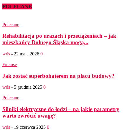
POLECANE
Polecane
Rehabilitacja po urazach i przeciążeniach – jak
mieszkańcy Dolnego Śląska mogą...
wds
-
22 maja 2026
0
Finanse
Jak zostać superbohaterem na placu budowy?
wds
-
5 grudnia 2025
0
Polecane
Silniki elektryczne do łodzi – na jakie parametry
warto zwrócić uwagę?
wds
-
19 czerwca 2025
0