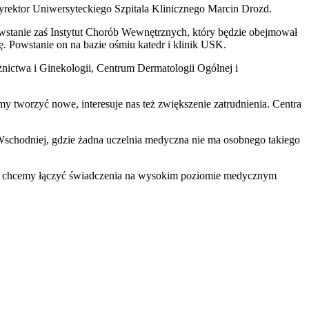
 dyrektor Uniwersyteckiego Szpitala Klinicznego Marcin Drozd.
wstanie zaś Instytut Chorób Wewnętrznych, który będzie obejmował
gię. Powstanie on na bazie ośmiu katedr i klinik USK.
żnictwa i Ginekologii, Centrum Dermatologii Ogólnej i
my tworzyć nowe, interesuje nas też zwiększenie zatrudnienia. Centra
 Wschodniej, gdzie żadna uczelnia medyczna nie ma osobnego takiego
zną i chcemy łączyć świadczenia na wysokim poziomie medycznym