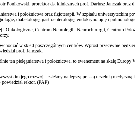
Piotr Ponikowski, prorektor ds. klinicznych prof. Dariusz Janczak oraz
stwa i położnictwa oraz fizjoterapii. W szpitalu uniwersyteckim po
angiologię, diabetologię, gastroenterologię, endokrynologię i pulmonolo
ej i Onkologiczne, Centrum Neurologii i Neurochirurgii, Centrum Poło
orzy.
ędą wchodzić w skład poszczególnych centrów. Wprost przeciwnie będzie
iedział prof. Janczak.
lnie ten pielęgniarstwa i położnictwa, to ewenement na skalę Europy
ede wszystkim jego rozwój. Jesteśmy najlepszą polską uczelnią medyc
 powiedział rektor. (PAP)