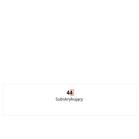
44
Subskrybujący