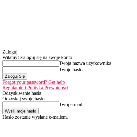
Zaloguj
Witamy! Zaloguj się na swoje konto
Twoja nazwa użytkownika
Twoje hasło
Forgot your password? Get help
Regulamin i Polityka Prywatności
Odzyskiwanie hasła
Odzyskaj swoje hasło
Twój e-mail
Hasło zostanie wysłane e-mailem.
Home
Nasza misja
sobota, 8 sierpnia 2026
Zaloguj się / Dołącz