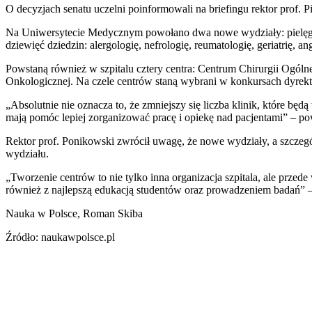
O decyzjach senatu uczelni poinformowali na briefingu rektor prof. 
Na Uniwersytecie Medycznym powołano dwa nowe wydziały: pielęgniar
dziewięć dziedzin: alergologię, nefrologię, reumatologię, geriatrię, 
Powstaną również w szpitalu cztery centra: Centrum Chirurgii Ogóln
Onkologicznej. Na czele centrów staną wybrani w konkursach dyrekt
„Absolutnie nie oznacza to, że zmniejszy się liczba klinik, które b
mają pomóc lepiej zorganizować pracę i opiekę nad pacjentami” – pow
Rektor prof. Ponikowski zwrócił uwagę, że nowe wydziały, a szczegó
wydziału.
„Tworzenie centrów to nie tylko inna organizacja szpitala, ale prz
również z najlepszą edukacją studentów oraz prowadzeniem badań” –
Nauka w Polsce, Roman Skiba
Źródło: naukawpolsce.pl