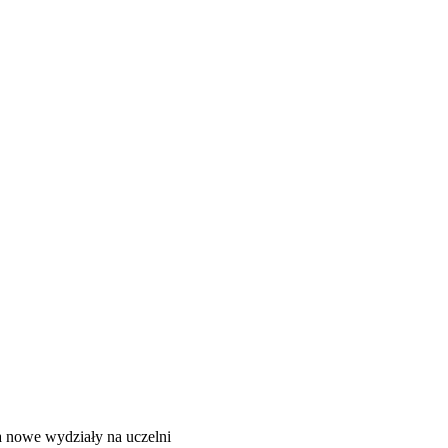
E
ZDROWIE
CIEKAWOSTKI
WIĘCEJ
 nowe wydziały na uczelni