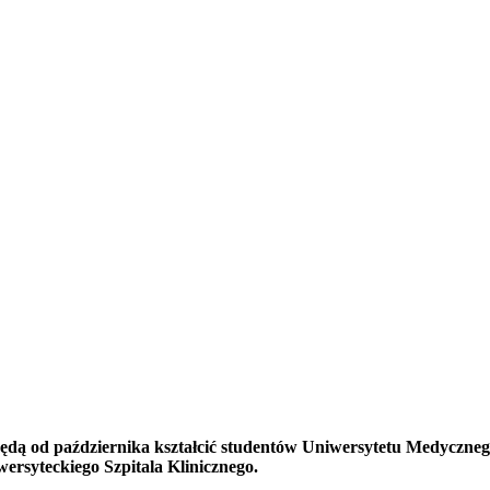
i będą od października kształcić studentów Uniwersytetu Medyczn
ersyteckiego Szpitala Klinicznego.