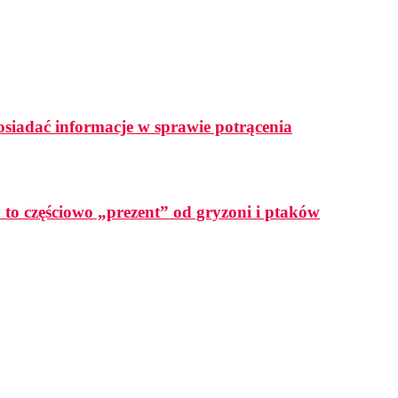
osiadać informacje w sprawie potrącenia
a to częściowo „prezent” od gryzoni i ptaków