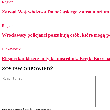
Region
Zarząd Województwa Dolnośląskiego z absolutorium
Region
Wrocławscy policjanci poszukują osób, które mogą p
Ciekawostki
Ekspertka: kleszcz to tylko pośrednik. Krętki Borreli
ZOSTAW ODPOWIEDŹ
Proszę wpisać swój komentarz!