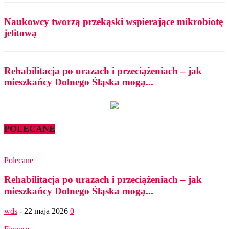
Naukowcy tworzą przekąski wspierające mikrobiotę
jelitową
Rehabilitacja po urazach i przeciążeniach – jak
mieszkańcy Dolnego Śląska mogą...
POLECANE
Polecane
Rehabilitacja po urazach i przeciążeniach – jak
mieszkańcy Dolnego Śląska mogą...
wds
-
22 maja 2026
0