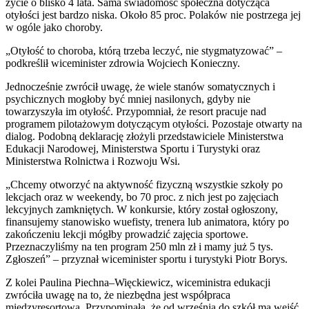
życie o blisko 4 lata. Sama świadomość społeczna dotycząca
otyłości jest bardzo niska. Około 85 proc. Polaków nie postrzega jej
w ogóle jako choroby.
„Otyłość to choroba, którą trzeba leczyć, nie stygmatyzować” –
podkreślił wiceminister zdrowia Wojciech Konieczny.
Jednocześnie zwrócił uwagę, że wiele stanów somatycznych i
psychicznych mogłoby być mniej nasilonych, gdyby nie
towarzyszyła im otyłość. Przypomniał, że resort pracuje nad
programem pilotażowym dotyczącym otyłości. Pozostaje otwarty na
dialog. Podobną deklarację złożyli przedstawiciele Ministerstwa
Edukacji Narodowej, Ministerstwa Sportu i Turystyki oraz
Ministerstwa Rolnictwa i Rozwoju Wsi.
„Chcemy otworzyć na aktywność fizyczną wszystkie szkoły po
lekcjach oraz w weekendy, bo 70 proc. z nich jest po zajęciach
lekcyjnych zamkniętych. W konkursie, który został ogłoszony,
finansujemy stanowisko wuefisty, trenera lub animatora, który po
zakończeniu lekcji mógłby prowadzić zajęcia sportowe.
Przeznaczyliśmy na ten program 250 mln zł i mamy już 5 tys.
Zgłoszeń” – przyznał wiceminister sportu i turystyki Piotr Borys.
Z kolei Paulina Piechna–Więckiewicz, wiceministra edukacji
zwróciła uwagę na to, że niezbędna jest współpraca
międzyresortowa. Przypominała, że od września do szkół ma wejść