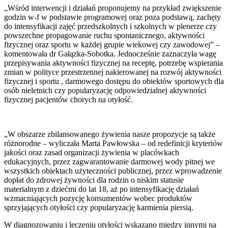
„Wśród interwencji i działań proponujemy na przykład zwiększenie
godzin w-f w podstawie programowej oraz poza podstawą, zachęty
do intensyfikacji zajęć przedszkolnych i szkolnych w plenerze czy
powszechne propagowanie ruchu spontanicznego, aktywności
fizycznej oraz sportu w każdej grupie wiekowej czy zawodowej” –
komentowała dr Gałązka-Sobotka. Jednocześnie zaznaczyła wagę
przepisywania aktywności fizycznej na receptę, potrzebę wspierania
zmian w polityce przestrzennej nakierowanej na rozwój aktywności
fizycznej i sportu , darmowego dostępu do obiektów sportowych dla
osób nieletnich czy popularyzację odpowiedzialnej aktywności
fizycznej pacjentów chorych na otyłość.
„W obszarze zbilansowanego żywienia nasze propozycje są także
różnorodne – wyliczała Marta Pawłowska – od redefinicji kryteriów
jakości oraz zasad organizacji żywienia w placówkach
edukacyjnych, przez zagwarantowanie darmowej wody pitnej we
wszystkich obiektach użyteczności publicznej, przez wprowadzenie
dopłat do zdrowej żywności dla rodzin o niskim statusie
materialnym z dziećmi do lat 18, aż po intensyfikację działań
wzmacniających pozycję konsumentów wobec produktów
sprzyjających otyłości czy popularyzację karmienia piersią.
W diagnozowaniu i leczeniu otyłości wskazano między innymi na