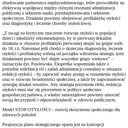
zbudowanie partnerstwa międzysektorowego, które pozwoliłoby na
efektywną współpracę między różnymi resortami administracji
publicznej a sektorem nauki, przedsiębiorstwami i sektorem
społecznym. Działania powinny obejmować profilaktykę otyłości
oraz diagnostykę i leczenie choroby otyłościowej.
„Z uwagi na krytyczne znaczenie rozwoju otyłości w populacji
dzieci i młodzieży rekomendujemy, by w pierwszej dekadzie
działania w obszarze profilaktyki pierwotnej skupić na grupie osób
do 18. r.ż. Natomiast jeśli chodzi o skuteczna diagnostykę, leczenie
otyłości i profilaktykę wtórną od początku wdrożenia strategii, tymi
działaniami powinny być objęte wszystkie grupy wiekowe” –
zaznaczyła dyr. Pawłowska. Ekspertka wspomniała także o
potrzebie redefinicji ról i zadań administracji centralnej w obszarze
redukcji otyłości – by zapewnić realny postęp w rozumieniu otyłości
oraz w rozwoju świadomości społecznej, a także by zagwarantować
synergię działań resortów. Aby strategia przyniosła efekt, redukcja
otyłości musi stać się priorytetem w polityce społeczno-
gospodarczej państwa, a władze samorządowe powinny umocnić
swoją decyzyjność i odpowiedzialność w zdrowiu publicznym.
Model STOP OTYŁOŚCI – rozwój ekosystemu społecznego dla
zdrowych pokoleń
Propozycja planu strategicznego oparta jest na koncepcji