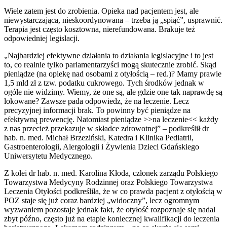
Wiele zatem jest do zrobienia. Opieka nad pacjentem jest, ale
niewystarczająca, nieskoordynowana – trzeba ją „spiąć”, usprawnić.
Terapia jest często kosztowna, nierefundowana. Brakuje też
odpowiedniej legislacji.
„Najbardziej efektywne działania to działania legislacyjne i to jest
to, co realnie tylko parlamentarzyści mogą skutecznie zrobić. Skąd
pieniądze (na opiekę nad osobami z otyłością – red.)? Mamy prawie
1,5 mld zł z tzw. podatku cukrowego. Tych środków jednak w
ogóle nie widzimy. Wiemy, że one są, ale gdzie one tak naprawdę są
lokowane? Zawsze pada odpowiedz, że na leczenie. Lecz
precyzyjnej informacji brak. To powinny być pieniądze na
efektywną prewencję. Natomiast pieniądze >>na leczenie<< każdy
z nas przecież przekazuje w składce zdrowotnej” – podkreślił dr
hab. n. med. Michał Brzeziński, Katedra i Klinika Pediatrii,
Gastroenterologii, Alergologii i Żywienia Dzieci Gdańskiego
Uniwersytetu Medycznego.
Z kolei dr hab. n. med. Karolina Kłoda, członek zarządu Polskiego
Towarzystwa Medycyny Rodzinnej oraz Polskiego Towarzystwa
Leczenia Otyłości podkreśliła, że w co prawda pacjent z otyłością w
POZ staje się już coraz bardziej „widoczny”, lecz ogromnym
wyzwaniem pozostaje jednak fakt, że otyłość rozpoznaje się nadal
zbyt późno, często już na etapie koniecznej kwalifikacji do leczenia