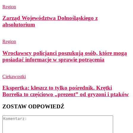
Region
Zarząd Województwa Dolnośląskiego z
absolutorium
Region
Wrocławscy policjanci poszukują osób, które mogą
posiadać informacje w sprawie potrącenia
Ciekawostki
Ekspertka: kleszcz to tylko pośrednik. Krętki
Borrelia to częściowo „prezent” od gryzoni i ptaków
ZOSTAW ODPOWIEDŹ