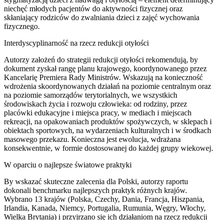
niechęć młodych pacjentów do aktywności fizycznej oraz
skłaniający rodziców do zwalniania dzieci z zajęć wychowania
fizycznego.
Interdyscyplinarność na rzecz redukcji otyłości
Autorzy założeń do strategii redukcji otyłości rekomendują, by
dokument zyskał rangę planu krajowego, koordynowanego przez
Kancelarię Premiera Rady Ministrów. Wskazują na konieczność
wdrożenia skoordynowanych działań na poziomie centralnym oraz
na poziomie samorządów terytorialnych, we wszystkich
środowiskach życia i rozwoju człowieka: od rodziny, przez
placówki edukacyjne i miejsca pracy, w mediach i miejscach
rekreacji, na opakowaniach produktów spożywczych, w sklepach i
obiektach sportowych, na wydarzeniach kulturalnych i w środkach
masowego przekazu. Konieczna jest ewolucja, wdrażana
konsekwentnie, w formie dostosowanej do każdej grupy wiekowej.
W oparciu o najlepsze światowe praktyki
By wskazać skuteczne zalecenia dla Polski, autorzy raportu
dokonali benchmarku najlepszych praktyk różnych krajów.
Wybrano 13 krajów (Polska, Czechy, Dania, Francja, Hiszpania,
Irlandia, Kanada, Niemcy, Portugalia, Rumunia, Węgry, Włochy,
Wielka Brytania) i przyjrzano się ich działaniom na rzecz redukcji