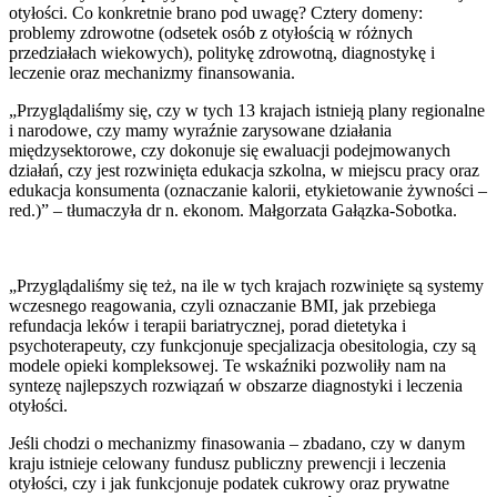
otyłości. Co konkretnie brano pod uwagę? Cztery domeny:
problemy zdrowotne (odsetek osób z otyłością w różnych
przedziałach wiekowych), politykę zdrowotną, diagnostykę i
leczenie oraz mechanizmy finansowania.
„Przyglądaliśmy się, czy w tych 13 krajach istnieją plany regionalne
i narodowe, czy mamy wyraźnie zarysowane działania
międzysektorowe, czy dokonuje się ewaluacji podejmowanych
działań, czy jest rozwinięta edukacja szkolna, w miejscu pracy oraz
edukacja konsumenta (oznaczanie kalorii, etykietowanie żywności –
red.)” – tłumaczyła dr n. ekonom. Małgorzata Gałązka-Sobotka.
„Przyglądaliśmy się też, na ile w tych krajach rozwinięte są systemy
wczesnego reagowania, czyli oznaczanie BMI, jak przebiega
refundacja leków i terapii bariatrycznej, porad dietetyka i
psychoterapeuty, czy funkcjonuje specjalizacja obesitologia, czy są
modele opieki kompleksowej. Te wskaźniki pozwoliły nam na
syntezę najlepszych rozwiązań w obszarze diagnostyki i leczenia
otyłości.
Jeśli chodzi o mechanizmy finasowania – zbadano, czy w danym
kraju istnieje celowany fundusz publiczny prewencji i leczenia
otyłości, czy i jak funkcjonuje podatek cukrowy oraz prywatne