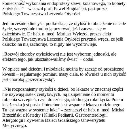
konieczność wykonania endoprotezy stawu kolanowego, to kobiety
z otyłością” – wskazał prof. Paweł Bogdański, past-prezes
Polskiego Towarzystwa Leczenia Otyłości.
Jednocześnie klinicyści podkreślają, że otyłość to obciążenie na całe
życie, szczególnie trudno ją przerwać, jeśli zaczyna się w
dzieciństwie. Dr hab. n. med. Mariusz Wyleżoł, prezes elekt
Polskiego Towarzystwa Leczenia Otyłości przyznał wręcz, że jeśli
dziecko na nią zachoruje, to nigdy nie wyzdrowieje.
„Rozwój choroby otyłościowej nie jest wyborem jednostki, ale
efektem tego, jak ukształtowaliśmy świat” – dodał.
W opiece nad dziećmi i młodzieżą można by zacząć od prozaicznej
kwestii – regularnego pomiaru masy ciała, to również u nich otyłość
jest chorobą „przezroczystą”.
„Nie rozpoznajemy otyłości u dzieci, bo lekarze w znacznej części
nie używają siatek centylowych. Są uzupełniane do momentu
robienia szczepień, czyli do szóstego, siódmego roku życia. Potem
książeczka jest pusta. Potrzebne jest wsparcie lekarza rodzinnego.
Tu jest ważna w systemie luka” – zaznaczył dr hab. n. med. Michał
Brzeziński z Katedry i Kliniki Pediatrii, Gastroenterologii,
Alergologii i Żywienia Dzieci Gdańskiego Uniwersytetu
Medycznego.