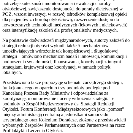
potrzebę skuteczności monitorowania i ewaluacji choroby
otyłościowej, zwiększenie dostępności do porady dietetycznej w
POZ, wzrost inwestycji w rozwój ośrodków kompleksowej opieki
dla pacjentów z chorobą otyłościową, rozszerzenie dostępu do
nowoczesnych technologii medycznych (lekowych i nielekowych)
oraz intensyfikację szkoleń dla profesjonalistów medycznych.
Na podstawie doświadczeń międzynarodowych, autorzy założeń do
strategii redukcji otyłości wyłonili także 5 mechanizmów
umożliwiających wdrożenie tak kompleksowej i długofalowej
strategii – omówiono mechanizm badań i innowacji, komunikacji i
podnoszenia świadomości, finansowania, koordynacji z innymi
strategiami krajowymi oraz koordynacji w ramach polityk
lokalnych.
Przedstawiono także propozycję schematu zarządczego strategii,
funkcjonującego w oparciu o trzy podmioty podległe pod
Kancelarię Prezesa Rady Ministrów i odpowiedzialne za
koordynację, monitorowanie i ocenę wdrożenia strategii. Te
podmioty to Zespół Międzyresortowy ds. Strategii Redukcji
Otyłości, Forum Konferencji Międzysektorowych jako „pomost”
między administracją centralną a jednostkami samorządu
terytorialnego oraz Kolegium Doradcze, złożone z przedstawicieli
wybranych Zespołów Parlamentarnych oraz Partnerstwa na rzecz
Profilaktyki i Leczenia Otyłości.