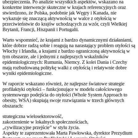
ubezpieczenia. Po analizie wszystkich aspektów, wskazano na
konkretne interwencje skuteczne w krajach referencyjnych oraz
stwierdzono, że Polska, podobnie jak Węgry i Kanada, nie
wykazuje się znaczącą aktywnością w walce z otyłością w
przeciwieństwie do krajów uchodzących za wzór, czyli Wielkiej
Brytanii, Francji, Hiszpanii i Portugalii.
Warto wspomnieć, że krajami z bardzo dynamicznymi działaniami,
które dobrze radzą sobie i reagują na narastający problem otyłości są
Włochy i Irlandia, a krajami z bardzo ograniczoną aktywnością w
tym obszarze, ale i jednymi z najlepszych wskaźników
epidemiologicznych: Rumunia, Niemcy. Z kolei Dania i Czechy
mają rozbudowaną politykę walki z otyłością i relatywnie dobre
wyniki epidemiologiczne.
W raporcie wskazano również, że najlepsze światowe strategie
profilaktyki otyłości – funkcjonujące w modelu całościowego
systemowego podejścia do otyłości (Whole System Approach to
obesity, WSA) skupiają swoje rozwiązania w trzech głównych
obszarach:
strategiczna wielosektorowość,
zakorzenienie w lokalnych społecznościach,
„cywilizacyjne przejście” w stylu życia.
Aspekty te zaprezentowała Marta Pawłowska, dyrektor Prezydium