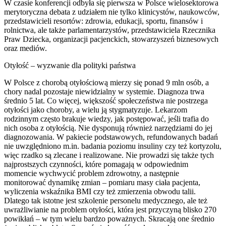
W czasie konferencji odbyła się pierwsza w Polsce wielosektorowa
merytoryczna debata z udziałem nie tylko klinicystów, naukowców,
przedstawicieli resortów: zdrowia, edukacji, sportu, finansów i
rolnictwa, ale także parlamentarzystów, przedstawiciela Rzecznika
Praw Dziecka, organizacji pacjenckich, stowarzyszeń biznesowych
oraz mediów.
Otyłość – wyzwanie dla polityki państwa
W Polsce z chorobą otyłościową mierzy się ponad 9 mln osób, a
chory nadal pozostaje niewidzialny w systemie. Diagnoza trwa
średnio 5 lat. Co więcej, większość społeczeństwa nie postrzega
otyłości jako choroby, a wielu ją stygmatyzuje. Lekarzom
rodzinnym często brakuje wiedzy, jak postępować, jeśli trafia do
nich osoba z otyłością. Nie dysponują również narzędziami do jej
diagnozowania. W pakiecie podstawowych, refundowanych badań
nie uwzględniono m.in. badania poziomu insuliny czy też kortyzolu,
więc rzadko są zlecane i realizowane. Nie prowadzi się także tych
najprostszych czynności, które pomagają w odpowiednim
momencie wychwycić problem zdrowotny, a następnie
monitorować dynamikę zmian – pomiaru masy ciała pacjenta,
wyliczenia wskaźnika BMI czy też zmierzenia obwodu talii.
Dlatego tak istotne jest szkolenie personelu medycznego, ale też
uwrażliwianie na problem otyłości, która jest przyczyną blisko 270
powikłań – w tym wielu bardzo poważnych. Skracają one średnio