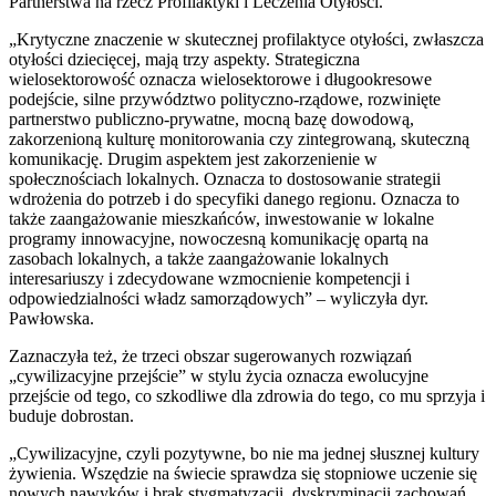
Partnerstwa na rzecz Profilaktyki i Leczenia Otyłości.
„Krytyczne znaczenie w skutecznej profilaktyce otyłości, zwłaszcza
otyłości dziecięcej, mają trzy aspekty. Strategiczna
wielosektorowość oznacza wielosektorowe i długookresowe
podejście, silne przywództwo polityczno-rządowe, rozwinięte
partnerstwo publiczno-prywatne, mocną bazę dowodową,
zakorzenioną kulturę monitorowania czy zintegrowaną, skuteczną
komunikację. Drugim aspektem jest zakorzenienie w
społecznościach lokalnych. Oznacza to dostosowanie strategii
wdrożenia do potrzeb i do specyfiki danego regionu. Oznacza to
także zaangażowanie mieszkańców, inwestowanie w lokalne
programy innowacyjne, nowoczesną komunikację opartą na
zasobach lokalnych, a także zaangażowanie lokalnych
interesariuszy i zdecydowane wzmocnienie kompetencji i
odpowiedzialności władz samorządowych” – wyliczyła dyr.
Pawłowska.
Zaznaczyła też, że trzeci obszar sugerowanych rozwiązań
„cywilizacyjne przejście” w stylu życia oznacza ewolucyjne
przejście od tego, co szkodliwe dla zdrowia do tego, co mu sprzyja i
buduje dobrostan.
„Cywilizacyjne, czyli pozytywne, bo nie ma jednej słusznej kultury
żywienia. Wszędzie na świecie sprawdza się stopniowe uczenie się
nowych nawyków i brak stygmatyzacji, dyskryminacji zachowań