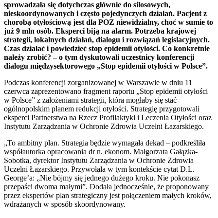
sprowadzała się dotychczas głównie do silosowych,
nieskoordynowanych i często pojedynczych działań. Pacjent z
chorobą otyłościową jest dla POZ niewidzialny, choć w sumie to
już 9 mln osób. Eksperci biją na alarm. Potrzeba krajowej
strategii, lokalnych działań, dialogu i rozwiązań legislacyjnych.
Czas działać i powiedzieć stop epidemii otyłości. Co konkretnie
należy zrobić? – o tym dyskutowali uczestnicy konferencji
dialogu międzysektorowego „Stop epidemii otyłości w Polsce”.
Podczas konferencji zorganizowanej w Warszawie w dniu 11
czerwca zaprezentowano fragment raportu „Stop epidemii otyłości
w Polsce” z założeniami strategii, która mogłaby się stać
ogólnopolskim planem redukcji otyłości. Strategię przygotowali
eksperci Partnerstwa na Rzecz Profilaktyki i Leczenia Otyłości oraz
Instytutu Zarządzania w Ochronie Zdrowia Uczelni Łazarskiego.
„To ambitny plan. Strategia będzie wymagała dekad – podkreśliła
współautorka opracowania dr n. ekonom. Małgorzata Gałązka-
Sobotka, dyrektor Instytutu Zarządzania w Ochronie Zdrowia
Uczelni Łazarskiego. Przywołała w tym kontekście cytat D.L.
George’a: „Nie bójmy się jednego dużego kroku. Nie pokonasz
przepaści dwoma małymi”. Dodała jednocześnie, że proponowany
przez ekspertów plan strategiczny jest połączeniem małych kroków,
wdrażanych w sposób skoordynowany.