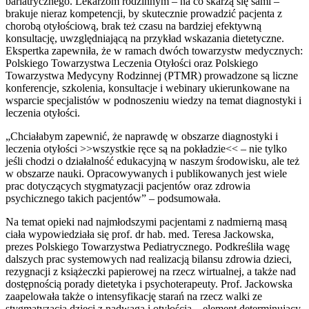
bariatrycznego. Lekarzom rodzinnym – na co skarżą się sami –
brakuje nieraz kompetencji, by skutecznie prowadzić pacjenta z
chorobą otyłościową, brak też czasu na bardziej efektywną
konsultację, uwzględniającą na przykład wskazania dietetyczne.
Ekspertka zapewniła, że w ramach dwóch towarzystw medycznych:
Polskiego Towarzystwa Leczenia Otyłości oraz Polskiego
Towarzystwa Medycyny Rodzinnej (PTMR) prowadzone są liczne
konferencje, szkolenia, konsultacje i webinary ukierunkowane na
wsparcie specjalistów w podnoszeniu wiedzy na temat diagnostyki i
leczenia otyłości.
„Chciałabym zapewnić, że naprawdę w obszarze diagnostyki i
leczenia otyłości >>wszystkie ręce są na pokładzie<< – nie tylko
jeśli chodzi o działalność edukacyjną w naszym środowisku, ale też
w obszarze nauki. Opracowywanych i publikowanych jest wiele
prac dotyczących stygmatyzacji pacjentów oraz zdrowia
psychicznego takich pacjentów” – podsumowała.
Na temat opieki nad najmłodszymi pacjentami z nadmierną masą
ciała wypowiedziała się prof. dr hab. med. Teresa Jackowska,
prezes Polskiego Towarzystwa Pediatrycznego. Podkreśliła wagę
dalszych prac systemowych nad realizacją bilansu zdrowia dzieci,
rezygnacji z książeczki papierowej na rzecz wirtualnej, a także nad
dostępnością porady dietetyka i psychoterapeuty. Prof. Jackowska
zaapelowała także o intensyfikację starań na rzecz walki ze
stygmatyzacją dzieci z nadwagą i otyłością – element determinujący