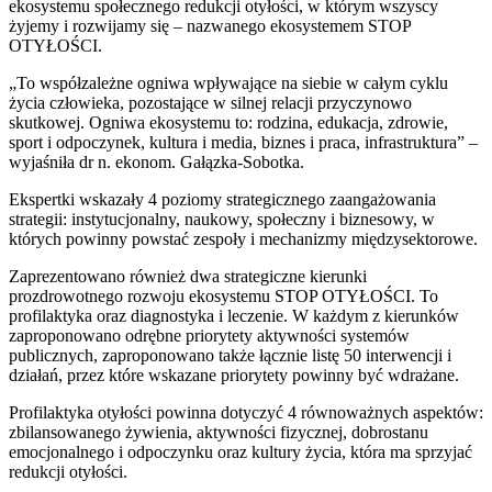
ekosystemu społecznego redukcji otyłości, w którym wszyscy
żyjemy i rozwijamy się – nazwanego ekosystemem STOP
OTYŁOŚCI.
„To współzależne ogniwa wpływające na siebie w całym cyklu
życia człowieka, pozostające w silnej relacji przyczynowo
skutkowej. Ogniwa ekosystemu to: rodzina, edukacja, zdrowie,
sport i odpoczynek, kultura i media, biznes i praca, infrastruktura” –
wyjaśniła dr n. ekonom. Gałązka-Sobotka.
Ekspertki wskazały 4 poziomy strategicznego zaangażowania
strategii: instytucjonalny, naukowy, społeczny i biznesowy, w
których powinny powstać zespoły i mechanizmy międzysektorowe.
Zaprezentowano również dwa strategiczne kierunki
prozdrowotnego rozwoju ekosystemu STOP OTYŁOŚCI. To
profilaktyka oraz diagnostyka i leczenie. W każdym z kierunków
zaproponowano odrębne priorytety aktywności systemów
publicznych, zaproponowano także łącznie listę 50 interwencji i
działań, przez które wskazane priorytety powinny być wdrażane.
Profilaktyka otyłości powinna dotyczyć 4 równoważnych aspektów:
zbilansowanego żywienia, aktywności fizycznej, dobrostanu
emocjonalnego i odpoczynku oraz kultury życia, która ma sprzyjać
redukcji otyłości.