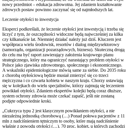
nowy przedmiot – edukacja zdrowotna. Jej zdaniem kształtowanie
zdrowych postaw powinno zaczynać się od najmłodszych lat.
Leczenie otyłości to inwestycja
Eksperci podkreślali, że leczenie otyłości jest inwestycją i trzeba się
liczyć z tym, że oszczędności widoczne będą najwcześniej za kilka
czy kilkanaście lat. Niemniej działać należy już dziś. Kluczem jest
współpraca wielu środowisk, resortów i dialog międzysektorowy
(samorządu, organizacji pozarządowych, biznesu). Skuteczną drogą
do celu ma być raport zawierający założenia krajowego planu
strategicznego, który ma ograniczyć narastający problem otyłości w
Polsce jako zjawiska zdrowotnego, społecznego i ekonomicznego.
A wskaźniki epidemiologiczne mówią same za siebie. Do 2035 roku
z chorobą otyłościową będzie musiał zmierzyć się co trzeci
mężczyzna i co czwarta kobieta w naszym kraju. Chorzy ustawiają
się w kolejkach do wielu specjalistów, którzy zajmują się leczeniem
powikłań otyłości. Zdaniem ekspertów kolejki będą coraz dłuższe,
system ochrony zdrowia może czekać zapaść, jeśli nie zostaną
podjęte odpowiednie kroki.
„Cukrzyca typu 2 jest klasycznym powikłaniem otyłości, a nie
niezależną jednostką chorobową (…) Ponad połowa pacjentów z 11
mln z nadciśnieniem tętniczym to osoby, które mają nadciśnienie
właśnie z powodu otyłości (…). 70 proc. kobiet, u których zachodzi