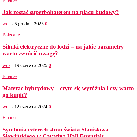
Finanse
Jak zostać superbohaterem na placu budowy?
wds
-
5 grudnia 2025
0
Polecane
Silniki elektryczne do łodzi – na jakie parametry
warto zwrócić uwagę?
wds
-
19 czerwca 2025
0
Finanse
Materac hybrydowy – czym się wyróżnia i czy warto
go kupić?
wds
-
12 czerwca 2024
0
Finanse
Symfonia czterech stron świata Stanisława
Słowińskiego w Cavatina Hall Essentials