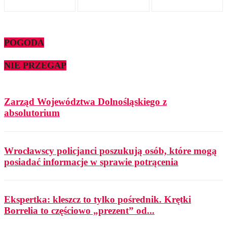
POGODA
NIE PRZEGAP
Zarząd Województwa Dolnośląskiego z
absolutorium
Wrocławscy policjanci poszukują osób, które mogą
posiadać informacje w sprawie potrącenia
Ekspertka: kleszcz to tylko pośrednik. Krętki
Borrelia to częściowo „prezent” od...