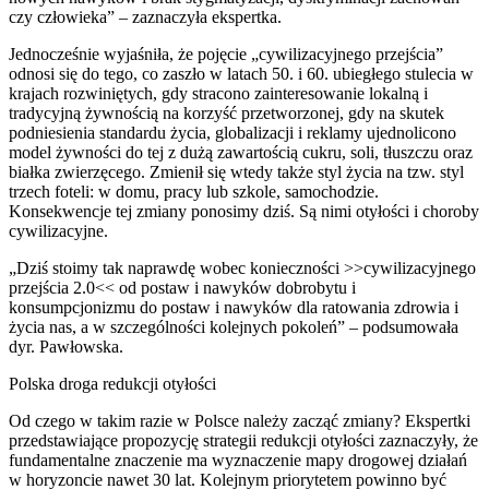
czy człowieka” – zaznaczyła ekspertka.
Jednocześnie wyjaśniła, że pojęcie „cywilizacyjnego przejścia”
odnosi się do tego, co zaszło w latach 50. i 60. ubiegłego stulecia w
krajach rozwiniętych, gdy stracono zainteresowanie lokalną i
tradycyjną żywnością na korzyść przetworzonej, gdy na skutek
podniesienia standardu życia, globalizacji i reklamy ujednolicono
model żywności do tej z dużą zawartością cukru, soli, tłuszczu oraz
białka zwierzęcego. Zmienił się wtedy także styl życia na tzw. styl
trzech foteli: w domu, pracy lub szkole, samochodzie.
Konsekwencje tej zmiany ponosimy dziś. Są nimi otyłości i choroby
cywilizacyjne.
„Dziś stoimy tak naprawdę wobec konieczności >>cywilizacyjnego
przejścia 2.0<< od postaw i nawyków dobrobytu i
konsumpcjonizmu do postaw i nawyków dla ratowania zdrowia i
życia nas, a w szczególności kolejnych pokoleń” – podsumowała
dyr. Pawłowska.
Polska droga redukcji otyłości
Od czego w takim razie w Polsce należy zacząć zmiany? Ekspertki
przedstawiające propozycję strategii redukcji otyłości zaznaczyły, że
fundamentalne znaczenie ma wyznaczenie mapy drogowej działań
w horyzoncie nawet 30 lat. Kolejnym priorytetem powinno być