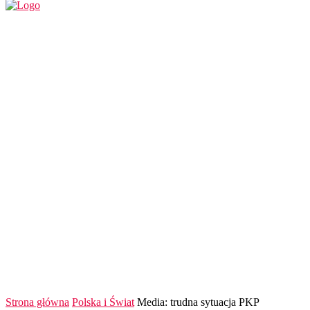
REGION
POLSKA I ŚWIAT
KULTURA
FINANS
Strona główna
Polska i Świat
Media: trudna sytuacja PKP