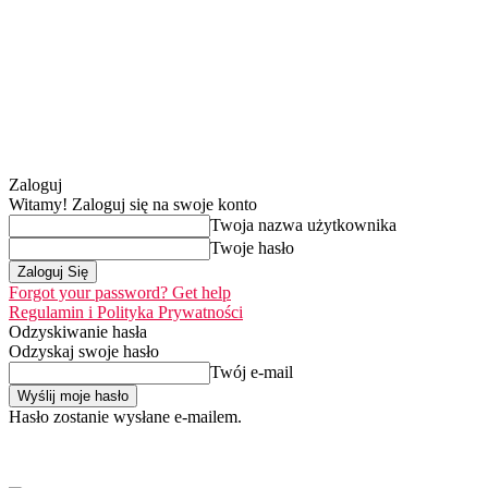
Zaloguj
Witamy! Zaloguj się na swoje konto
Twoja nazwa użytkownika
Twoje hasło
Forgot your password? Get help
Regulamin i Polityka Prywatności
Odzyskiwanie hasła
Odzyskaj swoje hasło
Twój e-mail
Hasło zostanie wysłane e-mailem.
Home
Nasza misja
piątek, 7 sierpnia 2026
Zaloguj się / Dołącz