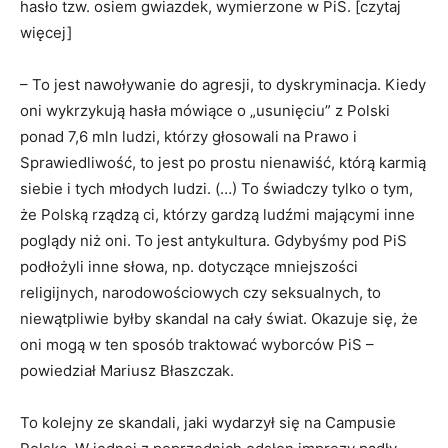
hasło tzw. osiem gwiazdek, wymierzone w PiS. [czytaj
więcej]
– To jest nawoływanie do agresji, to dyskryminacja. Kiedy
oni wykrzykują hasła mówiące o „usunięciu” z Polski
ponad 7,6 mln ludzi, którzy głosowali na Prawo i
Sprawiedliwość, to jest po prostu nienawiść, którą karmią
siebie i tych młodych ludzi. (…) To świadczy tylko o tym,
że Polską rządzą ci, którzy gardzą ludźmi mającymi inne
poglądy niż oni. To jest antykultura. Gdybyśmy pod PiS
podłożyli inne słowa, np. dotyczące mniejszości
religijnych, narodowościowych czy seksualnych, to
niewątpliwie byłby skandal na cały świat. Okazuje się, że
oni mogą w ten sposób traktować wyborców PiS –
powiedział Mariusz Błaszczak.
To kolejny ze skandali, jaki wydarzył się na Campusie