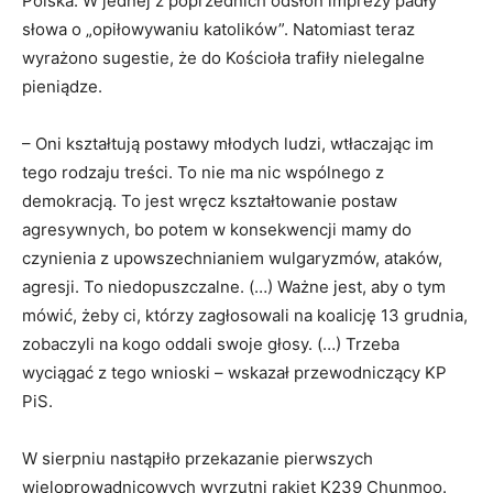
Polska. W jednej z poprzednich odsłon imprezy padły
słowa o „opiłowywaniu katolików”. Natomiast teraz
wyrażono sugestie, że do Kościoła trafiły nielegalne
pieniądze.
– Oni kształtują postawy młodych ludzi, wtłaczając im
tego rodzaju treści. To nie ma nic wspólnego z
demokracją. To jest wręcz kształtowanie postaw
agresywnych, bo potem w konsekwencji mamy do
czynienia z upowszechnianiem wulgaryzmów, ataków,
agresji. To niedopuszczalne. (…) Ważne jest, aby o tym
mówić, żeby ci, którzy zagłosowali na koalicję 13 grudnia,
zobaczyli na kogo oddali swoje głosy. (…) Trzeba
wyciągać z tego wnioski – wskazał przewodniczący KP
PiS.
W sierpniu nastąpiło przekazanie pierwszych
wieloprowadnicowych wyrzutni rakiet K239 Chunmoo.