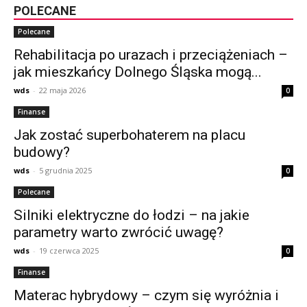
POLECANE
Polecane
Rehabilitacja po urazach i przeciążeniach –
jak mieszkańcy Dolnego Śląska mogą...
wds
-
22 maja 2026
0
Finanse
Jak zostać superbohaterem na placu
budowy?
wds
-
5 grudnia 2025
0
Polecane
Silniki elektryczne do łodzi – na jakie
parametry warto zwrócić uwagę?
wds
-
19 czerwca 2025
0
Finanse
Materac hybrydowy – czym się wyróżnia i