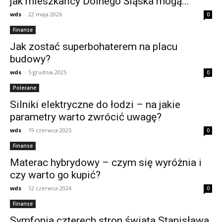
jak mieszkańcy Dolnego Śląska mogą...
wds
-
22 maja 2026
0
Finanse
Jak zostać superbohaterem na placu
budowy?
wds
-
5 grudnia 2025
0
Polecane
Silniki elektryczne do łodzi – na jakie
parametry warto zwrócić uwagę?
wds
-
19 czerwca 2025
0
Finanse
Materac hybrydowy – czym się wyróżnia i
czy warto go kupić?
wds
-
12 czerwca 2024
0
Finanse
Symfonia czterech stron świata Stanisława