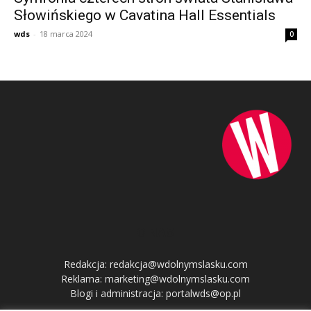
Słowińskiego w Cavatina Hall Essentials
wds
-
18 marca 2024
0
O NAS
Redakcja: redakcja@wdolnymslasku.com
Reklama: marketing@wdolnymslasku.com
Blogi i administracja: portalwds@op.pl