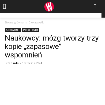
Strona główna
Ciekawostki
Ciekawostki
Polska i Świat
Naukowcy: mózg tworzy trzy
kopie „zapasowe”
wspomnień
Przez
wds
-
1 września 2024