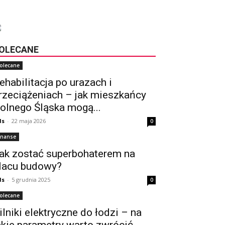
OLECANE
olecane
ehabilitacja po urazach i
rzeciążeniach – jak mieszkańcy
olnego Śląska mogą...
ds
-
22 maja 2026
0
inanse
ak zostać superbohaterem na
lacu budowy?
ds
-
5 grudnia 2025
0
olecane
ilniki elektryczne do łodzi – na
akie parametry warto zwrócić