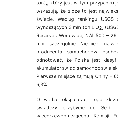
ton),, który jest w tym przypadku 
wskazują, że złoże to jest najwię
świecie. Według rankingu USGS 
wynoszących 3 mln ton LiO
(USGS
2.
Reserves Worldwide, NAI 500 – 26.
nim szczególnie Niemiec, najw
producenta samochodów osobo
odnotować, że Polska jest klasy
akumulatorów do samochodów elektr
Pierwsze miejsce zajmują Chiny – 6
6,3%.
O wadze eksploatacji tego złoża 
świadczy przybycie do Serbii
wiceprzewodniczącego Komisji Eu