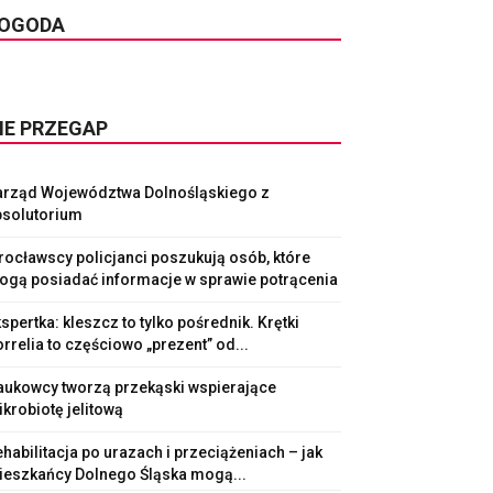
OGODA
IE PRZEGAP
arząd Województwa Dolnośląskiego z
bsolutorium
ocławscy policjanci poszukują osób, które
ogą posiadać informacje w sprawie potrącenia
spertka: kleszcz to tylko pośrednik. Krętki
rrelia to częściowo „prezent” od...
aukowcy tworzą przekąski wspierające
krobiotę jelitową
habilitacja po urazach i przeciążeniach – jak
ieszkańcy Dolnego Śląska mogą...