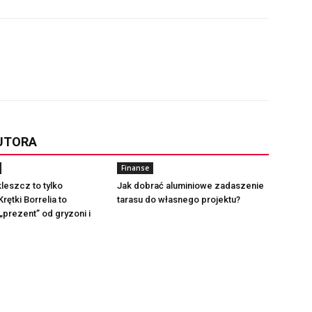
AUTORA
Finanse
kleszcz to tylko
Jak dobrać aluminiowe zadaszenie
rętki Borrelia to
tarasu do własnego projektu?
prezent” od gryzoni i