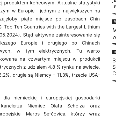
jej produktem końcowym. Aktualne statystyki
u
kszym w Europie i jednym z największych na
w
zajęłoby piąte miejsce po zasobach Chin
F
: Top Ten Countries with the Largest Lithium
M
05.2024). Stąd aktywne zainteresowanie się
w
iększego Europie i drugiego po Chinach
w
wych, w tym elektrycznych. Tu warto
F
fikowana na czwartym miejscu w produkcji
S
S
ycznych z udziałem 4.8 % rynku na świecie.
C
5.2%, drugie są Niemcy – 11.3%, trzecie USA-
w
dla niemieckiej i europejskiej gospodarki
 kanclerza Niemiec Olafa Scholza oraz
ropejskiej Maros Sefčovica, którzy wraz