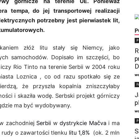
atywy górnicze na terenie UE. Ponieważ
ra tempa, do jej transportowej realizacji
ktrycznych potrzebny jest pierwiastek lit,
akumulatorowych.
P
P
skaniem złóż litu stały się Niemcy, jako
R
ych samochodów. Dopisało im szczęści, bo
p
D
niczy
Rio Tinto na terenie Serbii
w 2004 roku
w
miasta Loznica , co od razu spotkało się ze
F
erdzą, że przyszła kopalnia zniszczyłaby
J
ści i skaziła wodę. Serbski projekt górniczy
p
 gdzie ma być wydobywany.
w
P
 w zachodniej
Serbii
w
dystrykcie Mačva
i ma
S
 rudy o zawartości tlenku
litu 1,8%
(ok. 2 mln
j