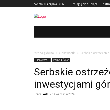
Hom
sobota, 8 sierpnia 2026
Zaloguj się / Dołącz
REGION
POLSKA I ŚWIAT
KULT
Strona główna
Ciekawostki
Serbskie ostrzeżenie
Ciekawostki
Polska i Świat
Serbskie ostrzeż
inwestycjami gó
Przez
wds
-
14 września 2024