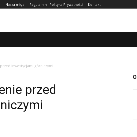
e
Nasza misja
Regulamin i Polityka Prywatności
Kontakt
URA
FINANSE
ZDROWIE
CIEKAWOSTKI
WIĘCEJ
 przed inwestycjami górniczymi
O
enie przed
rniczymi