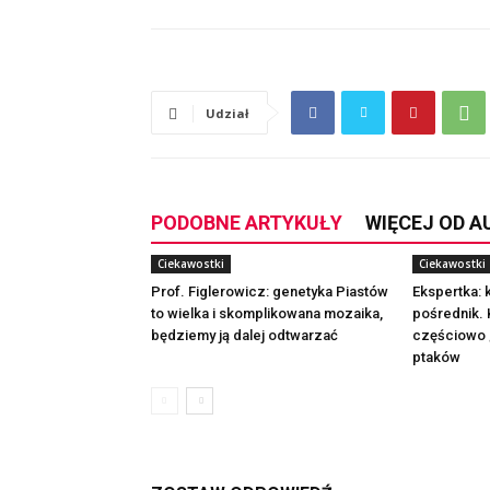
Udział
PODOBNE ARTYKUŁY
WIĘCEJ OD 
Ciekawostki
Ciekawostki
Prof. Figlerowicz: genetyka Piastów
Ekspertka: 
to wielka i skomplikowana mozaika,
pośrednik. K
będziemy ją dalej odtwarzać
częściowo „
ptaków