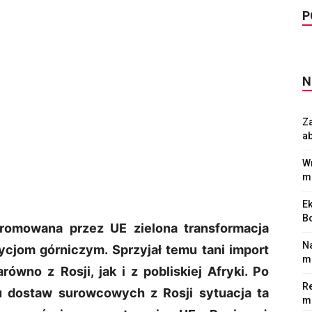
P
N
Z
a
Wr
m
Ek
Bo
romowana przez UE zielona transformacja
N
ycjom górniczym. Sprzyjał temu tani import
mi
wno z Rosji, jak i z pobliskiej Afryki. Po
Re
ciu dostaw surowcowych z Rosji sytuacja ta
m