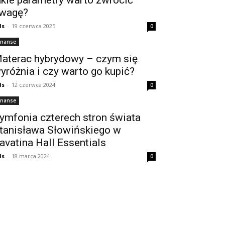
wagę?
ds
-
19 czerwca 2025
0
inanse
aterac hybrydowy – czym się
yróżnia i czy warto go kupić?
ds
-
12 czerwca 2024
0
inanse
ymfonia czterech stron świata
tanisława Słowińskiego w
avatina Hall Essentials
ds
-
18 marca 2024
0