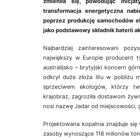
zmieniła się, powodując inicj
transformacja energetyczna nabie
poprzez produkcję samochodów ele
jako podstawowy składnik baterii 
Najbardziej zainteresowani pozy
największy w Europie producent t
australijsko – brytyjski koncern gór
odkrył duże złoża litu w pobliżu 
sprzeciwem ekologów, którzy twi
krajobraz, zagroziła dostawom żywno
nosi nazwę Jadar od miejscowości,
Projektowana kopalnia znajduje się
zasoby wynoszące 118 milionów ton