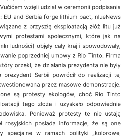
Vučićem wzięli udział w ceremonii podpisania
 EU and Serbia forge lithium pact, nlueNews
wiązane z przyszłą eksploatacją złóż litu już
ymi protestami społecznymi, które jak na
mln ludności) objęły cały kraj i spowodowały,
rwanie poprzedniej umowy z Rio Tinto. Firma
który orzekł, że działania prezydenta nie były
prezydent Serbii powrócił do realizacji tej
akwestionowana przez masowe demonstracje.
ione są protesty ekologów, choć Rio Tinto
loatacji tego złoża i uzyskało odpowiednie
dowiska. Ponieważ protesty te nie ustają
ł rosyjskich posiada informacje, że są one
y specjalne w ramach polityki „kolorowej