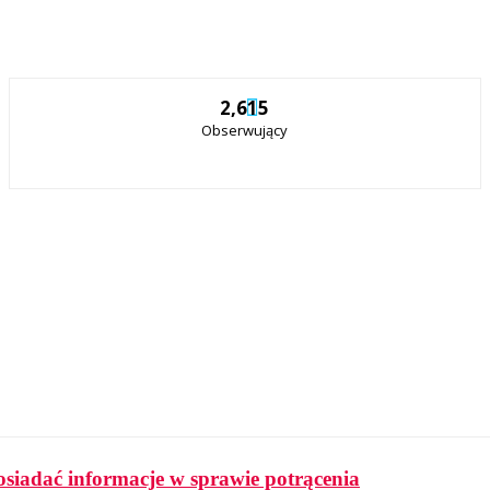
2,615
Obserwujący
osiadać informacje w sprawie potrącenia