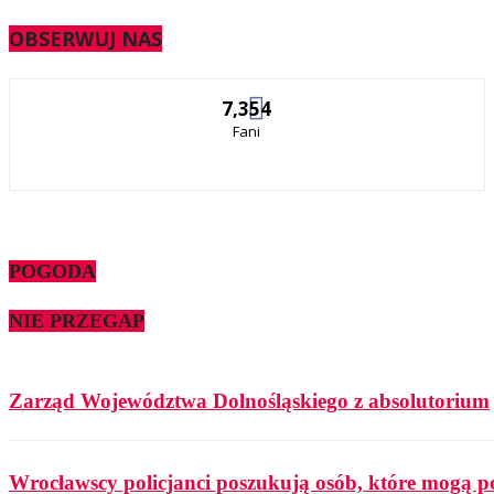
OBSERWUJ NAS
7,354
Fani
POGODA
NIE PRZEGAP
Zarząd Województwa Dolnośląskiego z absolutorium
Wrocławscy policjanci poszukują osób, które mogą p