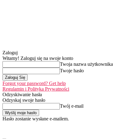
Zaloguj
Witamy! Zaloguj się na swoje konto
Twoja nazwa użytkownika
Twoje hasło
Forgot your password? Get help
Regulamin i Polityka Prywatności
Odzyskiwanie hasła
Odzyskaj swoje hasło
Twój e-mail
Hasło zostanie wysłane e-mailem.
Home
Nasza misja
sobota, 8 sierpnia 2026
Zaloguj się / Dołącz