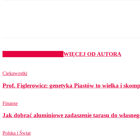
Udział
PODOBNE ARTYKUŁY
WIĘCEJ OD AUTORA
Ciekawostki
Prof. Figlerowicz: genetyka Piastów to wielka i sko
Finanse
Jak dobrać aluminiowe zadaszenie tarasu do własneg
Polska i Świat