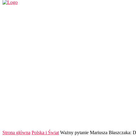
REGION
POLSKA I ŚWIAT
KULTURA
FINANS
Strona główna
Polska i Świat
Ważny pytanie Mariusza Błaszczaka: Dl