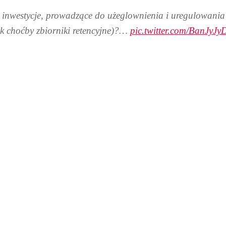
inwestycje, prowadzące do użeglownienia i uregulowania O
k choćby zbiorniki retencyjne)?…
pic.twitter.com/BanJyJy