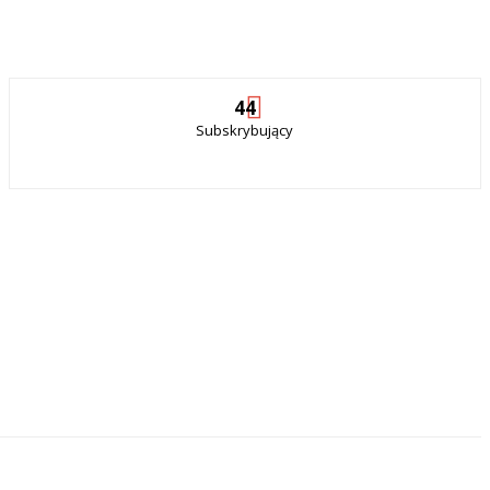
44
Subskrybujący