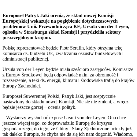
Europoseł Patryk Jaki ocenia, że skład nowej Komisji
Europejskiej wskazuje na pogłębienie dotychczasowych
problemów Unii. Przewodnicząca KE, Ursula von der Leyen,
ogłosiła w Strasburgu skład Komisji i przydzieliła sektory
poszczególnym krajom.
Polskę reprezentować będzie Piotr Serafin, który otrzyma tekę
komisarza ds. budżetu UE, zwalczania oszustw budżetowych i
administracji publicznej.
Ursula von der Leyen będzie miała sześcioro zastępców. Komisarze
z Europy Środkowej będą odpowiadać m.in. za obronność i
rozszerzenie, a teki ds. energii, klimatu i środowiska trafią do krajów
Europy Zachodniej.
Europoseł Suwerennej Polski, Patryk Jaki, jest sceptycznie
nastawiony do składu nowej Komisji. Nic się nie zmieni, a wręcz
będzie jeszcze gorzej – ocenia polityk.
– Wystarczy wysłuchać expose Ursuli von der Leyen. Ona chce
jeszcze więcej tego, co doprowadziło Europę do kryzysu
gospodarczego, do tego, że Chiny i Stany Zjednoczone uciekły już
tak daleko Europie, że chyba nie da się ich nam dogonić. Wiadomo,