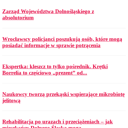
Zarząd Województwa Dolnośląskiego z
absolutorium
Wrocławscy policjanci poszukują osób, które mogą
posiadać informacje w sprawie potrącenia
Ekspertka: kleszcz to tylko pośrednik. Krętki
Borrelia to częściowo „prezent” od...
Naukowcy tworzą przekąski wspierające mikrobiotę
jelitową
Rehabilitacja po urazach i przeciążeniach – jak
mieszkańcy Dolnego Śląska mogą...