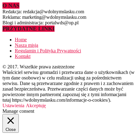
O NAS
Redakcja: redakcja@wdolnymslasku.com
Reklama: marketing@wdolnymslasku.com
Blogi i administracja: portalwds@op.pl
PRZYDATNE LINKI
Home
Nasza misja
Regulamin i Polityka Prywatności
Kontakt
© 2017. Wszelkie prawa zastrzeżone
Właściciel serwisu gromadzi i przetwarza dane o użytkownikach (w
tym dane osobowe) w celu realizacji usług za pośrednictwem
serwisu. Dane są przetwarzane zgodnie z prawem i z zachowaniem
zasad bezpieczeństwa. Przetwarzanie części danych może być
powierzone innym partnerom( zapoznaj się z tymi informacjami
tutaj https://wdolnymslasku.com/informacje-o-cookies/).
Ustawienia
Akceptuję
Manage consent
Close