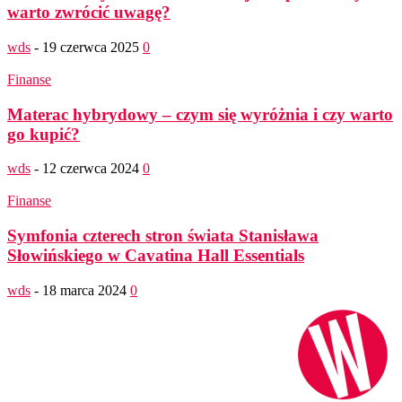
warto zwrócić uwagę?
wds
-
19 czerwca 2025
0
Finanse
Materac hybrydowy – czym się wyróżnia i czy warto
go kupić?
wds
-
12 czerwca 2024
0
Finanse
Symfonia czterech stron świata Stanisława
Słowińskiego w Cavatina Hall Essentials
wds
-
18 marca 2024
0