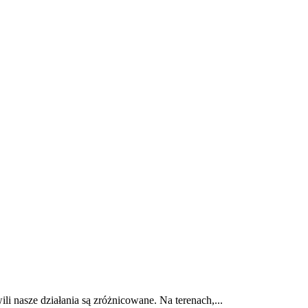
E
ZDROWIE
CIEKAWOSTKI
WIĘCEJ
nasze działania są zróżnicowane. Na terenach,...