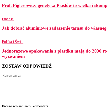
Prof. Figlerowicz: genetyka Piastów to wielka i sko
Finanse
Jak dobrać aluminiowe zadaszenie tarasu do własneg
Polska i Świat
Jednorazowe opakowania z plastiku mają do 2030 ro
wyzwaniem
ZOSTAW ODPOWIEDŹ
Proszę wpisać swój komentarz!