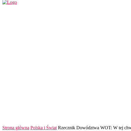
REGION
POLSKA I ŚWIAT
KULTURA
FINANS
Strona główna
Polska i Świat
Rzecznik Dowództwa WOT: W tej chwili 