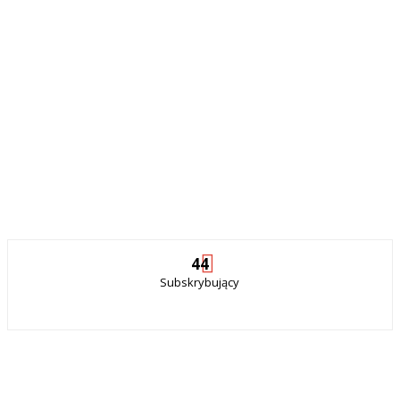
44
Subskrybujący