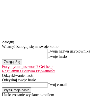
Zaloguj
Witamy! Zaloguj się na swoje konto
Twoja nazwa użytkownika
Twoje hasło
Forgot your password? Get help
Regulamin i Polityka Prywatności
Odzyskiwanie hasła
Odzyskaj swoje hasło
Twój e-mail
Hasło zostanie wysłane e-mailem.
Home
Nasza misj
czwartek, 6 sierpnia 2026
Zaloguj się / Dołącz