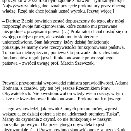
spoczynku w 2022 roku było zgodne z prawem. Tym samym Sąd
Najwyższy za nielegalne uznał przejęcie prokuratury przez obecną
władzę. Rząd nie chce jednak uznać wyroku. [czytaj więcej]
– Dariusz Barski powinien zostać dopuszczony do tego, aby mógł
rozpocząć swoje funkcjonowanie, które zostało mu przerwane
niezgodnie z przepisami prawa. (…) Prokurator chciał dostać się do
swojego miejsca pracy, ale zostało mu to skutecznie
uniemożliwione. Stan faktyczny, który dzisiaj funkcjonuje,
pokazuje, że mamy dwie rzeczywistości funkcjonowania państwa.
To bardzo niebezpieczne, ponieważ to prowadzi do zachwiania
fundamentów regulujących funkcjonowanie praworządnego
państwa – zwrócił uwagę prof. Marcin Szewczak.
Prawnik przypomniał wypowiedzi ministra sprawiedliwości, Adama
Bodnara, z czasów, gdy ten był jeszcze Rzecznikiem Praw
Obywatelskich. Nie kwestionował on wtedy wielu rzeczy, w tym
także nie kwestionował funkcjonowania Prokuratora Krajowego.
– Jego wypowiedzi, jak również innych prokuratorów, wprost
wskazują, że dzisiaj opierają się na „dekretach premiera Tuska”.
Mamy do czynienia z czymś, co nie funkcjonuje w naszym
porządku prawnym. Dla przeciętnego obywatela to jest
niezrozumiałe. (…) Prawo powinno stanowić opokę, a przecież nie