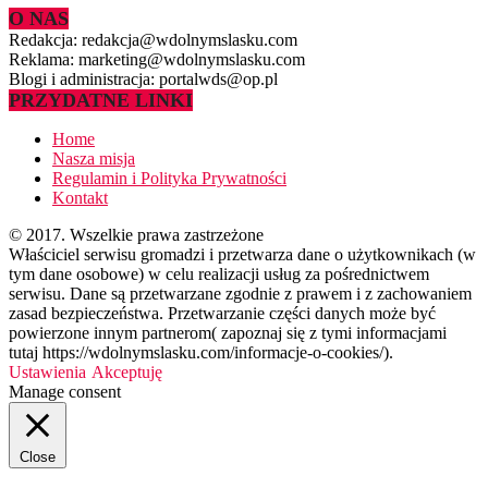
O NAS
Redakcja: redakcja@wdolnymslasku.com
Reklama: marketing@wdolnymslasku.com
Blogi i administracja: portalwds@op.pl
PRZYDATNE LINKI
Home
Nasza misja
Regulamin i Polityka Prywatności
Kontakt
© 2017. Wszelkie prawa zastrzeżone
Właściciel serwisu gromadzi i przetwarza dane o użytkownikach (w
tym dane osobowe) w celu realizacji usług za pośrednictwem
serwisu. Dane są przetwarzane zgodnie z prawem i z zachowaniem
zasad bezpieczeństwa. Przetwarzanie części danych może być
powierzone innym partnerom( zapoznaj się z tymi informacjami
tutaj https://wdolnymslasku.com/informacje-o-cookies/).
Ustawienia
Akceptuję
Manage consent
Close