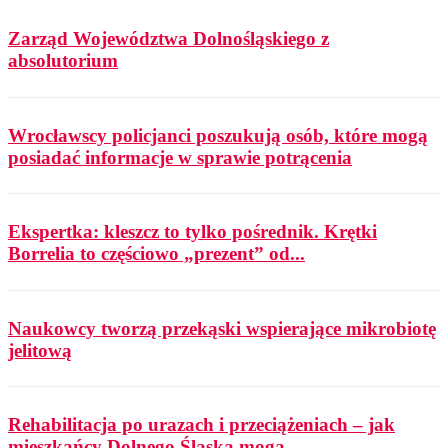
Zarząd Województwa Dolnośląskiego z
absolutorium
Wrocławscy policjanci poszukują osób, które mogą
posiadać informacje w sprawie potrącenia
Ekspertka: kleszcz to tylko pośrednik. Krętki
Borrelia to częściowo „prezent” od...
Naukowcy tworzą przekąski wspierające mikrobiotę
jelitową
Rehabilitacja po urazach i przeciążeniach – jak
mieszkańcy Dolnego Śląska mogą...