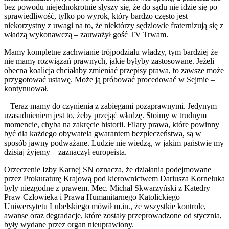
bez powodu niejednokrotnie słyszy się, że do sądu nie idzie się po
sprawiedliwość, tylko po wyrok, który bardzo często jest
niekorzystny z uwagi na to, że niektórzy sędziowie fraternizują się z
władzą wykonawczą – zauważył gość TV Trwam.
Mamy kompletne zachwianie trójpodziału władzy, tym bardziej że
nie mamy rozwiązań prawnych, jakie byłyby zastosowane. Jeżeli
obecna koalicja chciałaby zmieniać przepisy prawa, to zawsze może
przygotować ustawę. Może ją próbować procedować w Sejmie –
kontynuował.
– Teraz mamy do czynienia z zabiegami pozaprawnymi. Jedynym
uzasadnieniem jest to, żeby przejąć władzę. Stoimy w trudnym
momencie, chyba na zakręcie historii. Filary prawa, które powinny
być dla każdego obywatela gwarantem bezpieczeństwa, są w
sposób jawny podważane. Ludzie nie wiedzą, w jakim państwie my
dzisiaj żyjemy – zaznaczył europeista.
Orzeczenie Izby Karnej SN oznacza, że działania podejmowane
przez Prokuraturę Krajową pod kierownictwem Dariusza Korneluka
były niezgodne z prawem. Mec. Michał Skwarzyński z Katedry
Praw Człowieka i Prawa Humanitarnego Katolickiego
Uniwersytetu Lubelskiego mówił m.in., że wszystkie kontrole,
awanse oraz degradacje, które zostały przeprowadzone od stycznia,
były wydane przez organ nieuprawiony.