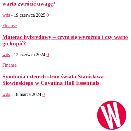
warto zwrócić uwagę?
wds
-
19 czerwca 2025
0
Finanse
Materac hybrydowy – czym się wyróżnia i czy warto
go kupić?
wds
-
12 czerwca 2024
0
Finanse
Symfonia czterech stron świata Stanisława
Słowińskiego w Cavatina Hall Essentials
wds
-
18 marca 2024
0