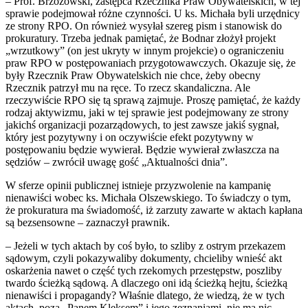
– Prof. Brzozowski, zastępca Rzecznika Praw Obywatelskich, w tej
sprawie podejmował różne czynności. U ks. Michała byli urzędnicy
ze strony RPO. On również wysyłał szereg pism i stanowisk do
prokuratury. Trzeba jednak pamiętać, że Bodnar złożył projekt
„wrzutkowy” (on jest ukryty w innym projekcie) o ograniczeniu
praw RPO w postępowaniach przygotowawczych. Okazuje się, że
były Rzecznik Praw Obywatelskich nie chce, żeby obecny
Rzecznik patrzył mu na ręce. To rzecz skandaliczna. Ale
rzeczywiście RPO się tą sprawą zajmuje. Proszę pamiętać, że każdy
rodzaj aktywizmu, jaki w tej sprawie jest podejmowany ze strony
jakichś organizacji pozarządowych, to jest zawsze jakiś sygnał,
który jest pozytywny i on oczywiście efekt pozytywny w
postępowaniu będzie wywierał. Będzie wywierał zwłaszcza na
sędziów – zwrócił uwagę gość „Aktualności dnia”.
W sferze opinii publicznej istnieje przyzwolenie na kampanię
nienawiści wobec ks. Michała Olszewskiego. To świadczy o tym,
że prokuratura ma świadomość, iż zarzuty zawarte w aktach kapłana
są bezsensowne – zaznaczył prawnik.
– Jeżeli w tych aktach by coś było, to szliby z ostrym przekazem
sądowym, czyli pokazywaliby dokumenty, chcieliby wnieść akt
oskarżenia nawet o część tych rzekomych przestępstw, poszliby
twardo ścieżką sądową. A dlaczego oni idą ścieżką hejtu, ścieżką
nienawiści i propagandy? Właśnie dlatego, że wiedzą, że w tych
aktach, poza „Panem Kleksem” i jego zeznaniami, nie ma nic.