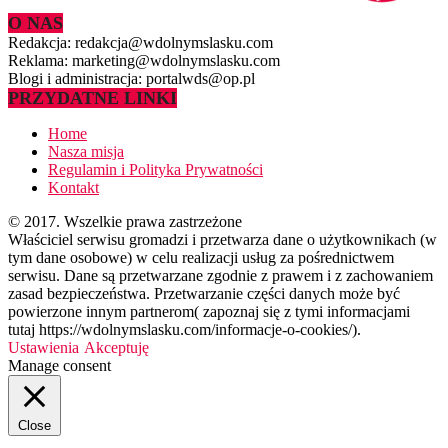
O NAS
Redakcja: redakcja@wdolnymslasku.com
Reklama: marketing@wdolnymslasku.com
Blogi i administracja: portalwds@op.pl
PRZYDATNE LINKI
Home
Nasza misja
Regulamin i Polityka Prywatności
Kontakt
© 2017. Wszelkie prawa zastrzeżone
Właściciel serwisu gromadzi i przetwarza dane o użytkownikach (w
tym dane osobowe) w celu realizacji usług za pośrednictwem
serwisu. Dane są przetwarzane zgodnie z prawem i z zachowaniem
zasad bezpieczeństwa. Przetwarzanie części danych może być
powierzone innym partnerom( zapoznaj się z tymi informacjami
tutaj https://wdolnymslasku.com/informacje-o-cookies/).
Ustawienia
Akceptuję
Manage consent
Close