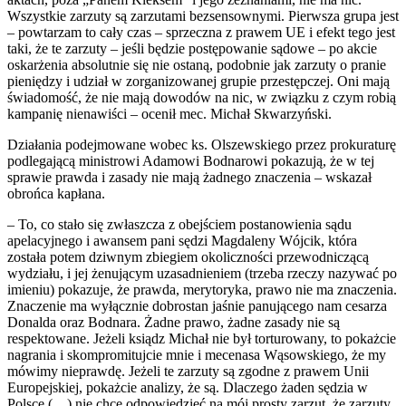
Wszystkie zarzuty są zarzutami bezsensownymi. Pierwsza grupa jest
– powtarzam to cały czas – sprzeczna z prawem UE i efekt tego jest
taki, że te zarzuty – jeśli będzie postępowanie sądowe – po akcie
oskarżenia absolutnie się nie ostaną, podobnie jak zarzuty o pranie
pieniędzy i udział w zorganizowanej grupie przestępczej. Oni mają
świadomość, że nie mają dowodów na nic, w związku z czym robią
kampanię nienawiści – ocenił mec. Michał Skwarzyński.
Działania podejmowane wobec ks. Olszewskiego przez prokuraturę
podlegającą ministrowi Adamowi Bodnarowi pokazują, że w tej
sprawie prawda i zasady nie mają żadnego znaczenia – wskazał
obrońca kapłana.
– To, co stało się zwłaszcza z obejściem postanowienia sądu
apelacyjnego i awansem pani sędzi Magdaleny Wójcik, która
została potem dziwnym zbiegiem okoliczności przewodniczącą
wydziału, i jej żenującym uzasadnieniem (trzeba rzeczy nazywać po
imieniu) pokazuje, że prawda, merytoryka, prawo nie ma znaczenia.
Znaczenie ma wyłącznie dobrostan jaśnie panującego nam cesarza
Donalda oraz Bodnara. Żadne prawo, żadne zasady nie są
respektowane. Jeżeli ksiądz Michał nie był torturowany, to pokażcie
nagrania i skompromitujcie mnie i mecenasa Wąsowskiego, że my
mówimy nieprawdę. Jeżeli te zarzuty są zgodne z prawem Unii
Europejskiej, pokażcie analizy, że są. Dlaczego żaden sędzia w
Polsce (…) nie chce odpowiedzieć na mój prosty zarzut, że zarzuty