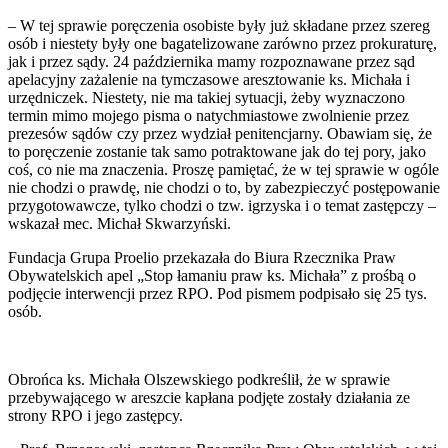
– W tej sprawie poręczenia osobiste były już składane przez szereg
osób i niestety były one bagatelizowane zarówno przez prokuraturę,
jak i przez sądy. 24 października mamy rozpoznawane przez sąd
apelacyjny zażalenie na tymczasowe aresztowanie ks. Michała i
urzędniczek. Niestety, nie ma takiej sytuacji, żeby wyznaczono
termin mimo mojego pisma o natychmiastowe zwolnienie przez
prezesów sądów czy przez wydział penitencjarny. Obawiam się, że
to poręczenie zostanie tak samo potraktowane jak do tej pory, jako
coś, co nie ma znaczenia. Proszę pamiętać, że w tej sprawie w ogóle
nie chodzi o prawdę, nie chodzi o to, by zabezpieczyć postępowanie
przygotowawcze, tylko chodzi o tzw. igrzyska i o temat zastępczy –
wskazał mec. Michał Skwarzyński.
Fundacja Grupa Proelio przekazała do Biura Rzecznika Praw
Obywatelskich apel „Stop łamaniu praw ks. Michała” z prośbą o
podjęcie interwencji przez RPO. Pod pismem podpisało się 25 tys.
osób.
Obrońca ks. Michała Olszewskiego podkreślił, że w sprawie
przebywającego w areszcie kapłana podjęte zostały działania ze
strony RPO i jego zastępcy.