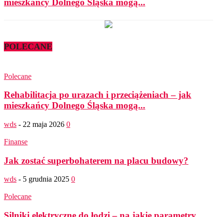
mieszkańcy Dolnego Śląska mogą...
POLECANE
Polecane
Rehabilitacja po urazach i przeciążeniach – jak
mieszkańcy Dolnego Śląska mogą...
wds
-
22 maja 2026
0
Finanse
Jak zostać superbohaterem na placu budowy?
wds
-
5 grudnia 2025
0
Polecane
Silniki elektryczne do łodzi – na jakie parametry