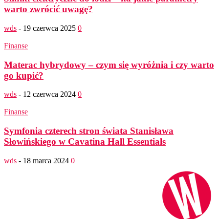
warto zwrócić uwagę?
wds
-
19 czerwca 2025
0
Finanse
Materac hybrydowy – czym się wyróżnia i czy warto
go kupić?
wds
-
12 czerwca 2024
0
Finanse
Symfonia czterech stron świata Stanisława
Słowińskiego w Cavatina Hall Essentials
wds
-
18 marca 2024
0