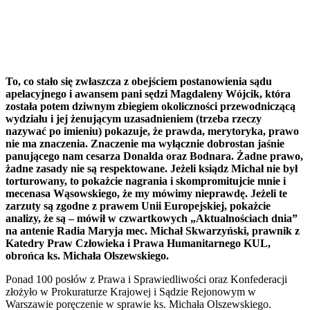
To, co stało się zwłaszcza z obejściem postanowienia sądu
apelacyjnego i awansem pani sędzi Magdaleny Wójcik, która
została potem dziwnym zbiegiem okoliczności przewodniczącą
wydziału i jej żenującym uzasadnieniem (trzeba rzeczy
nazywać po imieniu) pokazuje, że prawda, merytoryka, prawo
nie ma znaczenia. Znaczenie ma wyłącznie dobrostan jaśnie
panującego nam cesarza Donalda oraz Bodnara. Żadne prawo,
żadne zasady nie są respektowane. Jeżeli ksiądz Michał nie był
torturowany, to pokażcie nagrania i skompromitujcie mnie i
mecenasa Wąsowskiego, że my mówimy nieprawdę. Jeżeli te
zarzuty są zgodne z prawem Unii Europejskiej, pokażcie
analizy, że są – mówił w czwartkowych „Aktualnościach dnia”
na antenie Radia Maryja mec. Michał Skwarzyński, prawnik z
Katedry Praw Człowieka i Prawa Humanitarnego KUL,
obrońca ks. Michała Olszewskiego.
Ponad 100 posłów z Prawa i Sprawiedliwości oraz Konfederacji
złożyło w Prokuraturze Krajowej i Sądzie Rejonowym w
Warszawie poręczenie w sprawie ks. Michała Olszewskiego.