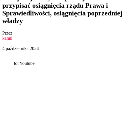
przypisać osiągnięcia rządu Prawa i
Sprawiedliwości, osiągnięcia poprzedniej
władzy
Przez
kamil
-
4 października 2024
fot Youtube