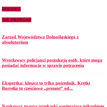
POGODA
NIE PRZEGAP
Zarząd Województwa Dolnośląskiego z
absolutorium
Wrocławscy policjanci poszukują osób, które mogą
posiadać informacje w sprawie potrącenia
Ekspertka: kleszcz to tylko pośrednik. Krętki
Borrelia to częściowo „prezent” od...
Naukowcy tworzą przekąski wspierające mikrobiotę