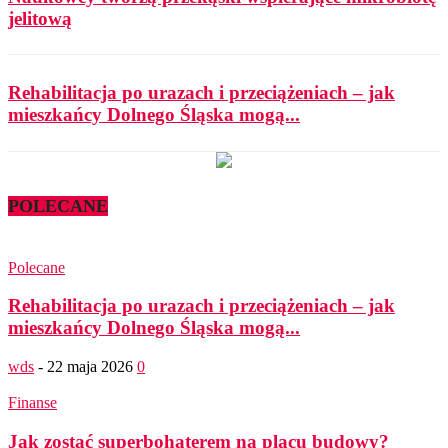
jelitową
Rehabilitacja po urazach i przeciążeniach – jak
mieszkańcy Dolnego Śląska mogą...
POLECANE
Polecane
Rehabilitacja po urazach i przeciążeniach – jak
mieszkańcy Dolnego Śląska mogą...
wds
-
22 maja 2026
0
Finanse
Jak zostać superbohaterem na placu budowy?