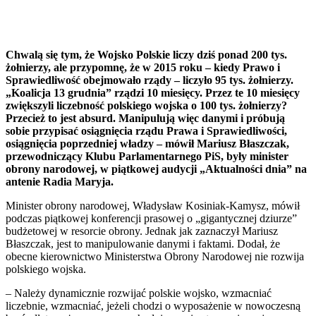
Chwalą się tym, że Wojsko Polskie liczy dziś ponad 200 tys.
żołnierzy, ale przypomnę, że w 2015 roku – kiedy Prawo i
Sprawiedliwość obejmowało rządy – liczyło 95 tys. żołnierzy.
„Koalicja 13 grudnia” rządzi 10 miesięcy. Przez te 10 miesięcy
zwiększyli liczebność polskiego wojska o 100 tys. żołnierzy?
Przecież to jest absurd. Manipulują więc danymi i próbują
sobie przypisać osiągnięcia rządu Prawa i Sprawiedliwości,
osiągnięcia poprzedniej władzy – mówił Mariusz Błaszczak,
przewodniczący Klubu Parlamentarnego PiS, były minister
obrony narodowej, w piątkowej audycji „Aktualności dnia” na
antenie Radia Maryja.
Minister obrony narodowej, Władysław Kosiniak-Kamysz, mówił
podczas piątkowej konferencji prasowej o „gigantycznej dziurze”
budżetowej w resorcie obrony. Jednak jak zaznaczył Mariusz
Błaszczak, jest to manipulowanie danymi i faktami. Dodał, że
obecne kierownictwo Ministerstwa Obrony Narodowej nie rozwija
polskiego wojska.
– Należy dynamicznie rozwijać polskie wojsko, wzmacniać
liczebnie, wzmacniać, jeżeli chodzi o wyposażenie w nowoczesną