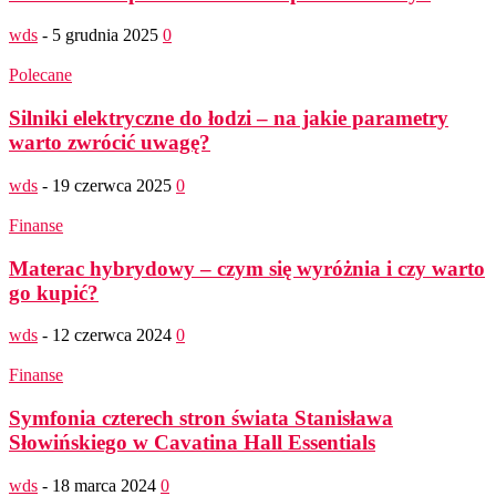
wds
-
5 grudnia 2025
0
Polecane
Silniki elektryczne do łodzi – na jakie parametry
warto zwrócić uwagę?
wds
-
19 czerwca 2025
0
Finanse
Materac hybrydowy – czym się wyróżnia i czy warto
go kupić?
wds
-
12 czerwca 2024
0
Finanse
Symfonia czterech stron świata Stanisława
Słowińskiego w Cavatina Hall Essentials
wds
-
18 marca 2024
0