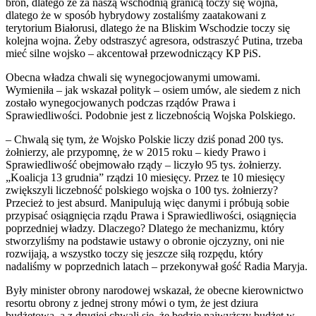
broń, dlatego że za naszą wschodnią granicą toczy się wojna,
dlatego że w sposób hybrydowy zostaliśmy zaatakowani z
terytorium Białorusi, dlatego że na Bliskim Wschodzie toczy się
kolejna wojna. Żeby odstraszyć agresora, odstraszyć Putina, trzeba
mieć silne wojsko – akcentował przewodniczący KP PiS.
Obecna władza chwali się wynegocjowanymi umowami.
Wymieniła – jak wskazał polityk – osiem umów, ale siedem z nich
zostało wynegocjowanych podczas rządów Prawa i
Sprawiedliwości. Podobnie jest z liczebnością Wojska Polskiego.
– Chwalą się tym, że Wojsko Polskie liczy dziś ponad 200 tys.
żołnierzy, ale przypomnę, że w 2015 roku – kiedy Prawo i
Sprawiedliwość obejmowało rządy – liczyło 95 tys. żołnierzy.
„Koalicja 13 grudnia” rządzi 10 miesięcy. Przez te 10 miesięcy
zwiększyli liczebność polskiego wojska o 100 tys. żołnierzy?
Przecież to jest absurd. Manipulują więc danymi i próbują sobie
przypisać osiągnięcia rządu Prawa i Sprawiedliwości, osiągnięcia
poprzedniej władzy. Dlaczego? Dlatego że mechanizmu, który
stworzyliśmy na podstawie ustawy o obronie ojczyzny, oni nie
rozwijają, a wszystko toczy się jeszcze siłą rozpędu, który
nadaliśmy w poprzednich latach – przekonywał gość Radia Maryja.
Były minister obrony narodowej wskazał, że obecne kierownictwo
resortu obrony z jednej strony mówi o tym, że jest dziura
budżetowa, a z drugiej chwali się, że będzie najwyższy budżet w