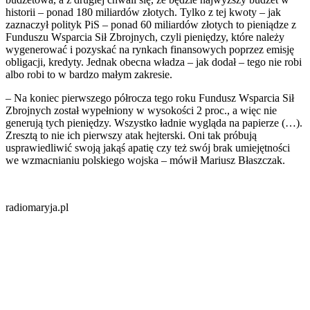
historii – ponad 180 miliardów złotych. Tylko z tej kwoty – jak
zaznaczył polityk PiS – ponad 60 miliardów złotych to pieniądze z
Funduszu Wsparcia Sił Zbrojnych, czyli pieniędzy, które należy
wygenerować i pozyskać na rynkach finansowych poprzez emisję
obligacji, kredyty. Jednak obecna władza – jak dodał – tego nie robi
albo robi to w bardzo małym zakresie.
– Na koniec pierwszego półrocza tego roku Fundusz Wsparcia Sił
Zbrojnych został wypełniony w wysokości 2 proc., a więc nie
generują tych pieniędzy. Wszystko ładnie wygląda na papierze (…).
Zresztą to nie ich pierwszy atak hejterski. Oni tak próbują
usprawiedliwić swoją jakąś apatię czy też swój brak umiejętności
we wzmacnianiu polskiego wojska – mówił Mariusz Błaszczak.
radiomaryja.pl