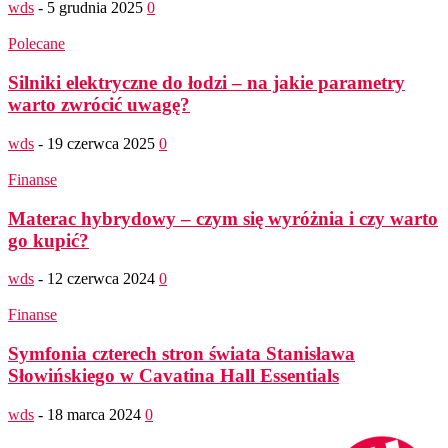
wds
-
5 grudnia 2025
0
Polecane
Silniki elektryczne do łodzi – na jakie parametry
warto zwrócić uwagę?
wds
-
19 czerwca 2025
0
Finanse
Materac hybrydowy – czym się wyróżnia i czy warto
go kupić?
wds
-
12 czerwca 2024
0
Finanse
Symfonia czterech stron świata Stanisława
Słowińskiego w Cavatina Hall Essentials
wds
-
18 marca 2024
0