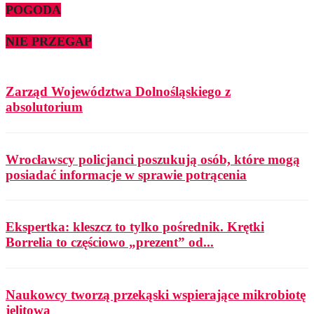
POGODA
NIE PRZEGAP
Zarząd Województwa Dolnośląskiego z
absolutorium
Wrocławscy policjanci poszukują osób, które mogą
posiadać informacje w sprawie potrącenia
Ekspertka: kleszcz to tylko pośrednik. Krętki
Borrelia to częściowo „prezent” od...
Naukowcy tworzą przekąski wspierające mikrobiotę
jelitową