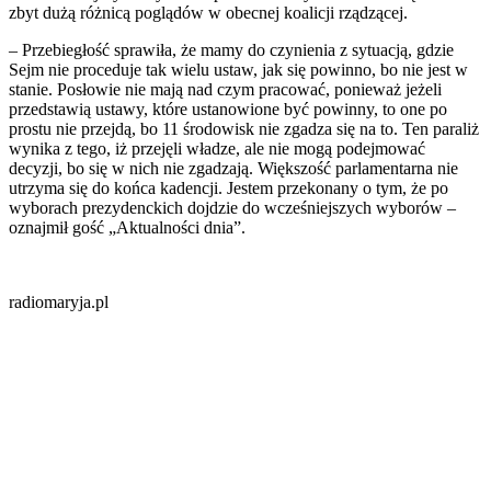
zbyt dużą różnicą poglądów w obecnej koalicji rządzącej.
– Przebiegłość sprawiła, że mamy do czynienia z sytuacją, gdzie
Sejm nie proceduje tak wielu ustaw, jak się powinno, bo nie jest w
stanie. Posłowie nie mają nad czym pracować, ponieważ jeżeli
przedstawią ustawy, które ustanowione być powinny, to one po
prostu nie przejdą, bo 11 środowisk nie zgadza się na to. Ten paraliż
wynika z tego, iż przejęli władze, ale nie mogą podejmować
decyzji, bo się w nich nie zgadzają. Większość parlamentarna nie
utrzyma się do końca kadencji. Jestem przekonany o tym, że po
wyborach prezydenckich dojdzie do wcześniejszych wyborów –
oznajmił gość „Aktualności dnia”.
radiomaryja.pl