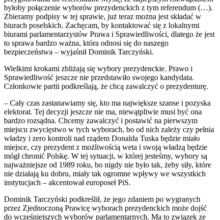
byłoby połączenie wyborów prezydenckich z tym referendum (…).
Zbieramy podpisy w tej sprawie, już teraz można jest składać w
biurach poselskich. Zachęcam, by kontaktować się z lokalnymi
biurami parlamentarzystów Prawa i Sprawiedliwości, dlatego że jest
to sprawa bardzo ważna, która odnosi się do naszego
bezpieczeństwa – wyjaśnił Dominik Tarczyński.
Wielkimi krokami zbliżają się wybory prezydenckie. Prawo i
Sprawiedliwość jeszcze nie przedstawiło swojego kandydata.
Członkowie partii podkreślają, że chcą zawalczyć o prezydenturę.
– Cały czas zastanawiamy się, kto ma największe szanse i pozyska
elektorat. Tej decyzji jeszcze nie ma, niewątpliwie musi być ona
bardzo rozsądna. Chcemy zawalczyć i postawić na pierwszym
miejscu zwycięstwo w tych wyborach, bo od nich zależy czy pełnia
władzy i zero kontroli nad rządem Donalda Tuska będzie miało
miejsce, czy prezydent z możliwością weta i swoją władzą będzie
mógł chronić Polskę. W tej sytuacji, w której jesteśmy, wybory są
najważniejsze od 1989 roku, bo nigdy nie było tak, żeby siły, które
nie działają ku dobru, miały tak ogromne wpływy we wszystkich
instytucjach – akcentował europoseł PiS.
Dominik Tarczyński podkreślił, że jego zdaniem po wygranych
przez Zjednoczoną Prawicę wyborach prezydenckich może dojść
do wcześniejszych wyborów parlamentarnych. Ma to związek ze