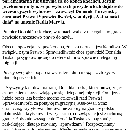
parlamentarna nie utrzyma się do końca kadencji. Jestem
przekonany o tym, że po wyborach prezydenckich dojdzie do
wcześniejszych wyborów – zauważył Dominik Tarczyński,
europoseł Prawa i Sprawiedliwości, w audycji „Aktualności
dnia” na antenie Radia Maryja.
Premier Donald Tusk chce, w ramach walki z nielegalną migracją,
zawiesić tymczasowo prawo do azylu.
Obecna opozycja jest przekonana, że taka narracja jest kłamliwa. W
związku z tym Prawo i Sprawiedliwość chce sprawdzić Donalda
Tuska i przygotowuje się do referendum w sprawie nielegalnej
migracji.
Polacy swój głos poparcia ws. referendum mogą już złożyć w
biurach poselskich.
– Słyszymy kłamliwą narrację Donalda Tuska, który mówi, że jest
człowiekiem sprzeciwiającym się nielegalnej migracji. On i jego
ludzie przez lata bardzo mocno atakowali rząd Prawa i
Sprawiedliwości za politykę migracyjną. Atakowali Straż
Graniczną, krytykowali budowanie zapory na granicy polsko-
białoruskiej, krytykowali wszystko to, co związane jest z ochroną
granic. Sobotnie wystąpienie Donalda Tuska jest naprawdę
zaskakujące, dlatego mówimy „sprawdzam”. Rozpoczynamy
przygotowania do referendum. Myślę, że najlepszym rozwiązaniem